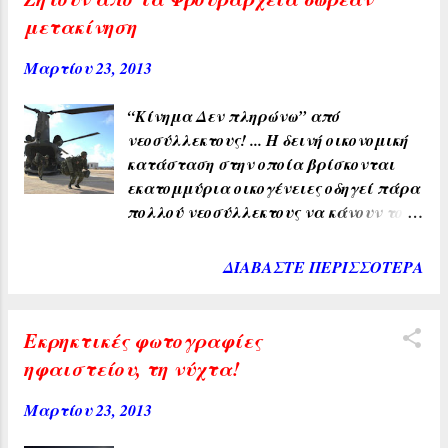
το κάνεις», το οποίο βασίζεται στη
τηλεφώνου 2) να καλούν καθημερινά
μετακίνηση
δημιουργία προκλήσεων που ωφελούν
τον οφειλέτη 3) να ενοχλούν τρίτα
το περιβάλλον, την κοινωνία και την
συγγενικά πρόσωπα που δεν είναι
Μαρτίου 23, 2013
ίδια μας την καθημερινότητα, και
συνοφειλέτες ή εγγυητές 4) να καλούν
συμμε...
στον χώρο εργασίας του οφειλέτη, αν
“Κίνημα Δεν πληρώνω” από
αυτός δεν είναι ο μοναδικός αριθμός
νεοσύλλεκτους! ... Η δεινή οικονομική
τηλεφώνου που έχει δηλωθεί για
κατάσταση στην οποία βρίσκονται
επικοινωνία 5) να καλούν σε άλλο
εκατομμύρια οικογένειες οδηγεί πάρα
τηλεφωνικό αριθμό από αυτόν που
πολλού νεοσύλλεκτους να κάνουν το
έχει δηλωθεί από τον οφειλέτη 6) να
νόμιμο και αυτονόητο. Να
καλούν όσους οφειλέτες έχουν προβεί
απευθύνονται στα κατά τόπους
ΔΙΑΒΆΣΤΕ ΠΕΡΙΣΣΌΤΕΡΑ
σε δικαστικές ενέργειες (υπαγωγή
φρουραρχεία και να ζητούν την
στον νόμο Κατσέλη) 7) να χρεώσουν
δωρεάν μετακίνησή τους προς τα
στον οφειλέτη τις τηλεφωνικές
Κέντρα Εκπαίδευσης Νεοσυλλέκτων.
Εκρηκτικές φωτογραφίες
κλήσεις που κάνουν για να
Όχι δεν είναι παράνομο -επειδή
ηφαιστείου, τη νύχτα!
επικοινωνήσουν μαζί του. Σε
κάποιοι θα πείτε ότι το πρότεινε το
περίπτωση που οι εισπρακτικές
Δίκτυο Ελεύθερων Φαντάρων- αλλά
Μαρτίου 23, 2013
εταιρείες παραβαίνουν αυτούς τους
είναι δικαίωμα του κάθε
όρους, ο οφειλέτης μπορεί να α...