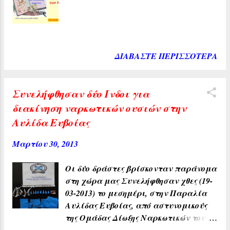
εκδοχή κατά την οποία οι μέλλοντες
γονείς μπορούν να δουν το έμβρυο να
γελά και να κινείται μέσα στη μήτρα
σε πραγματικό χρόνο.
http://www.newsbeast.gr/woman/arthro/5108
ΔΙΑΒΆΣΤΕ ΠΕΡΙΣΣΌΤΕΡΑ
12/emvruo-hamogela-mesa-sti-mitra/
Συνελήφθησαν δύο Ινδοι για
διακίνηση ναρκωτικών ουσιών στην
Αυλίδα Ευβοίας
Μαρτίου 30, 2013
Οι δύο δράστες βρίσκονταν παράνομα
στη χώρα μας Συνελήφθησαν χθες (19-
03-2013) το μεσημέρι, στην Παραλία
Αυλίδας Ευβοίας, από αστυνομικούς
της Ομάδας Δίωξης Ναρκωτικών του