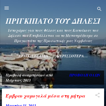
Μετάβαση στο κύριο περιεχόμενο
ΠΡΙΓΚΙΠΑΤΟ ΤΟΥ ΔΗΛΕΣΙ
Ιστοχώρος για τους Φίλους και τους Κατοίκους του
Δήλεσι που Επιβάλλεται να το Μετατρέψουμε σε
Πριγκιπάτο της Προσωπικής μας Νιρβάνας
ΑΡΧΙΚΉ ΣΕΛΊΔΑ
ΠΕΡΙΣΣΌΤΕΡΑ…
Προβολή αναρτήσεων από
ΠΡΟΒΟΛΉ ΌΛΩΝ
Α
Μάρτιος, 2013
ν
α
Έμβρυο χαμογελά μέσα στη μήτρα
ρ
Μαρτίου 31, 2013