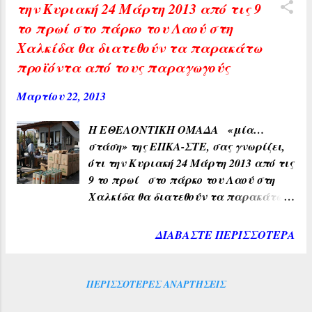
την Κυριακή 24 Μάρτη 2013 από τις 9
το πρωί στο πάρκο του Λαού στη
Χαλκίδα θα διατεθούν τα παρακάτω
προϊόντα από τους παραγωγούς
Μαρτίου 22, 2013
Η ΕΘΕΛΟΝΤΙΚΗ ΟΜΑΔΑ «μία…
στάση» της ΕΠΚΑ-ΣΤΕ, σας γνωρίζει,
ότι την Κυριακή 24 Μάρτη 2013 από τις
9 το πρωί στο πάρκο του Λαού στη
Χαλκίδα θα διατεθούν τα παρακάτω
προϊόντα από τους παραγωγούς,
απευθείας στους καταναλωτές
ΔΙΑΒΆΣΤΕ ΠΕΡΙΣΣΌΤΕΡΑ
Τσιπουρες Ιχθυοτροφείου Ευβοϊκού
το ένα ψάρι 2 € (380-420γραμ)
Φακές συσκ. 2 κιλών στην τιμή των
ΠΕΡΙΣΣΌΤΕΡΕΣ ΑΝΑΡΤΉΣΕΙΣ
3 €