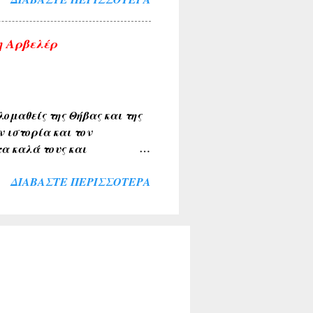
ο τα κείμενα και οι
σια. Αν υπάρχουν
η Αρβελέρ
εις η αναδημοσιεύσεις,
ου τα υπογραφούν. Σχόλια
ομαθείς της Θήβας και της
ν ιστορία και τον
α καλά τους και
ιακής κοινότητας . Την
ΔΙΑΒΆΣΤΕ ΠΕΡΙΣΣΌΤΕΡΑ
λύκαντζη-Αρβελέρ η οποία
πολιτών μας ξεπέρασε κάθε
θουσα του Συνεδριακού
σοι παρέμειναν εκτός
ί για το σκοπό αυτό. Ήταν
αι ευλογία η παρουσία του