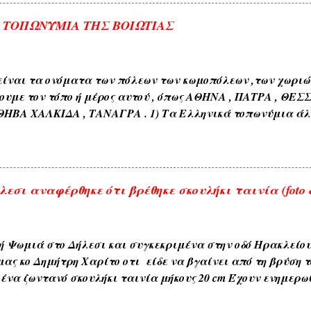
Α ΤΟΠΩΝΥΜΙΑ ΤΗΣ ΒΟΙΩΤΙΑΣ
ίναι τα ονόματα των πόλεων των κωμοπόλεων ,των χωριών 
ουμε τον τόπο ή μέρος αυτού , όπως ΑΘΗΝΑ , ΠΑΤΡΑ , ΘΕΣ
ΘΗΒΑ ΧΑΛΚΙΔΑ , ΤΑΝΑΓΡΑ . 1) Τα Ελληνικά τοπωνύμια άλ
όνους όπως ( ΑΘΗΝΑ , ΣΠΑΡΤΗ , ΘΗΒΑ , ΚΟΡΙΝΘΟΣ , ΧΑΛΚΙΔ
διαπλάσεως του εδάφους όπως ( ΚΑΜΠΟΣ , ΜΑΚΡΥΚΑΜΠΟΣ ,
εδάφους όπως ( ΑΣΠΡΟΒΑΛΤΟΣ , ΑΣΠΡΟΠΟΤΑΜΟΣ , ΚΟΚΚΙΝΙ
ιαφόρων τύπων ευρισκομένων ή ρεόντων υδάτων όπως ( ΛΙ
εσι αναφέρθηκε ότι βρέθηκε σκουλήκι ταινία (foto &
 ΓΛΥΚΟΒΡΥΣΗ , ΚΡΥΑ ΒΡΥΣΗ ). 5) Εκ των φυομένων δένδρω
αυτών όπως δενδρώνυμα , φυτώνυμα , καρπώνυμα τοπωνύ
, ΑΧΛΑΔΟΚΑΜΠΟΣ , ΘΡΟΥΜΜΠΕΡΗ , ΚΛΗΜΑΤΕΡΗ , ΚΥΔΩΝΙ
ή Ψωμιά στο Δήλεσι και συγκεκριμένα στην οδό Ηρακλείο
) . 6) Εκ των διαφόρων τόπων που συχνάζουν τα ζώα Ζω
μας κο Δημήτρη Χαρίτο οτι είδε να βγαίνει από τη βρύση τ
ηδονοράχη , Αετοκούκουλο ) . 7) Εκ του ...
ένα ζωντανό σκουλήκι ταινία μήκους 20 cm Έχουν ενημερω
ου δήμου και αναμένεται η έρευνα και ανακοίνωση τους . 
αι με κάθε επιφύλαξη ώστε να είμαστε προσεκτικότεροι μ