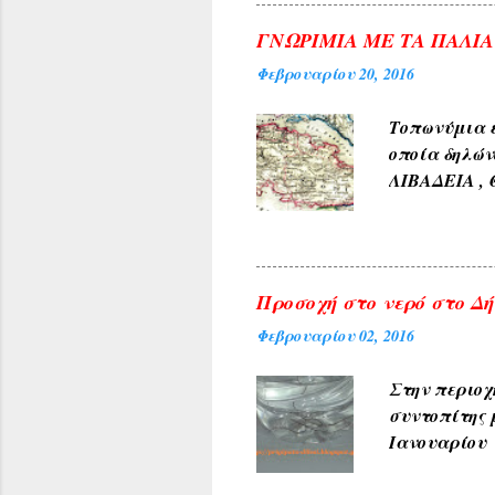
ΓΝΩΡΙΜΙΑ ΜΕ ΤΑ ΠΑΛΙ
Φεβρουαρίου 20, 2016
Τοπωνύμια ε
οποία δηλών
ΛΙΒΑΔΕΙΑ , 
αρχαίους χρ
φύσεως και 
χρώμα του 
4) Εκ των δ
Προσοχή στο νερό στο Δήλ
ΓΛΥΚΟΝΕΡΙ ,
Φεβρουαρίου 02, 2016
και καρπών 
ΑΜΠΕΛΑΚΙΑ 
Στην περιοχ
ΜΟΝΟΔΕΝΔΡΙ 
συντοπίτης 
(Αετοράχη , Α
Ιανουαρίου 
υπηρεσίες τ
ανακοινώνετ