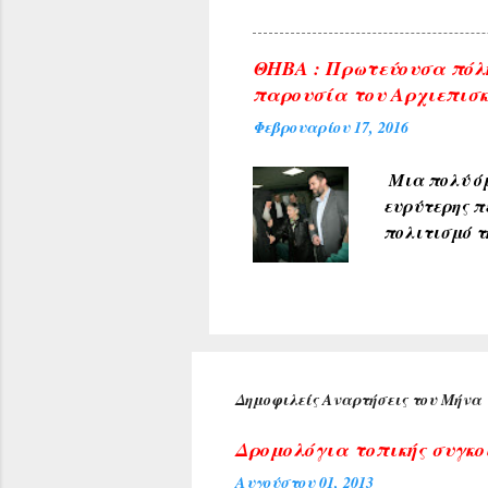
του θέματος 
φωτογραφίες
ΘΗΒΑ : Πρωτεύουσα πόλη
δικαιώματα 
παρουσία του Αρχιεπισκ
από άλλες π
Φεβρουαρίου 17, 2016
που δημοσιε
Μια πολύ όμ
ευρύτερης π
πολιτισμό τ
υποδέχθηκαν
πρύτανη του
ανέπτυξε το
προσδοκία μ
Κέντρου της
αιθούσης ακ
Δημοφιλείς Αναρτήσεις του Μήνα
τιμή για τη
Αρχιεπισκόπ
Δρομολόγια τοπικής συγκο
Αυγούστου 01, 2013