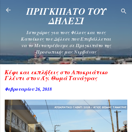
Μετάβαση στο κύριο περιεχόμενο
ΠΡΙΓΚΙΠΑΤΟ ΤΟΥ
ΔΗΛΕΣΙ
Ιστοχώρος για τους Φίλους και τους
Κατοίκους του Δήλεσι που Επιβάλλεται
να το Μετατρέψουμε σε Πριγκιπάτο της
Προσωπικής μας Νιρβάνας
Κέφι και εκπλήξεις στο Αποκριάτικο
Γλέντι στον Άγ. Θωμά Τανάγρας
Φεβρουαρίου 26, 2018