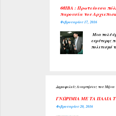
φωτογραφίες
ΘΗΒΑ : Πρωτεύουσα πόλη
δικαιώματα 
παρουσία του Αρχιεπισκ
από άλλες π
Φεβρουαρίου 17, 2016
που δημοσιε
Μια πολύ όμ
ευρύτερης π
πολιτισμό τ
υποδέχθηκαν
πρύτανη του
ανέπτυξε το
προσδοκία μ
Κέντρου της
αιθούσης ακ
Δημοφιλείς Αναρτήσεις του Μήνα
τιμή για τη
Αρχιεπισκόπ
ΓΝΩΡΙΜΙΑ ΜΕ ΤΑ ΠΑΛΙΑ 
Φεβρουαρίου 20, 2016