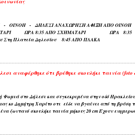
κοινωνίας
 ΓΛΥΚΟΒΡΥΣΗ , ΚΡΥΑ ΒΡΥΣΗ ). 5) Εκ των φυομένων δένδρω
αυτών όπως δενδρώνυμα , φυτώνυμα , καρπώνυμα τοπωνύ
, ΑΧΛΑΔΟΚΑΜΠΟΣ , ΘΡΟΥΜΜΠΕΡΗ , ΚΛΗΜΑΤΕΡΗ , ΚΥΔΩΝΙ
ΡΙ - ΟΙΝΟΗ - ΔΗΛΕΣΙ ΑΝΑΧΩΡΗΣΗ ΑΦΙΞΗ Α
) . 6) Εκ των διαφόρων τόπων που συχνάζουν τα ζώα Ζω
ΑΤΑΡΙ ΩΡΑ 8:35 ΑΠΟ ΣΧΗΜΑΤΑΡΙ ΩΡΑ 8:35 Κα
ηδονοράχη , Αετοκούκουλο ) . 7) Εκ του ...
ου Στη Πλατεία Δηλεσίου 8:45 ΑΠΟ ΠΛΑΚΑ ΩΡΑ
το Τέρμα 9:00 Επιστροφη στην Πλακα και αναχωρηση
.
εσι αναφέρθηκε ότι βρέθηκε σκουλήκι ταινία (foto &
ή Ψωμιά στο Δήλεσι και συγκεκριμένα στην οδό Ηρακλείο
μας κο Δημήτρη Χαρίτο οτι είδε να βγαίνει από τη βρύση τ
ένα ζωντανό σκουλήκι ταινία μήκους 20 cm Έχουν ενημερω
ου δήμου και αναμένεται η έρευνα και ανακοίνωση τους . 
αι με κάθε επιφύλαξη ώστε να είμαστε προσεκτικότεροι μ
. ---------------- Οι αναρτήσεις που γίνονται από το διαδίκτυ