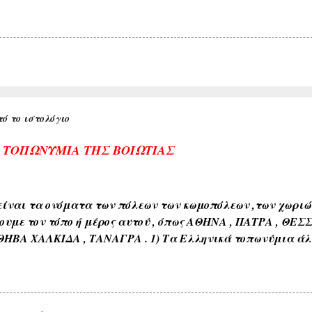
ό το ιστολόγιο
Α ΤΟΠΩΝΥΜΙΑ ΤΗΣ ΒΟΙΩΤΙΑΣ
ίναι τα ονόματα των πόλεων των κωμοπόλεων ,των χωριών 
ουμε τον τόπο ή μέρος αυτού , όπως ΑΘΗΝΑ , ΠΑΤΡΑ , ΘΕΣ
ΘΗΒΑ ΧΑΛΚΙΔΑ , ΤΑΝΑΓΡΑ . 1) Τα Ελληνικά τοπωνύμια άλ
όνους όπως ( ΑΘΗΝΑ , ΣΠΑΡΤΗ , ΘΗΒΑ , ΚΟΡΙΝΘΟΣ , ΧΑΛΚΙΔ
διαπλάσεως του εδάφους όπως ( ΚΑΜΠΟΣ , ΜΑΚΡΥΚΑΜΠΟΣ ,
εδάφους όπως ( ΑΣΠΡΟΒΑΛΤΟΣ , ΑΣΠΡΟΠΟΤΑΜΟΣ , ΚΟΚΚΙΝΙ
ιαφόρων τύπων ευρισκομένων ή ρεόντων υδάτων όπως ( ΛΙ