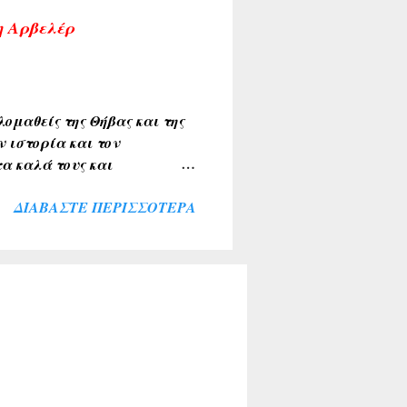
σια. Αν υπάρχουν
η Αρβελέρ
εις η αναδημοσιεύσεις,
ου τα υπογραφούν. Σχόλια
ομαθείς της Θήβας και της
ν ιστορία και τον
α καλά τους και
ιακής κοινότητας . Την
ΔΙΑΒΆΣΤΕ ΠΕΡΙΣΣΌΤΕΡΑ
λύκαντζη-Αρβελέρ η οποία
πολιτών μας ξεπέρασε κάθε
θουσα του Συνεδριακού
σοι παρέμειναν εκτός
ί για το σκοπό αυτό. Ήταν
αι ευλογία η παρουσία του