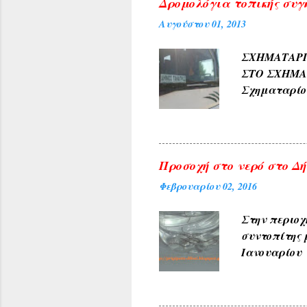
Δρομολόγια τοπικής συγ
ΓΛΥΚΟΝΕΡΙ ,
Αυγούστου 01, 2013
και καρπών 
ΑΜΠΕΛΑΚΙΑ 
ΣΧΗΜΑΤΑ
ΜΟΝΟΔΕΝΔΡΙ 
ΣΤΟ ΣΧΗΜ
(Αετοράχη , Α
Σχηματαρί
Γεωργίου σ
10:00 ΑΠΟ..
Προσοχή στο νερό στο Δήλ
Φεβρουαρίου 02, 2016
Στην περιοχ
συντοπίτης 
Ιανουαρίου 
υπηρεσίες τ
ανακοινώνετ
του θέματος 