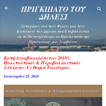
Μετάβαση στο κύριο περιεχόμενο
ΠΡΙΓΚΙΠΑΤΟ ΤΟΥ
ΔΗΛΕΣΙ
Ιστοχώρος για τους Φίλους και τους
Κατοίκους του Δήλεσι που Επιβάλλεται
να το Μετατρέψουμε σε Πριγκιπάτο της
Προσωπικής μας Νιρβάνας
Κοπή Αγιοβασιλόπιτας 2018 |
Πολιτιστικός & Περιβαλλοντικός
Σύλλογος Αγ Θωμά Τανάγρας
Ιανουαρίου 25, 2018