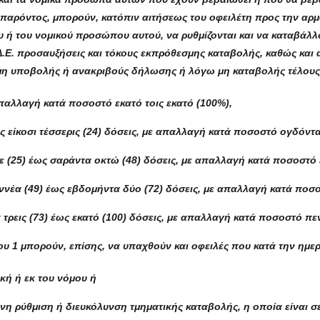
 παρόντος, μπορούν, κατόπιν αιτήσεως του οφειλέτη προς την αρμ
υ ή του νομικού προσώπου αυτού, να ρυθμίζονται και να καταβάλ
Δ.Ε. προσαυξήσεις και τόκους εκπρόθεσμης καταβολής, καθώς και
η υποβολής ή ανακριβούς δήλωσης ή λόγω μη καταβολής τέλους,
παλλαγή κατά ποσοστό εκατό τοις εκατό (100%),
ς είκοσι τέσσερις (24) δόσεις, με απαλλαγή κατά ποσοστό ογδόντα 
ε (25) έως σαράντα οκτώ (48) δόσεις, με απαλλαγή κατά ποσοστό 
ννέα (49) έως εβδομήντα δύο (72) δόσεις, με απαλλαγή κατά ποσοσ
τρεις (73) έως εκατό (100) δόσεις, με απαλλαγή κατά ποσοστό πεν
υ 1 μπορούν, επίσης, να υπαχθούν και οφειλές που κατά την ημε
ική ή εκ του νόμου ή
νη ρύθμιση ή διευκόλυνση τμηματικής καταβολής, η οποία είναι σ