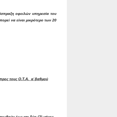
είσπραξη οφειλών υπηρεσία του
ορεί να είναι μικρότερο των 20
 προς τους Ο.Τ.Α. α΄βαθμού
ιωθούν έως και δύο (2) μήνες