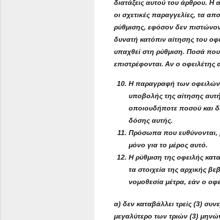
διατάξεις αυτού του άρθρου. Η 
οι σχετικές παραγγελίες, τα 
ρύθμισης, εφόσον δεν πιστώνοντ
δυνατή κατόπιν αίτησης του οφε
υπαχθεί στη ρύθμιση. Ποσά που
επιστρέφονται. Αν ο οφειλέτης 
Η παραγραφή των οφειλών, 
υποβολής της αίτησης αυτή
οποιουδήποτε ποσού και δε
δόσης αυτής.
Πρόσωπα που ευθύνονται, μ
μόνο για το μέρος αυτό.
Η ρύθμιση της οφειλής κατ
τα στοιχεία της αρχικής β
νομοθεσία μέτρα, εάν ο οφε
α) δεν καταβάλλει τρείς (3) συ
μεγαλύτερο των τριών (3) μηνώ