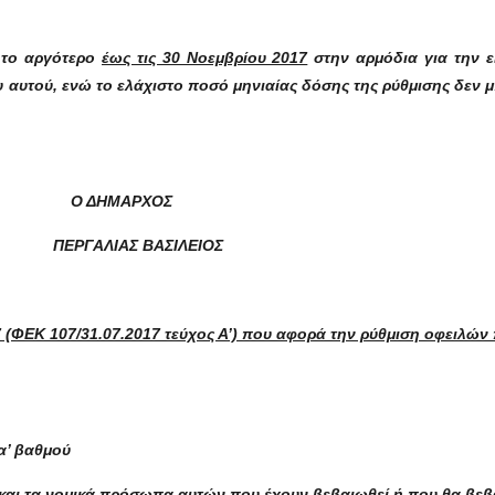
 το αργότερο
έ
ως τις 30 Νοεμβρίου 2017
στην αρμόδια για την 
αυτού, ενώ το ελάχιστο ποσό μηνιαίας δόσης της ρύθμισης δεν μπ
Ο ΔΗΜΑΡΧΟΣ
ΠΕΡΓΑΛΙΑΣ ΒΑΣΙΛΕΙΟΣ
7 (ΦΕΚ 107/31.07.2017 τεύχος Α’) που αφορά την ρύθμιση οφειλών
α’ βαθμού
και τα νομικά πρόσωπα αυτών που έχουν βεβαιωθεί ή που θα βεβα