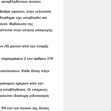
φή καταβληθέντων ποσών,
 βαθμό εφόσον, στην τελευταία
 βοήθημα είχε υποβληθεί και
 αυτό. Βεβαίωση της
υνάπτεται στην αίτηση υπαγωγής
ων (4) μηνών από την έναρξη
ς παραγράφου 2 του άρθρου 170
των υπολοίπων. Κάθε δόση πλην
 εργάσιμων ημερών από την
μη υποβληθείσα. Οι επόμενες
ιτείται ιδιαίτερη ειδοποίηση
 5% επί του ποσού της δόσης