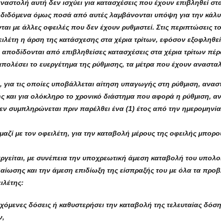
αναστολή αυτή δεν ισχύει για κατασχέσεις που έχουν επιβληθεί στα
αποδιδόμενα όμως ποσά από αυτές λαμβάνονται υπόψη για την κάλ
αι με άλλες οφειλές που δεν έχουν ρυθμιστεί. Στις περιπτώσεις 
ιλέτη η άρση της κατάσχεσης στα χέρια τρίτων, εφόσον εξοφληθεί
 αποδίδονται από επιβληθείσες κατασχέσεις στα χέρια τρίτων π
απολέσει το ευεργέτημα της ρύθμισης, τα μέτρα που έχουν ανασταλ
για τις οποίες υποβάλλεται αίτηση υπαγωγής στη ρύθμιση, ανασ
ς και για ολόκληρο το χρονικό διάστημα που αφορά η ρύθμιση, 
ν συμπληρώνεται πριν παρέλθει ένα (1) έτος από την ημερομηνία
αζί με τον οφειλέτη, για την καταβολή μέρους της οφειλής μπορ
αργείται, με συνέπεια την υποχρεωτική άμεση καταβολή του υπολ
εβαίωσης και την άμεση επιδίωξη της είσπραξής του με όλα τα πρ
ιλέτης:
νεχόμενες δόσεις ή καθυστερήσει την καταβολή της τελευταίας δόσ
ν,