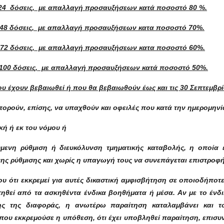
24 δόσεις, με απαλλαγή προσαυξήσεων κατά ποσοστό 80 %.
48 δόσεις, με απαλλαγή προσαυξήσεων κατα ποσοστό 70%.
 72 δόσεις, με απαλλαγή προσαυξήσεων κατα ποσοστό 60%.
100 δόσεις, με απαλλαγή προσαυξήσεων κατά ποσοστό 50%.
υ έχουν βεβαιωθεί ή που θα βεβαιωθούν έως και τις 30 Σεπτεμβρί
ορούν, επίσης, να υπαχθούν και οφειλές που κατά την ημερομηνί
κή ή εκ του νόμου ή
ενη ρύθμιση ή διευκόλυνση τμηματικής καταβολής, η οποία ε
ης ρύθμισης και χωρίς η υπαγωγή τους να συνεπάγεται επιστρο
ου ότι εκκρεμεί για αυτές δικαστική αμφισβήτηση σε οποιοδήποτ
τηθεί από τα ασκηθέντα ένδικα βοηθήματα ή μέσα. Αν με το ένδι
σης της διαφοράς, η ανωτέρω παραίτηση καταλαμβάνει και τ
όπου εκκρεμούσε η υπόθεση, ότι έχει υποβληθεί παραίτηση, επισ