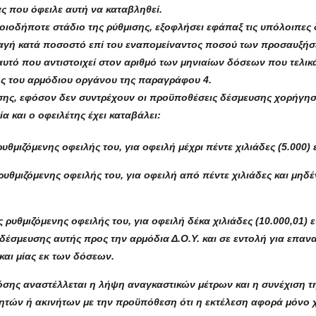
ς που όφειλε αυτή να καταβληθεί.
οιοδήποτε στάδιο της ρύθμισης, εξοφλήσει εφάπαξ τις υπόλοιπες
αγή κατά ποσοστό επί του εναπομείναντος ποσού των προσαυξή
αυτό που αντιστοιχεί στον αριθμό των μηνιαίων δόσεων που τελικ
 του αρμόδιου οργάνου της παραγράφου 4.
ισης, εφόσον δεν συντρέχουν οι προϋποθέσεις δέσμευσης χορήγη
α και ο οφειλέτης έχει καταβάλει:
 ρυθμιζόμενης οφειλής του, για οφειλή μέχρι πέντε χιλιάδες (5.000)
 ρυθμιζόμενης οφειλής του, για οφειλή από πέντε χιλιάδες και μηδέ
της ρυθμιζόμενης οφειλής του, για οφειλή δέκα χιλιάδες (10.000,01)
 δέσμευσης αυτής προς την αρμόδια Δ.Ο.Υ. και σε εντολή για επα
αι μίας εκ των δόσεων.
σης αναστέλλεται η λήψη αναγκαστικών μέτρων και η συνέχιση τη
νητών ή ακινήτων με την προϋπόθεση ότι η εκτέλεση αφορά μόνο χρ