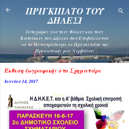
Μετάβαση στο κύριο περιεχόμενο
ΠΡΙΓΚΙΠΑΤΟ ΤΟΥ
ΔΗΛΕΣΙ
Ιστοχώρος για τους Φίλους και τους
Κατοίκους του Δήλεσι που Επιβάλλεται
να το Μετατρέψουμε σε Πριγκιπάτο της
Προσωπικής μας Νιρβάνας
Έκθεση ζωγραφικής στο Σχηματάρι
Ιουνίου 14, 2017