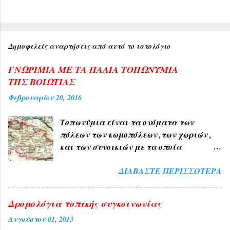
Δημοφιλείς αναρτήσεις από αυτό το ιστολόγιο
ΓΝΩΡΙΜΙΑ ΜΕ ΤΑ ΠΑΛΙΑ ΤΟΠΩΝΥΜΙΑ
ΤΗΣ ΒΟΙΩΤΙΑΣ
Φεβρουαρίου 20, 2016
Τοπωνύμια είναι τα ονόματα των
πόλεων των κωμοπόλεων ,των χωριών ,
και των συνοικιών με τα οποία
δηλώνουμε τον τόπο ή μέρος αυτού , όπως
ΔΙΑΒΆΣΤΕ ΠΕΡΙΣΣΌΤΕΡΑ
ΑΘΗΝΑ , ΠΑΤΡΑ , ΘΕΣΣΑΛΟΝΙΚΗ , ΧΙΟΣ
, ΛΙΒΑΔΕΙΑ , ΘΗΒΑ ΧΑΛΚΙΔΑ , ΤΑΝΑΓΡΑ
. 1) Τα Ελληνικά τοπωνύμια άλλα
Δρομολόγια τοπικής συγκοινωνίας
προήλθαν από τους αρχαίους χρόνους
Αυγούστου 01, 2013
όπως ( ΑΘΗΝΑ , ΣΠΑΡΤΗ , ΘΗΒΑ ,