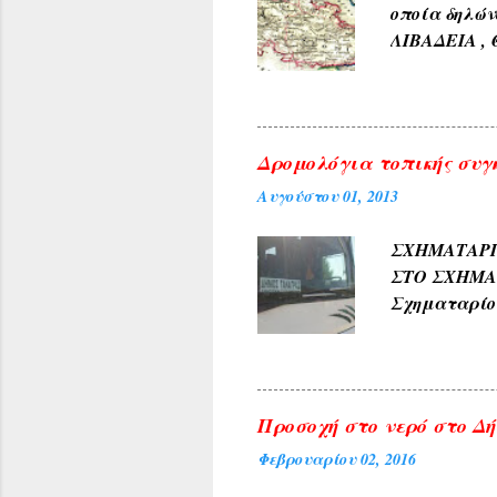
οποία δηλών
ΛΙΒΑΔΕΙΑ , 
αρχαίους χρ
φύσεως και 
χρώμα του 
4) Εκ των δ
Δρομολόγια τοπικής συγ
ΓΛΥΚΟΝΕΡΙ ,
Αυγούστου 01, 2013
και καρπών 
ΑΜΠΕΛΑΚΙΑ 
ΣΧΗΜΑΤΑ
ΜΟΝΟΔΕΝΔΡΙ 
ΣΤΟ ΣΧΗΜ
(Αετοράχη , Α
Σχηματαρί
Γεωργίου σ
10:00 ΑΠΟ..
Προσοχή στο νερό στο Δήλ
Φεβρουαρίου 02, 2016