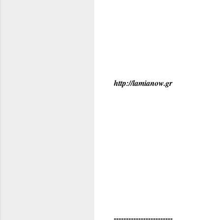
http://lamianow.gr
------------------------