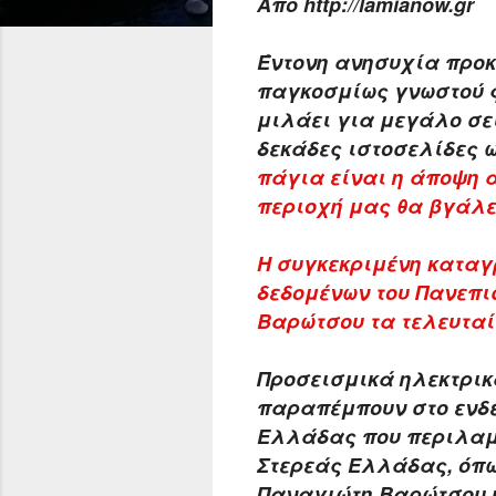
Από http://lamianow.gr
Έντονη ανησυχία προκ
παγκοσμίως γνωστού φ
μιλάει για μεγάλο σε
δεκάδες ιστοσελίδες ω
πάγια είναι η άποψη 
περιοχή μας θα βγάλε
Η συγκεκριμένη καταγ
δεδομένων του Πανεπιστ
Βαρώτσου τα τελευταί
Προσεισμικά ηλεκτρικ
παραπέμπουν στο ενδε
Ελλάδας που περιλαμβά
Στερεάς Ελλάδας
, όπ
Παναγιώτη Βαρώτσου κ