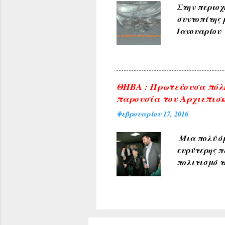
Στην περιοχ
συντοπίτης 
Ιανουαρίου 
υπηρεσίες τ
ανακοινώνετ
του θέματος 
φωτογραφίες
ΘΗΒΑ : Πρωτεύουσα πόλη
δικαιώματα 
παρουσία του Αρχιεπισκ
από άλλες π
Φεβρουαρίου 17, 2016
που δημοσιε
Μια πολύ όμ
ευρύτερης π
πολιτισμό τ
υποδέχθηκαν
πρύτανη του
ανέπτυξε το
προσδοκία μ
Κέντρου της