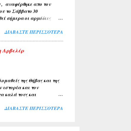
υ , αναφέρθηκε απο τον
ου το Σάββατο 30
θεί σήμερα οι αρμόδιες
Το περιστατικό
ΔΙΑΒΆΣΤΕ ΠΕΡΙΣΣΌΤΕΡΑ
έχρι την τελική διερεύνηση
ο τα κείμενα και οι
σια. Αν υπάρχουν
η Αρβελέρ
εις η αναδημοσιεύσεις,
ου τα υπογραφούν. Σχόλια
ομαθείς της Θήβας και της
ν ιστορία και τον
α καλά τους και
ιακής κοινότητας . Την
ΔΙΑΒΆΣΤΕ ΠΕΡΙΣΣΌΤΕΡΑ
λύκαντζη-Αρβελέρ η οποία
πολιτών μας ξεπέρασε κάθε
θουσα του Συνεδριακού
σοι παρέμειναν εκτός