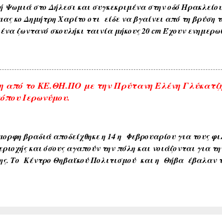
ή Ψωμιά στο Δήλεσι και συγκεκριμένα στην οδό Ηρακλείο
μας κο Δημήτρη Χαρίτο οτι είδε να βγαίνει από τη βρύση τ
ένα ζωντανό σκουλήκι ταινία μήκους 20 cm Έχουν ενημερω
ου δήμου και αναμένεται η έρευνα και ανακοίνωση τους . 
αι με κάθε επιφύλαξη ώστε να είμαστε προσεκτικότεροι μ
. ---------------- Οι αναρτήσεις που γίνονται από το διαδίκτυ
 πάντα με την αναφορά της πηγής , θεωρώ ότι είναι δημό
 από το ΚΕ.ΘΗ.ΠΟ με την Πρύτανη Ελένη Γλύκατζ
παρακαλώ ενημερώστε με για την αφαίρεση τους. Αναρτήσ
όπου Ιερωνύμου.
ηγές που αναρτώνται σε αυτό το blog εκφράζουν αυτούς π
ύονται σε αυτό το blog εκφράζουν αυτούς που τα γράφουν.
ορφη βραδιά αποδείχθηκε η 14 η Φεβρουαρίου για τους φιλ
εριοχής και όσους αγαπούν την πόλη και νοιάζονται για τη
ης. Το Κέντρο Θηβαϊκού Πολιτισμού και η Θήβα έβαλαν τ
 μια σπουδαία προσωπικότητα της παγκόσμιας πανεπιστημ
 Πανεπιστημίου της Ευρώπης, Βυζαντινολόγο κα Ελένη Γ
 θέμα: ΘΗΒΑ–Πρωτεύουσα πόλη . Η ανταπόκριση των συμ
ιας και εκτός των ορθίων που γέμισαν ασφυκτικά την αί
 Δημοτικής Κοινωφελούς Επιχείρησης πλέον των 200 ήταν ό