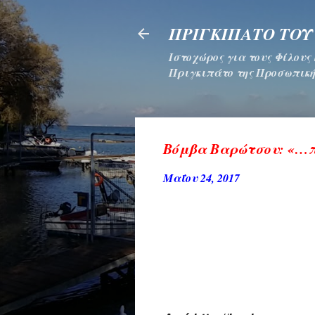
ΠΡΙΓΚΙΠΑΤΟ ΤΟΥ
Ιστοχώρος για τους Φίλους
Πριγκιπάτο της Προσωπική
Βόμβα Βαρώτσου: «…π
Μαΐου 24, 2017