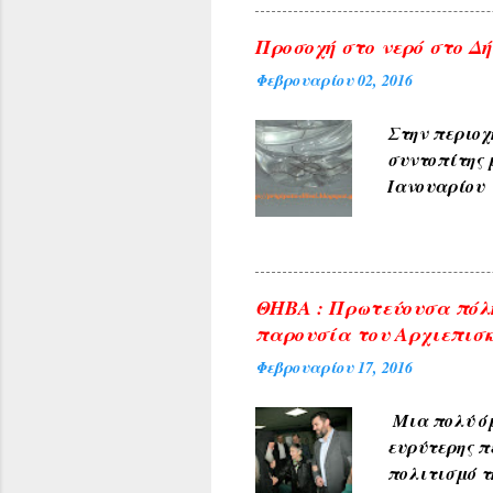
Προσοχή στο νερό στο Δήλ
Φεβρουαρίου 02, 2016
Στην περιοχ
συντοπίτης 
Ιανουαρίου 
υπηρεσίες τ
ανακοινώνετ
του θέματος 
φωτογραφίες
ΘΗΒΑ : Πρωτεύουσα πόλη
δικαιώματα 
παρουσία του Αρχιεπισκ
από άλλες π
Φεβρουαρίου 17, 2016
που δημοσιε
Μια πολύ όμ
ευρύτερης π
πολιτισμό τ