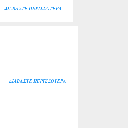
ιακής κοινότητας . Την
ΔΙΑΒΆΣΤΕ ΠΕΡΙΣΣΌΤΕΡΑ
λύκαντζη-Αρβελέρ η οποία
πολιτών μας ξεπέρασε κάθε
θουσα του Συνεδριακού
σοι παρέμειναν εκτός
ί για το σκοπό αυτό. Ήταν
αι ευλογία η παρουσία του
ΔΙΑΒΆΣΤΕ ΠΕΡΙΣΣΌΤΕΡΑ