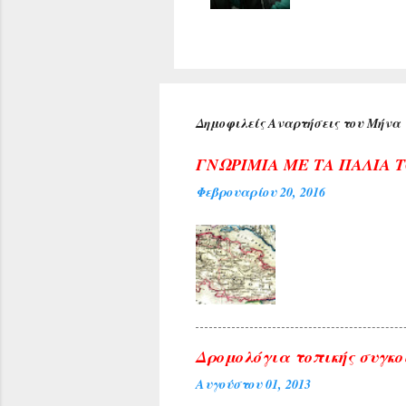
υποδέχθηκαν
πρύτανη του
ανέπτυξε το
προσδοκία μ
Κέντρου της
αιθούσης ακ
Δημοφιλείς Αναρτήσεις του Μήνα
τιμή για τη
Αρχιεπισκόπ
ΓΝΩΡΙΜΙΑ ΜΕ ΤΑ ΠΑΛΙΑ 
Φεβρουαρίου 20, 2016
Δρομολόγια τοπικής συγκο
Αυγούστου 01, 2013