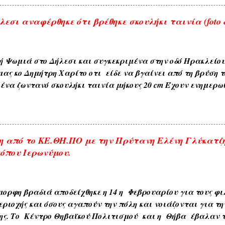
εσι αναφέρθηκε ότι βρέθηκε σκουλήκι ταινία (foto &
ή Ψωμιά στο Δήλεσι και συγκεκριμένα στην οδό Ηρακλείο
μας κο Δημήτρη Χαρίτο οτι είδε να βγαίνει από τη βρύση τ
ένα ζωντανό σκουλήκι ταινία μήκους 20 cm Έχουν ενημερω
ου δήμου και αναμένεται η έρευνα και ανακοίνωση τους . 
αι με κάθε επιφύλαξη ώστε να είμαστε προσεκτικότεροι μ
. ---------------- Οι αναρτήσεις που γίνονται από το διαδίκτυ
 πάντα με την αναφορά της πηγής , θεωρώ ότι είναι δημό
 από το ΚΕ.ΘΗ.ΠΟ με την Πρύτανη Ελένη Γλύκατζ
παρακαλώ ενημερώστε με για την αφαίρεση τους. Αναρτήσ
όπου Ιερωνύμου.
ηγές που αναρτώνται σε αυτό το blog εκφράζουν αυτούς π
ύονται σε αυτό το blog εκφράζουν αυτούς που τα γράφουν.
ορφη βραδιά αποδείχθηκε η 14 η Φεβρουαρίου για τους φιλ
εριοχής και όσους αγαπούν την πόλη και νοιάζονται για τη
ης. Το Κέντρο Θηβαϊκού Πολιτισμού και η Θήβα έβαλαν τ