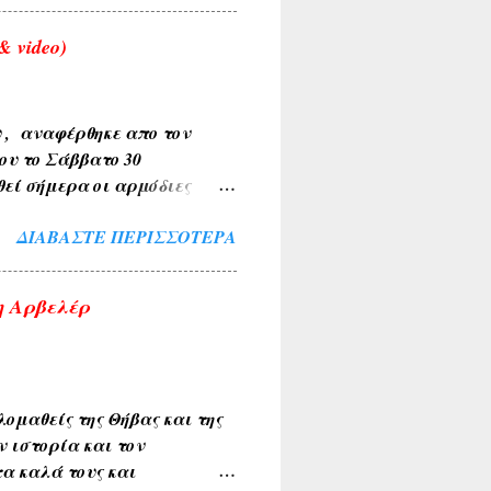
 video)
υ , αναφέρθηκε απο τον
ου το Σάββατο 30
θεί σήμερα οι αρμόδιες
Το περιστατικό
ΔΙΑΒΆΣΤΕ ΠΕΡΙΣΣΌΤΕΡΑ
έχρι την τελική διερεύνηση
ο τα κείμενα και οι
σια. Αν υπάρχουν
η Αρβελέρ
εις η αναδημοσιεύσεις,
ου τα υπογραφούν. Σχόλια
ομαθείς της Θήβας και της
ν ιστορία και τον
α καλά τους και