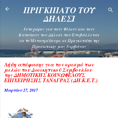
Μετάβαση στο κύριο περιεχόμενο
ΠΡΙΓΚΙΠΑΤΟ ΤΟΥ
ΔΗΛΕΣΙ
Ιστοχώρος για τους Φίλους και τους
Κατοίκους του Δήλεσι που Επιβάλλεται
να το Μετατρέψουμε σε Πριγκιπάτο της
Προσωπικής μας Νιρβάνας
Λήψη απόφασης για τον ορισμό των
μελών του Διοικητικού Συμβουλίου
της ΔΗΜΟΤΙΚΗΣ ΚΟΙΝΩΦΕΛΟΥΣ
ΕΠΙΧΕΙΡΗΣΗΣ ΤΑΝΑΓΡΑΣ (ΔΗ.Κ.Ε.Τ.)
Μαρτίου 27, 2017