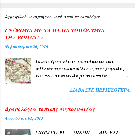
Δημοφιλείς αναρτήσεις από αυτό το ιστολόγιο
ΓΝΩΡΙΜΙΑ ΜΕ ΤΑ ΠΑΛΙΑ ΤΟΠΩΝΥΜΙΑ
ΤΗΣ ΒΟΙΩΤΙΑΣ
Φεβρουαρίου 20, 2016
Τοπωνύμια είναι τα ονόματα των
πόλεων των κωμοπόλεων ,των χωριών ,
και των συνοικιών με τα οποία
δηλώνουμε τον τόπο ή μέρος αυτού , όπως
ΔΙΑΒΆΣΤΕ ΠΕΡΙΣΣΌΤΕΡΑ
ΑΘΗΝΑ , ΠΑΤΡΑ , ΘΕΣΣΑΛΟΝΙΚΗ , ΧΙΟΣ
, ΛΙΒΑΔΕΙΑ , ΘΗΒΑ ΧΑΛΚΙΔΑ , ΤΑΝΑΓΡΑ
. 1) Τα Ελληνικά τοπωνύμια άλλα
Δρομολόγια τοπικής συγκοινωνίας
προήλθαν από τους αρχαίους χρόνους
Αυγούστου 01, 2013
όπως ( ΑΘΗΝΑ , ΣΠΑΡΤΗ , ΘΗΒΑ ,
ΚΟΡΙΝΘΟΣ , ΧΑΛΚΙΔΑ , ΤΑΝΑΓΡΑ ). 2) Εκ
ΣΧΗΜΑΤΑΡΙ - ΟΙΝΟΗ - ΔΗΛΕΣΙ
της φύσεως και διαπλάσεως του εδάφους