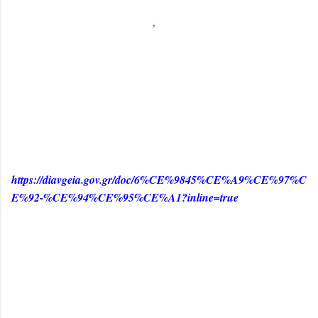
https://diavgeia.gov.gr/doc/6%CE%9845%CE%A9%CE%97%C
E%92-%CE%94%CE%95%CE%A1?inline=true