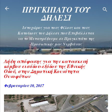
Μετάβαση στο κύριο περιεχόμενο
ΠΡΙΓΚΙΠΑΤΟ ΤΟΥ
ΔΗΛΕΣΙ
Ιστοχώρος για τους Φίλους και τους
Κατοίκους του Δήλεσι που Επιβάλλεται
να το Μετατρέψουμε σε Πριγκιπάτο της
Προσωπικής μας Νιρβάνας
Λήψη απόφασης για την κατασκευή
κόμβου εισόδου-εξόδου της Εθνικής
Οδού, στην Δημοτική Κοινότητα
Οινοφύτων
Φεβρουαρίου 10, 2017