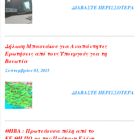
αυτό. Ήταν τιμή για τη Θήβα η παρουσία
ΔΙΑΒΆΣΤΕ ΠΕΡΙΣΣΌΤΕΡΑ
της διαπρεπούς πανεπιστημιακού αλλά
και ευλογία η παρουσία του
Αρχιεπισκόπου Αθηνών και πάσης ...
Δήλωση Μπασιάκου για Αναπάντητες
Ερωτήσεις από τους Υπουργούς για τη
Βοιωτία
Σεπτεμβρίου 03, 2015
ΔΙΑΒΆΣΤΕ ΠΕΡΙΣΣΌΤΕΡΑ
ΘΗΒΑ : Πρωτεύουσα πόλη από το
ΚΕ.ΘΗ.ΠΟ με την Πρύτανη Ελένη