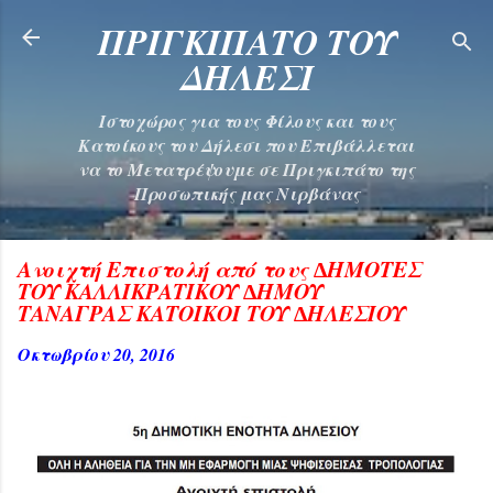
Μετάβαση στο κύριο περιεχόμενο
ΠΡΙΓΚΙΠΑΤΟ ΤΟΥ
ΔΗΛΕΣΙ
Ιστοχώρος για τους Φίλους και τους
Κατοίκους του Δήλεσι που Επιβάλλεται
να το Μετατρέψουμε σε Πριγκιπάτο της
Προσωπικής μας Νιρβάνας
Ανοιχτή Επιστολή από τους ∆ΗΜΟΤΕΣ
ΤΟΥ ΚΑΛΛΙΚΡΑΤΙΚΟΥ ∆ΗΜΟΥ
ΤΑΝΑΓΡΑΣ ΚΑΤΟΙΚΟΙ ΤΟΥ ∆ΗΛΕΣΙΟΥ
Οκτωβρίου 20, 2016