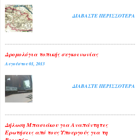
Αρβελέρ η οποία ανέπτυξε το θέμα:
ΘΗΒΑ–Πρωτεύουσα πόλη . Η
ΔΙΑΒΆΣΤΕ ΠΕΡΙΣΣΌΤΕΡΑ
ανταπόκριση των συμπολιτών μας
ξεπέρασε κάθε προσδοκία μιας και
εκτός των ορθίων που
γέμισαν ασφυκτικά την αίθουσα του
Συνεδριακού Κέντρου της Δημοτικής
Κοινωφελούς Επιχείρησης πλέον των 200
Δρομολόγια τοπικής συγκοινωνίας
ήταν όσοι παρέμειναν εκτός αιθούσης
Αυγούστου 01, 2013
ακούγοντας την ομιλήτρια από τα ηχεία
που είχαν προβλεφθεί για το σκοπό
αυτό. Ήταν τιμή για τη Θήβα η παρουσία
ΔΙΑΒΆΣΤΕ ΠΕΡΙΣΣΌΤΕΡΑ
της διαπρεπούς πανεπιστημιακού αλλά
και ευλογία η παρουσία του
Αρχιεπισκόπου Αθηνών και πάσης ...
Δήλωση Μπασιάκου για Αναπάντητες
Ερωτήσεις από τους Υπουργούς για τη
Βοιωτία