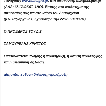
Τανάγρας:
www
.
tanagra
.
gr
,
στη διεύθυνση: diavgeia.gov.gr
(ΑΔΑ: 68ΨΔΟΚ9Ξ-1ΗΟ). Επίσης στο κατάστημα της
υπηρεσίας μας και στο κτίριο του Δημαρχείου
((Πλ.Ταξιαρχών 1, Σχηματάρι, τηλ.22623 51180-81).
Ο ΠΡΟΕΔΡΟΣ ΤΟΥ Δ.Σ.
ΣΑΜΟΥΡΕΛΗΣ ΧΡΗΣΤΟΣ
Επισυνάπτεται πλήρης η προκήρυξη, η αίτηση πρόσληψης
και η υπεύθυνη δήλωση.
αίτηση)
υπευθυνη δήλωση)
προκήρυξη