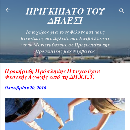
Μετάβαση στο κύριο περιεχ
ΠΡΙΓΚΙΠΑΤΟ ΤΟΥ
ΔΗΛΕΣΙ
Ιστοχώρος για τους Φίλους και τους
Κατοίκους του Δήλεσι που Επιβάλλεται
να το Μετατρέψουμε σε Πριγκιπάτο της
Προσωπικής μας Νιρβάνας
Προκήρυξη Πρόσληψης Πτυχιούχου
Φυσικής Αγωγής από τη ΔΗ.Κ.Ε.Τ.
Οκτωβρίου 20, 2016