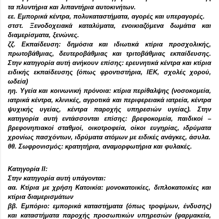
τα πλυντήρια και λιπαντήρια αυτοκινήτων.
εε. Εμπορικά κέντρα, πολυκαταστήματα, αγορές και υπεραγορές.
στστ. Ξενοδοχειακά καταλύματα, ενοικιαζόμενα δωμάτια και
διαμερίσματα, ξενώνες.
ζζ. Εκπαίδευση: δημόσια και ιδιωτικά κτίρια προσχολικής,
πρωτοβάθμιας, δευτεροβάθμιας και τριτοβάθμιας εκπαίδευσης.
Στην κατηγορία αυτή ανήκουν επίσης: ερευνητικά κέντρα και κτίρια
ειδικής εκπαίδευσης (όπως φροντιστήρια, ΙΕΚ, σχολές χορού,
ωδεία)
ηη. Υγεία και κοινωνική πρόνοια: κτίρια περίθαλψης (νοσοκομεία,
ιατρικά κέντρα, κλινικές, αγροτικά και περιφερειακά ιατρεία, κέντρα
ψυχικής υγείας, κέντρα παροχής υπηρεσιών υγείας). Στην
κατηγορία αυτή εντάσσονται επίσης: βρεφοκομεία, παιδικοί –
βρεφονηπιακοί σταθμοί, οικοτροφεία, οίκοι ευγηρίας, ιδρύματα
χρονίως πασχόντων, ιδρύματα ατόμων με ειδικές ανάγκες, άσυλα.
θθ. Σωφρονισμός: κρατητήρια, αναμορφωτήρια και φυλακές.
Κατηγορία ΙΙ:
Στην κατηγορία αυτή υπάγονται:
αα. Κτίρια με χρήση Κατοικία: μονοκατοικίες, διπλοκατοικίες και
κτίρια διαμερισμάτων
ββ. Εμπόριο: εμπορικά καταστήματα (όπως τροφίμων, ένδυσης)
και καταστήματα παροχής προσωπικών υπηρεσιών (φαρμακεία,