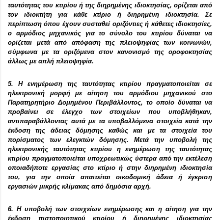
ταυτότητας του κτιρίου ή της διηρημένης ιδιοκτησίας, ορίζεται από
τον ιδιοκτήτη για κάθε κτίριο ή διηρημένη ιδιοκτησία. Σε
περίπτωση όπου έχουν συσταθεί οριζόντιες ή κάθετες ιδιοκτησίες,
ο αρμόδιος μηχανικός για το σύνολο του κτιρίου δύναται να
ορίζεται μετά από απόφαση της πλειοψηφίας των κοινωνών,
σύμφωνα με τα οριζόμενα στον κανονισμό της οροφοκτησίας
άλλως με απλή πλειοψηφία.
5. Η ενημέρωση της ταυτότητας κτιρίου πραγματοποιείται σε
ηλεκτρονική μορφή με αίτηση του αρμόδιου μηχανικού στο
Παρατηρητήριο Δομημένου Περιβάλλοντος, το οποίο δύναται να
προβαίνει σε έλεγχο των στοιχείων που υποβλήθηκαν,
αντιπαραβάλλοντας αυτά με τα υποβαλλόμενα στοιχεία κατά την
έκδοση της άδειας δόμησης καθώς και με τα στοιχεία του
πορίσματος των ελεγκτών δόμησης. Μετά την υποβολή της
ηλεκτρονικής ταυτότητας κτιρίου η ενημέρωση της ταυτότητας
κτιρίου πραγματοποιείται υποχρεωτικώς ύστερα από την εκτέλεση
οποιαδήποτε εργασίας στο κτίριο ή στην διηρημένη ιδιοκτησία
του, για την οποία απαιτείται οικοδομική άδεια ή έγκριση
εργασιών μικρής κλίμακας από δημόσια αρχή.
6. Η υποβολή των στοιχείων ενημέρωσης και η αίτηση για την
έκδοση πιστοποιητικού κτιρίου ή διηρημένης ιδιοκτησίας