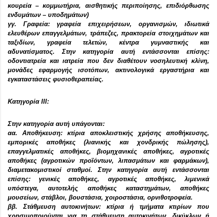
κουρεία – κομμωτήρια, αισθητικής περιποίησης, επιδιόρθωσης
ενδυμάτων – υποδημάτων)
γγ. Γραφεία: γραφεία επιχειρήσεων, οργανισμών, ιδιωτικά
ελευθέρων επαγγελμάτων, τράπεζες, πρακτορεία στοιχημάτων και
ταξιδίων, γραφεία τελετών, κέντρα γυμναστικής και
αδυνατίσματος. Στην κατηγορία αυτή εντάσσονται επίσης:
οδοντιατρεία και ιατρεία που δεν διαθέτουν νοσηλευτική κλίνη,
μονάδες εφαρμογής ισοτόπων, ακτινολογικά εργαστήρια και
εγκαταστάσεις φυσιοθεραπείας.
Κατηγορία ΙΙΙ:
Στην κατηγορία αυτή υπάγονται:
αα. Αποθήκευση: κτίρια αποκλειστικής χρήσης αποθήκευσης,
εμπορικές αποθήκες (λιανικής και χονδρικής πώλησης),
επαγγελματικές αποθήκες, βιομηχανικές αποθήκες, αγροτικές
αποθήκες (αγροτικών προϊόντων, λιπασμάτων και φαρμάκων),
διαμετακομιστικοί σταθμοί. Στην κατηγορία αυτή εντάσσονται
επίσης: γενικές αποθήκες, αγροτικές αποθήκες, λιμενικά
υπόστεγα, αυτοτελής αποθήκες καταστημάτων, αποθήκες
μουσείων, στάβλοι, βουστάσια, χοιροστάσια, ορνιθοτροφεία.
ββ. Στάθμευση αυτοκινήτων: κτίρια ή τμήματα κτιρίων που
χρησιμοποιούνται για τη στάθμευση αυτοκινήτων, δικύκλων ή