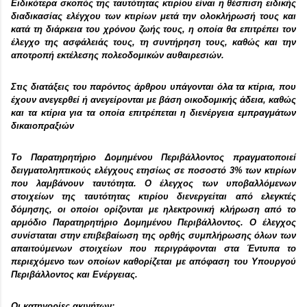
Ειδικότερα σκοπός της ταυτότητας κτιρίου είναι η θέσπιση ειδικής
διαδικασίας ελέγχου των κτιρίων μετά την ολοκλήρωσή τους και
κατά τη διάρκεια του χρόνου ζωής τους, η οποία θα επιτρέπει τον
έλεγχο της ασφάλειάς τους, τη συντήρηση τους, καθώς και την
αποτροπή εκτέλεσης πολεοδομικών αυθαιρεσιών.
Στις διατάξεις του παρόντος άρθρου υπάγονται όλα τα κτίρια, που
έχουν ανεγερθεί ή ανεγείρονται με βάση οικοδομικής άδεια, καθώς
και τα κτίρια για τα οποία επιτρέπεται η διενέργεια εμπραγμάτων
δικαιοπραξιών
Το Παρατηρητήριο Δομημένου Περιβάλλοντος πραγματοποιεί
δειγματοληπτικούς ελέγχους ετησίως σε ποσοστό 3% των κτιρίων
που λαμβάνουν ταυτότητα. Ο έλεγχος των υποβαλλόμενων
στοιχείων της ταυτότητας κτιρίου διενεργείται από ελεγκτές
δόμησης, οι οποίοι ορίζονται με ηλεκτρονική κλήρωση από το
αρμόδιο Παρατηρητήριο Δομημένου Περιβάλλοντος. Ο έλεγχος
συνίσταται στην επιβεβαίωση της ορθής συμπλήρωσης όλων των
απαιτούμενων στοιχείων που περιγράφονται στα Έντυπα το
περιεχόμενο των οποίων καθορίζεται με απόφαση του Υπουργού
Περιβάλλοντος και Ενέργειας.
Οι κατηγορίες ακινήτων: