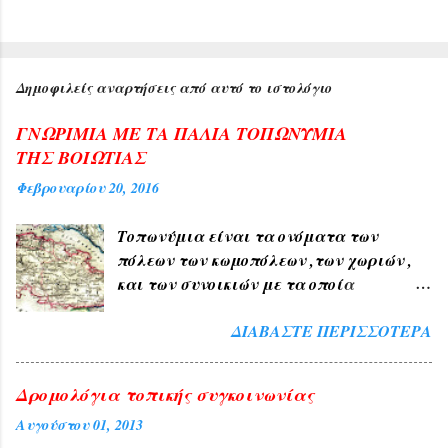
Δημοφιλείς αναρτήσεις από αυτό το ιστολόγιο
ΓΝΩΡΙΜΙΑ ΜΕ ΤΑ ΠΑΛΙΑ ΤΟΠΩΝΥΜΙΑ
ΤΗΣ ΒΟΙΩΤΙΑΣ
Φεβρουαρίου 20, 2016
Τοπωνύμια είναι τα ονόματα των
πόλεων των κωμοπόλεων ,των χωριών ,
και των συνοικιών με τα οποία
δηλώνουμε τον τόπο ή μέρος αυτού , όπως
ΔΙΑΒΆΣΤΕ ΠΕΡΙΣΣΌΤΕΡΑ
ΑΘΗΝΑ , ΠΑΤΡΑ , ΘΕΣΣΑΛΟΝΙΚΗ , ΧΙΟΣ
, ΛΙΒΑΔΕΙΑ , ΘΗΒΑ ΧΑΛΚΙΔΑ , ΤΑΝΑΓΡΑ
. 1) Τα Ελληνικά τοπωνύμια άλλα
Δρομολόγια τοπικής συγκοινωνίας
προήλθαν από τους αρχαίους χρόνους
Αυγούστου 01, 2013
όπως ( ΑΘΗΝΑ , ΣΠΑΡΤΗ , ΘΗΒΑ ,