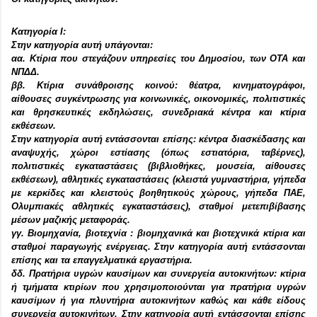
Κατηγορία Ι:
Στην κατηγορία αυτή υπάγονται:
αα. Κτίρια που στεγάζουν υπηρεσίες του Δημοσίου, των ΟΤΑ και
ΝΠΔΔ.
ββ. Κτίρια συνάθροισης κοινού: θέατρα, κινηματογράφοι,
αίθουσες συγκέντρωσης για κοινωνικές, οικονομικές, πολιτιστικές
και θρησκευτικές εκδηλώσεις, συνεδριακά κέντρα και κτίρια
εκθέσεων.
Στην κατηγορία αυτή εντάσσονται επίσης: κέντρα διασκέδασης και
αναψυχής, χώροι εστίασης (όπως εστιατόρια, ταβέρνες),
πολιτιστικές εγκαταστάσεις (βιβλιοθήκες, μουσεία, αίθουσες
εκθέσεων), αθλητικές εγκαταστάσεις (κλειστά γυμναστήρια, γήπεδα
με κερκίδες και κλειστούς βοηθητικούς χώρους, γήπεδα ΠΑΕ,
Ολυμπιακές αθλητικές εγκαταστάσεις), σταθμοί μετεπιβίβασης
μέσων μαζικής μεταφοράς.
γγ. Βιομηχανία, βιοτεχνία : βιομηχανικά και βιοτεχνικά κτίρια και
σταθμοί παραγωγής ενέργειας. Στην κατηγορία αυτή εντάσσονται
επίσης και τα επαγγελματικά εργαστήρια.
δδ. Πρατήρια υγρών καυσίμων και συνεργεία αυτοκινήτων: κτίρια
ή τμήματα κτιρίων που χρησιμοποιούνται για πρατήρια υγρών
καυσίμων ή για πλυντήρια αυτοκινήτων καθώς και κάθε είδους
συνεργεία αυτοκινήτων. Στην κατηγορία αυτή εντάσσονται επίσης