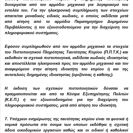
διενεργείται από τον αρμόδιο μηχανικό για λογαριασμό του
εντολέα του. Για την ηλεκτρονική συμπλήρωση των στοιχείων
απαιτείται μοναδικός ειδικός κωδικός, ο οποίος εκδίδεται μετά
από αίτηση από το αρμόδιο Παρατηρητήριο Δομημένου
Περιβάλλοντος ή τον εξουσιοδοτούμενο για την διαχείριση του
πληροφοριακού συστήματος.
Εφόσον συμπληρωθούν από τον αρμόδιο μηχανικό τα στοιχεία
του Πιστοποιητικού Πληρότητας Ταυτότητας Κτιρίου (Π.Π.Τ.Κ.) και
εκδοθούν τα σχετικά πιστοποιητικά, εκδίδεται κωδικός ιδιοκτησίας
και αποστέλλεται ηλεκτρονικά προς τον αρμόδιο μηχανικό και τον
αναφερόμενο στην αίτηση ιδιοκτήτη του κτιρίου ή και της
αυτοτελούς διηρημένης ιδιοκτησίας (οριζόντιας ή κάθετης).
Η έκδοση των σχετικών πιστοποιητικών δύναται να
πραγματοποιείται και από τα Κέντρα Εξυπηρέτησης Πολιτών
(Κ.Ε.Π.) ή τον εξουσιοδοτημένο για την διαχείριση του
πληροφοριακού συστήματος, μετά από αίτηση του ιδιοκτήτη.
7. Υπόχρεοι ενημέρωσης της ταυτότητας κτιρίου είναι τα φυσικά ή
νομικά πρόσωπα στο όνομα των οποίων εκδόθηκε η σχετική
άδεια οικοδομικών εργασιών καθώς και οι ειδικοί ή καθολικοί