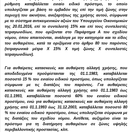
ρύθμιση καταβάλλεται ενιαίο ειδικό πρόστιμο, το οποίο
υπολογίζεται με βάση το εμβαδόν της επί την τιμή ζώνης στην
περιοχή του ακινήτου, ανεξαρτήτως της χρήσης αυτού, σύμφωνα
με το σύστημα αντικειμενικών αξιών του Υπουργείου Οικονομικών
της 20.01.2016, επί το συντελεστή 15% και επί τους συντελεστές
τετραγωνιδίων, που ορίζονται στο Παράρτημα Α του σχεδίου
νόμου, όπου απαιτούνται, ανάλογα με την κατηγορία και το είδος
του αυθαιρέτου, κατά τα οριζόμενα στο άρθρο 80 του παρόντος
(τετραγωνικά μέτρα Χ 15% Χ τιμή ζώνης Χ συντελεστές
τετραγωνιδίων).
Για αυθαίρετες κατασκευές και αυθαίρετη αλλαγή χρήσης, που
αποδεδειγμένα προϋφίστανται της 01.1.1983, καταβάλλεται
ποσοστό 15 % του ενιαίου ειδικού προστίμου, όπως υπολογίζεται
σύμφωνα με τις διατάξεις του παρόντος. Για αυθαίρετες
κατασκευές και αυθαίρετη αλλαγή χρήσης από 01.1.1983 έως
01.1.1993, καταβάλλεται ποσοστό 60% του ενιαίου ειδικού
προστίμου, ενώ για αυθαίρετες κατασκευές και αυθαίρετη αλλαγή
χρήσης από 01.1.1993 έως 31.12.2003, καταβάλλεται ποσοστό 80
% του ενιαίου ειδικού προστίμου, όπως υπολογίζεται σύμφωνα με
τις διατάξεις του σχεδίου νόμου. Αντίθετα, αυξημένο είναι το
πρόστιμο για τη διατήρηση αυθαιρέτων σε ζώνες υψηλής
περιβαλλοντικής προστασίας, κλπ.