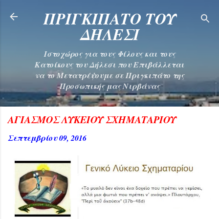
Μετάβαση στο κύριο περιεχόμενο
ΠΡΙΓΚΙΠΑΤΟ ΤΟΥ
ΔΗΛΕΣΙ
Ιστοχώρος για τους Φίλους και τους
Κατοίκους του Δήλεσι που Επιβάλλεται
να το Μετατρέψουμε σε Πριγκιπάτο της
Προσωπικής μας Νιρβάνας
ΑΓΙΑΣΜΟΣ ΛΥΚΕΙΟΥ ΣΧΗΜΑΤΑΡΙΟΥ
Σεπτεμβρίου 09, 2016