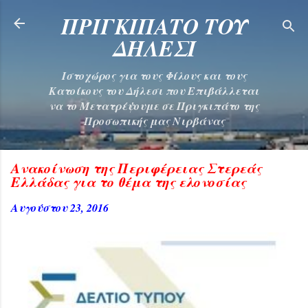
Μετάβαση στο κύριο περιεχόμενο
ΠΡΙΓΚΙΠΑΤΟ ΤΟΥ
ΔΗΛΕΣΙ
Ιστοχώρος για τους Φίλους και τους
Κατοίκους του Δήλεσι που Επιβάλλεται
να το Μετατρέψουμε σε Πριγκιπάτο της
Προσωπικής μας Νιρβάνας
Ανακοίνωση της Περιφέρειας Στερεάς
Ελλάδας για το θέμα της ελονοσίας
Αυγούστου 23, 2016