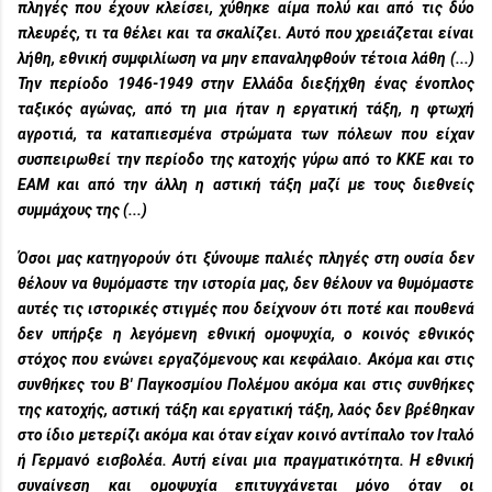
πληγές που έχουν κλείσει, χύθηκε αίμα πολύ και από τις δύο
πλευρές, τι τα θέλει και τα σκαλίζει. Αυτό που χρειάζεται είναι
λήθη, εθνική συμφιλίωση να μην επαναληφθούν τέτοια λάθη (...)
Την περίοδο 1946-1949 στην Ελλάδα διεξήχθη ένας ένοπλος
ταξικός αγώνας, από τη μια ήταν η εργατική τάξη, η φτωχή
αγροτιά, τα καταπιεσμένα στρώματα των πόλεων που είχαν
συσπειρωθεί την περίοδο της κατοχής γύρω από το ΚΚΕ και το
ΕΑΜ και από την άλλη η αστική τάξη μαζί με τους διεθνείς
συμμάχους της (...)
Όσοι μας κατηγορούν ότι ξύνουμε παλιές πληγές στη ουσία δεν
θέλουν να θυμόμαστε την ιστορία μας, δεν θέλουν να θυμόμαστε
αυτές τις ιστορικές στιγμές που δείχνουν ότι ποτέ και πουθενά
δεν υπήρξε η λεγόμενη εθνική ομοψυχία, ο κοινός εθνικός
στόχος που ενώνει εργαζόμενους και κεφάλαιο. Ακόμα και στις
συνθήκες του Β' Παγκοσμίου Πολέμου ακόμα και στις συνθήκες
της κατοχής, αστική τάξη και εργατική τάξη, λαός δεν βρέθηκαν
στο ίδιο μετερίζι ακόμα και όταν είχαν κοινό αντίπαλο τον Ιταλό
ή Γερμανό εισβολέα. Αυτή είναι μια πραγματικότητα. Η εθνική
συναίνεση και ομοψυχία επιτυγχάνεται μόνο όταν οι