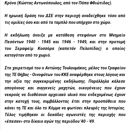
Κρόνο
(
Κώστας Αντωνόπουλος
, από τον Πάπα Φθιώτιδας).
Η ηρωική δράση του ΔΣΕ στην περιοχή αναδείχθηκε τόσο από
τις ομιλίες όσο και από τα ταμπλό που υπήρχαν στο χώρο.
Η εκδήλωση άνοιξε με
κατάθεση στεφάνων
στο
Μνημείο
Πεσόντων 1940 - 1945 και 1946 - 1949
, και στην προτομή
του
Σεραφείμ Κοσσόρα
(
καπετάν Πελοπίδας
) ο οποίος
καταγόταν από το χωριό.
Στο χαιρετισμό του ο
Αντώνης Τουλουμάκος
, μέλος του Γραφείου
της ΤΕ Θήβας - Οινοφύτων του ΚΚΕ αναφέρθηκε στους λόγους και
την αξία της συγκεκριμένης εκδήλωσης. Παράλληλα κάλεσε
απογόνους και συγγενείς μαχητών, οικογένειες που έχουν
νεκρούς να διαθέσουν αρχειακό υλικό που ενδεχομένως έχουν
στην κατοχή τους, συμβάλλοντας έτσι στην προσπάθεια που
κάνει τη ΤΕ και όλο το Κόμμα να φωτίσει πλευρές της Ιστορίας.
Τέλος τιμήθηκαν οι δεκάδες αγωνιστές της περιοχής που
«έπεσαν» στο δίκαιο αγών της περιόδου '40 - '49.