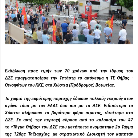
Εκδήλωση προς τιμήν των
70 χρόνων από την ίδρυση του
ΔΣΕ
πραγματοποίησε την Τετάρτη το απόγευμα η
ΤΕ Θήβας -
Οινοφύτων
του
ΚΚΕ
, στα
Χώστια
(Πρόδρομος)
Βοιωτίας
.
Τα χωριά της ευρύτερης περιοχής έδωσαν πολλούς νεκρούς στον
αγώνα τόσο με τον
ΕΛΑΣ
όσο και με το
ΔΣΕ
. Ειδικότερα τα
Χώστια πλήρωσαν το βαρύτερο φόρο αίματος, ιδιαίτερα στο
ΔΣΕ. Σε αυτή την περιοχή έδρασε από το καλοκαίρι του '47
το
«Τάγμα Θήβας»
του ΔΣΕ που μετέπειτα ονομάστηκε
2ο Τάγμα
της 126ης Ταξιαρχίας
, με στρατιωτικό Διοικητή τον
καπετάν