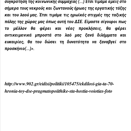
συγκρότηση της κοινωνικής συμμαχίας (...) Έτσι τιμάμε εμείς στο
σήμερα τους νεκρούς και ζωντανούς ήρωες της εργατικής τάξης
και του λαού μας. Έτσι τιμάμε τις ηρωϊκές στιγμές της ταξικής
πάλης της χώρας μας όπως αυτή του ΔΣΕ. Είμαστε σίγουροι πως
το μέλλον θα φέρει και νέες προκλήσεις, θα φέρει
αντικειμενικά μπροστά στο λαό μας ξανά διλήμματα και
ευκαιρίες, θα του δώσει τη δυνατότητα να ξαναβγεί στο
προσκήνιο(...)».
http://www.902.gr/eidisi/politiki/105475/ekdilosi-gia-ta-70-
hronia-toy-dse-pragmatopoiithike-sta-hostia-voiotias-foto