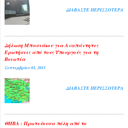
που είχαν προβλεφθεί για το σκοπό
αυτό. Ήταν τιμή για τη Θήβα η παρουσία
ΔΙΑΒΆΣΤΕ ΠΕΡΙΣΣΌΤΕΡΑ
της διαπρεπούς πανεπιστημιακού αλλά
και ευλογία η παρουσία του
Αρχιεπισκόπου Αθηνών και πάσης ...
Δήλωση Μπασιάκου για Αναπάντητες
Ερωτήσεις από τους Υπουργούς για τη
Βοιωτία
Σεπτεμβρίου 03, 2015
ΔΙΑΒΆΣΤΕ ΠΕΡΙΣΣΌΤΕΡΑ
ΘΗΒΑ : Πρωτεύουσα πόλη από το