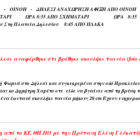
, ΑΧΛΑΔΟΚΑΜΠΟΣ , ΘΡΟΥΜΜΠΕΡΗ , ΚΛΗΜΑΤΕΡΗ , ΚΥΔΩΝΙ
ΡΙ - ΟΙΝΟΗ - ΔΗΛΕΣΙ ΑΝΑΧΩΡΗΣΗ ΑΦΙΞΗ Α
) . 6) Εκ των διαφόρων τόπων που συχνάζουν τα ζώα Ζω
ΑΤΑΡΙ ΩΡΑ 8:35 ΑΠΟ ΣΧΗΜΑΤΑΡΙ ΩΡΑ 8:35 Κα
ηδονοράχη , Αετοκούκουλο ) . 7) Εκ του ...
ου Στη Πλατεία Δηλεσίου 8:45 ΑΠΟ ΠΛΑΚΑ ΩΡΑ
το Τέρμα 9:00 Επιστροφη στην Πλακα και αναχωρηση
.
εσι αναφέρθηκε ότι βρέθηκε σκουλήκι ταινία (foto &
ή Ψωμιά στο Δήλεσι και συγκεκριμένα στην οδό Ηρακλείο
μας κο Δημήτρη Χαρίτο οτι είδε να βγαίνει από τη βρύση τ
ένα ζωντανό σκουλήκι ταινία μήκους 20 cm Έχουν ενημερω
ου δήμου και αναμένεται η έρευνα και ανακοίνωση τους . 
αι με κάθε επιφύλαξη ώστε να είμαστε προσεκτικότεροι μ
. ---------------- Οι αναρτήσεις που γίνονται από το διαδίκτυ
 πάντα με την αναφορά της πηγής , θεωρώ ότι είναι δημό
 από το ΚΕ.ΘΗ.ΠΟ με την Πρύτανη Ελένη Γλύκατζ
παρακαλώ ενημερώστε με για την αφαίρεση τους. Αναρτήσ