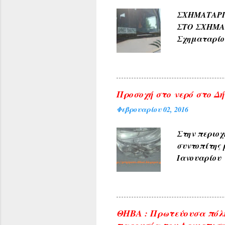
ΑΜΠΕΛΑΚΙΑ 
ΣΧΗΜΑΤΑ
ΜΟΝΟΔΕΝΔΡΙ 
ΣΤΟ ΣΧΗΜ
(Αετοράχη , Α
Σχηματαρί
Γεωργίου σ
10:00 ΑΠΟ..
Προσοχή στο νερό στο Δήλ
Φεβρουαρίου 02, 2016
Στην περιοχ
συντοπίτης 
Ιανουαρίου 
υπηρεσίες τ
ανακοινώνετ
του θέματος 
φωτογραφίες
ΘΗΒΑ : Πρωτεύουσα πόλη
δικαιώματα 