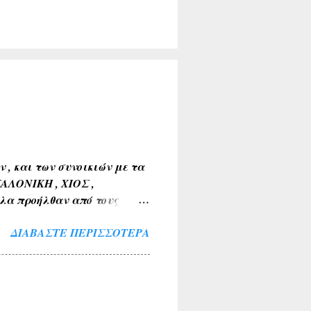
, και των συνοικιών με τα
ΣΑΛΟΝΙΚΗ , ΧΙΟΣ ,
λα προήλθαν από τους
Α , ΤΑΝΑΓΡΑ ). 2) Εκ της
ΔΙΑΒΆΣΤΕ ΠΕΡΙΣΣΌΤΕΡΑ
 ΒΑΘΥΛΑΚΟΣ ) . 3) Από το
Α , ΤΟ ΚΟΚΚΙΝΟ ΛΙΘΑΡΙ ) .
ΜΝΙΑ , ΛΙΜΝΗ , ΠΑΡΑΛΙΜΝΗ ,
ν και των εν γένει φυτών
μια ( ΚΕΡΑΣΟΥΣ ,