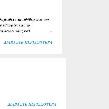
ου τα υπογραφούν. Σχόλια
ομαθείς της Θήβας και της
ν ιστορία και τον
α καλά τους και
ιακής κοινότητας . Την
ΔΙΑΒΆΣΤΕ ΠΕΡΙΣΣΌΤΕΡΑ
λύκαντζη-Αρβελέρ η οποία
πολιτών μας ξεπέρασε κάθε
θουσα του Συνεδριακού
σοι παρέμειναν εκτός
ί για το σκοπό αυτό. Ήταν
αι ευλογία η παρουσία του
ΔΙΑΒΆΣΤΕ ΠΕΡΙΣΣΌΤΕΡΑ