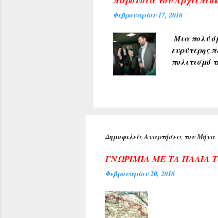
παρουσία του Αρχιεπισκ
από άλλες π
Φεβρουαρίου 17, 2016
που δημοσιε
Μια πολύ όμ
ευρύτερης π
πολιτισμό τ
υποδέχθηκαν
πρύτανη του
ανέπτυξε το
προσδοκία μ
Κέντρου της
αιθούσης ακ
Δημοφιλείς Αναρτήσεις του Μήνα
τιμή για τη
Αρχιεπισκόπ
ΓΝΩΡΙΜΙΑ ΜΕ ΤΑ ΠΑΛΙΑ 
Φεβρουαρίου 20, 2016