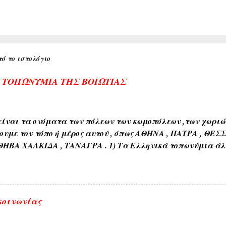
ό το ιστολόγιο
Α ΤΟΠΩΝΥΜΙΑ ΤΗΣ ΒΟΙΩΤΙΑΣ
ίναι τα ονόματα των πόλεων των κωμοπόλεων ,των χωριών 
ουμε τον τόπο ή μέρος αυτού , όπως ΑΘΗΝΑ , ΠΑΤΡΑ , ΘΕΣ
ΘΗΒΑ ΧΑΛΚΙΔΑ , ΤΑΝΑΓΡΑ . 1) Τα Ελληνικά τοπωνύμια άλ
όνους όπως ( ΑΘΗΝΑ , ΣΠΑΡΤΗ , ΘΗΒΑ , ΚΟΡΙΝΘΟΣ , ΧΑΛΚΙΔ
διαπλάσεως του εδάφους όπως ( ΚΑΜΠΟΣ , ΜΑΚΡΥΚΑΜΠΟΣ ,
εδάφους όπως ( ΑΣΠΡΟΒΑΛΤΟΣ , ΑΣΠΡΟΠΟΤΑΜΟΣ , ΚΟΚΚΙΝΙ
ιαφόρων τύπων ευρισκομένων ή ρεόντων υδάτων όπως ( ΛΙ
κοινωνίας
 ΓΛΥΚΟΒΡΥΣΗ , ΚΡΥΑ ΒΡΥΣΗ ). 5) Εκ των φυομένων δένδρω
αυτών όπως δενδρώνυμα , φυτώνυμα , καρπώνυμα τοπωνύ