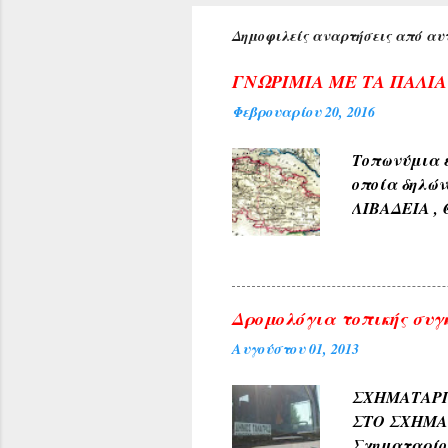
Δημοφιλείς αναρτήσεις από αυτ
ΓΝΩΡΙΜΙΑ ΜΕ ΤΑ ΠΑΛΙ
Φεβρουαρίου 20, 2016
Τοπωνύμια ε
οποία δηλών
ΛΙΒΑΔΕΙΑ , 
αρχαίους χρ
φύσεως και 
χρώμα του 
4) Εκ των δ
Δρομολόγια τοπικής συγ
ΓΛΥΚΟΝΕΡΙ ,
Αυγούστου 01, 2013
και καρπών 
ΑΜΠΕΛΑΚΙΑ 
ΣΧΗΜΑΤΑ
ΜΟΝΟΔΕΝΔΡΙ 
ΣΤΟ ΣΧΗΜ
(Αετοράχη , Α
Σχηματαρί