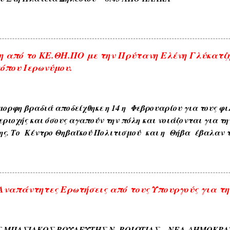
το Τέρμα 9:00 Επιστροφη στην Πλακα και αναχωρηση
.
 από το ΚΕ.ΘΗ.ΠΟ με την Πρύτανη Ελένη Γλύκατζ
όπου Ιερωνύμου.
ορφη βραδιά αποδείχθηκε η 14 η Φεβρουαρίου για τους φιλ
εριοχής και όσους αγαπούν την πόλη και νοιάζονται για τη
ης. Το Κέντρο Θηβαϊκού Πολιτισμού και η Θήβα έβαλαν τ
 μια σπουδαία προσωπικότητα της παγκόσμιας πανεπιστημ
 Πανεπιστημίου της Ευρώπης, Βυζαντινολόγο κα Ελένη Γ
 θέμα: ΘΗΒΑ–Πρωτεύουσα πόλη . Η ανταπόκριση των συμ
ιας και εκτός των ορθίων που γέμισαν ασφυκτικά την αί
ναπάντητες Ερωτήσεις από τους Υπουργούς για τη
 Δημοτικής Κοινωφελούς Επιχείρησης πλέον των 200 ήταν ό
ούγοντας την ομιλήτρια από τα ηχεία που είχαν προβλεφθε
 Θήβα η παρουσία της διαπρεπούς πανεπιστημιακού αλλά κ
ΜΠΑΣΙΑΚΟΣ ΒΟΥΛΕΥΤΗΣ Ν. ΒΟΙΩΤΙΑΣ – ΝΕΑ ΔΗΜΟΚΡΑΤΙΑ Α