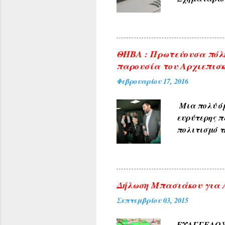
Γεωργίου σ
10:00 ΑΠΟ..
ΘΗΒΑ : Πρωτεύουσα πόλη
παρουσία του Αρχιεπισκ
Φεβρουαρίου 17, 2016
Μια πολύ όμ
ευρύτερης π
πολιτισμό τ
υποδέχθηκαν
πρύτανη του
ανέπτυξε το
προσδοκία μ
Δήλωση Μπασιάκου για Α
Κέντρου της
Σεπτεμβρίου 03, 2015
αιθούσης ακ
τιμή για τη
ΕΥΑΓΓΕΛΟΣ 