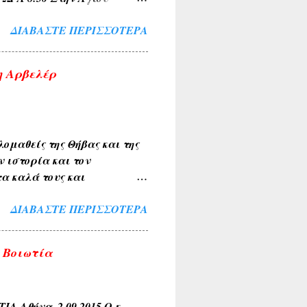
 για Σχηματαρι στις
ΔΙΑΒΆΣΤΕ ΠΕΡΙΣΣΌΤΕΡΑ
η Αρβελέρ
ομαθείς της Θήβας και της
ν ιστορία και τον
α καλά τους και
ιακής κοινότητας . Την
ΔΙΑΒΆΣΤΕ ΠΕΡΙΣΣΌΤΕΡΑ
λύκαντζη-Αρβελέρ η οποία
πολιτών μας ξεπέρασε κάθε
θουσα του Συνεδριακού
 Βοιωτία
σοι παρέμειναν εκτός
ί για το σκοπό αυτό. Ήταν
αι ευλογία η παρουσία του
θήνα, 2.09.2015 Ο κ.