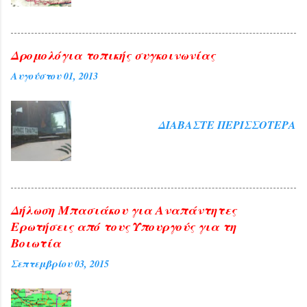
εκτός των ορθίων που
γέμισαν ασφυκτικά την αίθουσα του
Συνεδριακού Κέντρου της Δημοτικής
Κοινωφελούς Επιχείρησης πλέον των 200
Δρομολόγια τοπικής συγκοινωνίας
ήταν όσοι παρέμειναν εκτός αιθούσης
Αυγούστου 01, 2013
ακούγοντας την ομιλήτρια από τα ηχεία
που είχαν προβλεφθεί για το σκοπό
αυτό. Ήταν τιμή για τη Θήβα η παρουσία
ΔΙΑΒΆΣΤΕ ΠΕΡΙΣΣΌΤΕΡΑ
της διαπρεπούς πανεπιστημιακού αλλά
και ευλογία η παρουσία του
Αρχιεπισκόπου Αθηνών και πάσης ...
Δήλωση Μπασιάκου για Αναπάντητες
Ερωτήσεις από τους Υπουργούς για τη
Βοιωτία
Σεπτεμβρίου 03, 2015