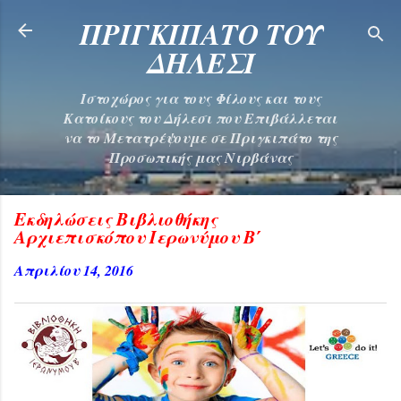
Μετάβαση στο κύριο περιεχόμενο
ΠΡΙΓΚΙΠΑΤΟ ΤΟΥ
ΔΗΛΕΣΙ
Ιστοχώρος για τους Φίλους και τους
Κατοίκους του Δήλεσι που Επιβάλλεται
να το Μετατρέψουμε σε Πριγκιπάτο της
Προσωπικής μας Νιρβάνας
Eκδηλώσεις Βιβλιοθήκης
Αρχιεπισκόπου Ιερωνύμου Β΄
Απριλίου 14, 2016