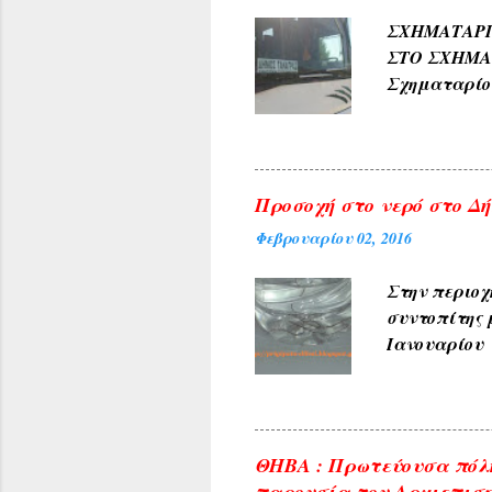
ΑΜΠΕΛΑΚΙΑ 
ΣΧΗΜΑΤΑ
ΜΟΝΟΔΕΝΔΡΙ 
ΣΤΟ ΣΧΗΜ
(Αετοράχη , Α
Σχηματαρί
Γεωργίου σ
10:00 ΑΠΟ..
Προσοχή στο νερό στο Δήλ
Φεβρουαρίου 02, 2016
Στην περιοχ
συντοπίτης 
Ιανουαρίου 
υπηρεσίες τ
ανακοινώνετ
του θέματος 
φωτογραφίες
ΘΗΒΑ : Πρωτεύουσα πόλη
δικαιώματα 
παρουσία του Αρχιεπισκ