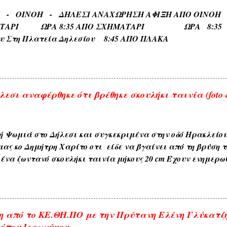
, ΑΧΛΑΔΟΚΑΜΠΟΣ , ΘΡΟΥΜΜΠΕΡΗ , ΚΛΗΜΑΤΕΡΗ , ΚΥΔΩΝΙ
ΡΙ - ΟΙΝΟΗ - ΔΗΛΕΣΙ ΑΝΑΧΩΡΗΣΗ ΑΦΙΞΗ Α
) . 6) Εκ των διαφόρων τόπων που συχνάζουν τα ζώα Ζω
ΑΤΑΡΙ ΩΡΑ 8:35 ΑΠΟ ΣΧΗΜΑΤΑΡΙ ΩΡΑ 8:35 Κα
ηδονοράχη , Αετοκούκουλο ) . 7) Εκ του ...
ου Στη Πλατεία Δηλεσίου 8:45 ΑΠΟ ΠΛΑΚΑ ΩΡΑ
το Τέρμα 9:00 Επιστροφη στην Πλακα και αναχωρηση
.
εσι αναφέρθηκε ότι βρέθηκε σκουλήκι ταινία (foto &
ή Ψωμιά στο Δήλεσι και συγκεκριμένα στην οδό Ηρακλείο
μας κο Δημήτρη Χαρίτο οτι είδε να βγαίνει από τη βρύση τ
ένα ζωντανό σκουλήκι ταινία μήκους 20 cm Έχουν ενημερω
ου δήμου και αναμένεται η έρευνα και ανακοίνωση τους . 
αι με κάθε επιφύλαξη ώστε να είμαστε προσεκτικότεροι μ
. ---------------- Οι αναρτήσεις που γίνονται από το διαδίκτυ
 πάντα με την αναφορά της πηγής , θεωρώ ότι είναι δημό
 από το ΚΕ.ΘΗ.ΠΟ με την Πρύτανη Ελένη Γλύκατζ
παρακαλώ ενημερώστε με για την αφαίρεση τους. Αναρτήσ
όπου Ιερωνύμου.