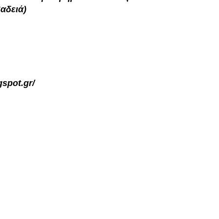
βαδειά)
gspot.gr/