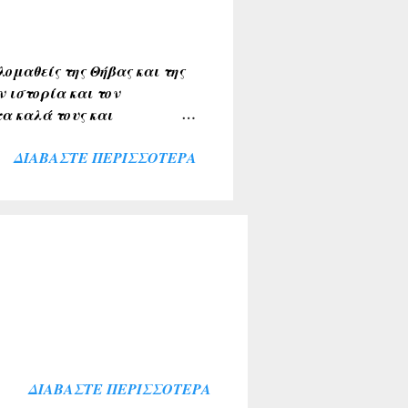
ου τα υπογραφούν. Σχόλια
ομαθείς της Θήβας και της
ν ιστορία και τον
α καλά τους και
ιακής κοινότητας . Την
ΔΙΑΒΆΣΤΕ ΠΕΡΙΣΣΌΤΕΡΑ
λύκαντζη-Αρβελέρ η οποία
πολιτών μας ξεπέρασε κάθε
θουσα του Συνεδριακού
σοι παρέμειναν εκτός
ί για το σκοπό αυτό. Ήταν
αι ευλογία η παρουσία του
ΔΙΑΒΆΣΤΕ ΠΕΡΙΣΣΌΤΕΡΑ