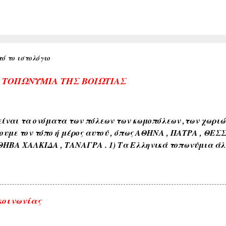
ό το ιστολόγιο
Α ΤΟΠΩΝΥΜΙΑ ΤΗΣ ΒΟΙΩΤΙΑΣ
ίναι τα ονόματα των πόλεων των κωμοπόλεων ,των χωριών 
ουμε τον τόπο ή μέρος αυτού , όπως ΑΘΗΝΑ , ΠΑΤΡΑ , ΘΕΣ
ΘΗΒΑ ΧΑΛΚΙΔΑ , ΤΑΝΑΓΡΑ . 1) Τα Ελληνικά τοπωνύμια άλ
όνους όπως ( ΑΘΗΝΑ , ΣΠΑΡΤΗ , ΘΗΒΑ , ΚΟΡΙΝΘΟΣ , ΧΑΛΚΙΔ
διαπλάσεως του εδάφους όπως ( ΚΑΜΠΟΣ , ΜΑΚΡΥΚΑΜΠΟΣ ,
εδάφους όπως ( ΑΣΠΡΟΒΑΛΤΟΣ , ΑΣΠΡΟΠΟΤΑΜΟΣ , ΚΟΚΚΙΝΙ
ιαφόρων τύπων ευρισκομένων ή ρεόντων υδάτων όπως ( ΛΙ
κοινωνίας
 ΓΛΥΚΟΒΡΥΣΗ , ΚΡΥΑ ΒΡΥΣΗ ). 5) Εκ των φυομένων δένδρω
αυτών όπως δενδρώνυμα , φυτώνυμα , καρπώνυμα τοπωνύ