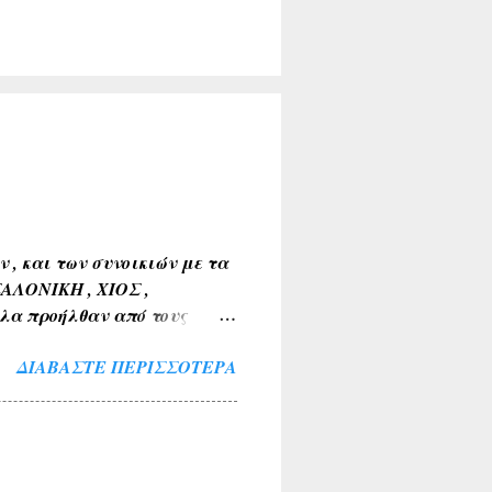
, και των συνοικιών με τα
ΣΑΛΟΝΙΚΗ , ΧΙΟΣ ,
λα προήλθαν από τους
Α , ΤΑΝΑΓΡΑ ). 2) Εκ της
ΔΙΑΒΆΣΤΕ ΠΕΡΙΣΣΌΤΕΡΑ
 ΒΑΘΥΛΑΚΟΣ ) . 3) Από το
Α , ΤΟ ΚΟΚΚΙΝΟ ΛΙΘΑΡΙ ) .
ΜΝΙΑ , ΛΙΜΝΗ , ΠΑΡΑΛΙΜΝΗ ,
ν και των εν γένει φυτών
μια ( ΚΕΡΑΣΟΥΣ ,