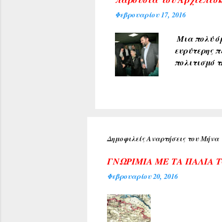
από άλλες π
Φεβρουαρίου 17, 2016
που δημοσιε
Μια πολύ όμ
ευρύτερης π
πολιτισμό τ
υποδέχθηκαν
πρύτανη του
ανέπτυξε το
προσδοκία μ
Κέντρου της
αιθούσης ακ
Δημοφιλείς Αναρτήσεις του Μήνα
τιμή για τη
Αρχιεπισκόπ
ΓΝΩΡΙΜΙΑ ΜΕ ΤΑ ΠΑΛΙΑ 
Φεβρουαρίου 20, 2016