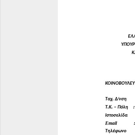
ΕΛ
ΥΠΟΥΡ
Κ
---
ΤΜ
ΚΟΙΝΟΒΟΥΛΕΥ
--
.
/
Ταχ
Δ
νση
.
.
:
Τ
Κ
–
Πόλη
Ιστοσελίδα
Email
: 2
Τηλέφωνο