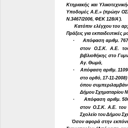
Κτηριακής και Υλικοτεχνική
Υποδομές Α.Ε.» (πρώην ΟΣΚ
Ν.3467/2006, ΦΕΚ 128/Α’).
Κατόπιν ελέγχου του αρχ
Πράξεις για εκπαιδευτικές 
·
Απόφαση αριθμ. 767
στον Ο.Σ.Κ. Α.Ε. τ
βιβλιοθήκης στο Γυμν
Αγ. Θωμά,
·
Απόφαση αριθμ. 1109
στο ορθό, 17-11-2008)
όπου συμπεριλαμβάνον
Δήμου Σχηματαρίου Ν.
·
Απόφαση αριθμ. 506
στον Ο.Σ.Κ. Α.Ε. το
Σχολείο του Δήμου Σχ
Όσον αφορά στην εκπόνησ