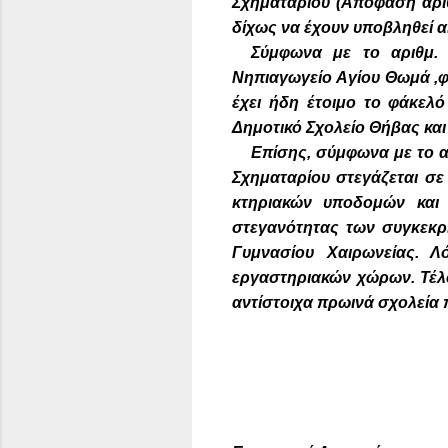
Σχηματαρίου (Απόφαση αριθμ
δίχως να έχουν υποβληθεί α
Σύμφωνα με το αριθμ. 
Νηπιαγωγείο Αγίου Θωμά ,φέ
έχει ήδη έτοιμο το φάκελό
Δημοτικό Σχολείο Θήβας και 
Επίσης, σύμφωνα με το α
Σχηματαρίου στεγάζεται σε
κτηριακών υποδομών και 
στεγανότητας των συγκεκρ
Γυμνασίου Χαιρωνείας. Λ
εργαστηριακών χώρων. Τέλο
αντίστοιχα πρωινά σχολεία 
Ο ΥΠ