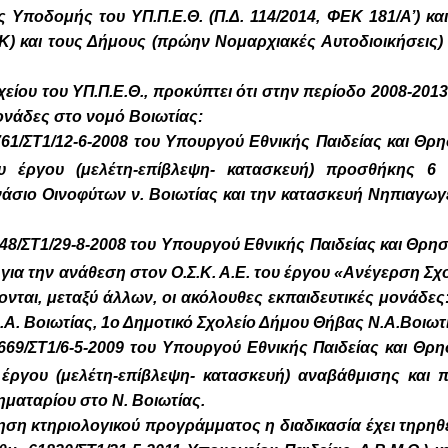
ς Υποδομής του ΥΠ.Π.Ε.Θ. (Π.Δ. 114/2014, ΦΕΚ 181/Α’) και
) και τους Δήμους (πρώην Νομαρχιακές Αυτοδιοικήσεις) 
είου του ΥΠ.Π.Ε.Θ., προκύπτει ότι στην περίοδο 2008-2013
μονάδες στο νομό Βοιωτίας:
61/ΣΤ1/12-6-2008 του Υπουργού Εθνικής Παιδείας και Θρ
ου έργου (μελέτη-επίβλεψη- κατασκευή) προσθήκης 6 
άσιο Οινοφύτων ν. Βοιωτίας και την κατασκευή Νηπιαγωγε
48/ΣΤ1/29-8-2008 του Υπουργού Εθνικής Παιδείας και Θρ
 για την ανάθεση στον Ο.Σ.Κ. Α.Ε. του έργου «Ανέγερση Σχ
ται, μεταξύ άλλων, οι ακόλουθες εκπαιδευτικές μονάδες:
Α. Βοιωτίας, 1ο Δημοτικό Σχολείο Δήμου Θήβας Ν.Α.Βοιωτ
69/ΣΤ1/6-5-2009 του Υπουργού Εθνικής Παιδείας και Θρ
υ έργου (μελέτη-επίβλεψη- κατασκευή) αναβάθμισης και
ηματαρίου στο Ν. Βοιωτίας.
η κτηριολογικού προγράμματος η διαδικασία έχει τηρηθεί