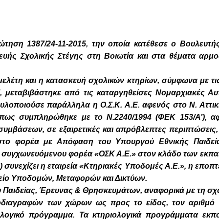
ηση 1387/24-11-2015, την οποία κατέθεσε ο Βουλευτή
ευής Σχολικής Στέγης στη Βοιωτία και στα θέματα αρμ
ελέτη και η κατασκευή σχολικών κτηρίων, σύμφωνα με τις 
’, μεταβιβάστηκε από τις καταργηθείσες Νομαρχιακές Αυ
λοποιούσε παράλληλα η Ο.Σ.Κ. Α.Ε. αφενός στο Ν. Αττικ
όπως συμπληρώθηκε με το Ν.2240/1994 (ΦΕΚ 153/Α’), α
μβάσεων, σε εξαιρετικές και απρόβλεπτες περιπτώσεις, 
στο φορέα με Απόφαση του Υπουργού Εθνικής Παιδεί
συγχωνευόμενου φορέα «ΟΣΚ Α.Ε.» στον κλάδο των εκπα
) συνεχίζει η εταιρεία «Κτηριακές Υποδομές Α.Ε.», η εποπτε
ίο Υποδομών, Μεταφορών και Δικτύων.
Παιδείας, Έρευνας & Θρησκευμάτων, αναφορικά με τη σχολι
διαγραφών των χώρων ως προς το είδος, τον αριθμό 
λογικό πρόγραμμα. Τα κτηριολογικά προγράμματα εκπ