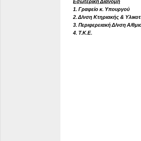
Εσωτερική Διανομή
1.
Γραφείο κ. Υπουργού
2
. Δ/νση Κτηριακής & Υλικ
3.
Περιφερειακή Δ/νση Α/θμι
4.
Τ.Κ.Ε.