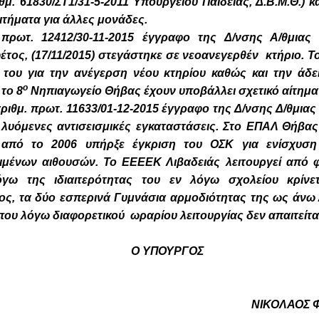
. 61830/ΣΤ1/31-5-2011 Υπουργείου Παιδείας, Δ.Β.Μ.Θ.) κα
ιτήματα για άλλες μονάδες.
πρωτ. 12412/30-11-2015 έγγραφο της Δ/νσης Α/θμιας 
τος, (17/11/2015) στεγάστηκε σε νεοανεγερθέν κτήριο. Τ
 του για την ανέγερση νέου κτηρίου καθώς και την άδει
ο
το 8
Νηπιαγωγείο Θήβας έχουν υποβάλλει σχετικό αίτημα 
ριθμ. πρωτ. 11633/01-12-2015 έγγραφο της Δ/νσης Δ/θμια
 λυόμενες αντισεισμικές εγκαταστάσεις. Στο ΕΠΑΛ Θήβας
από το 2006 υπήρξε έγκριση του ΟΣΚ για ενίσχυση 
ιμένων αιθουσών. Το ΕΕΕΕΚ Λιβαδειάς λειτουργεί από φ
όγω της ιδιαιτερότητας του εν λόγω σχολείου κρίνε
ς, τα δύο εσπερινά Γυμνάσια αρμοδιότητας της ως άνω 
που λόγω διαφορετικού ωραρίου λειτουργίας δεν απαιτείτ
ΟΥΡΓΟΣ
ΝΙΚΟΛΑΟΣ ΦΙΛ