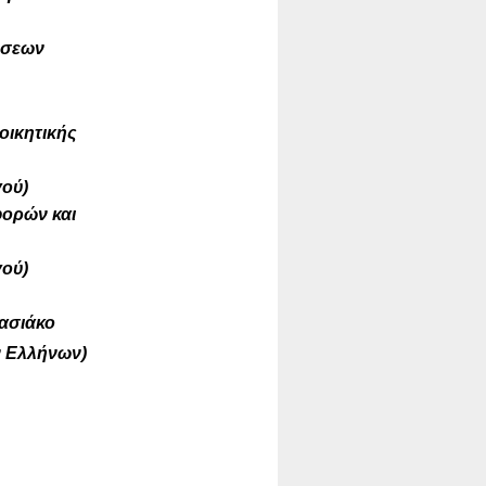
ήσεων
οικητικής
γού)
ορών και
γού)
Μπασιάκο
 Ελλήνων)