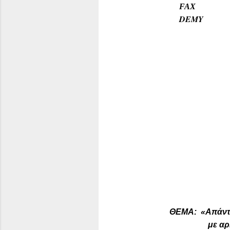
FAX
: 21
DEMY
ΘΕΜΑ:
«Απάντ
με αριθμό