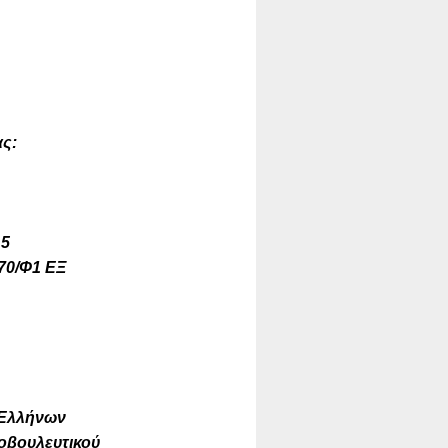
ς:
5
0/Φ1 ΕΞ
 Ελλήνων
οβουλευτικού