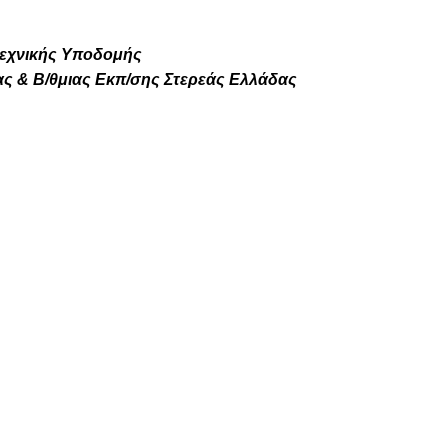
οτεχνικής Υποδομής
ας & Β/θμιας Εκπ/σης Στερεάς Ελλάδας