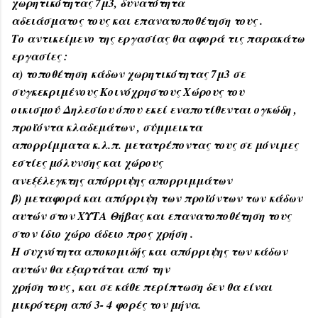
χωρητικότητας 7μ3, δυνατότητα
αδειάσματος τους και επανατοποθέτηση τους .
Το αντικείμενο της εργασίας θα αφορά τις παρακάτω
εργασίες :
α) τοποθέτηση
κάδων χωρητικότητας 7μ3 σε
συγκεκριμένους Κοινόχρηστους Χώρους του
οικισμού
Δηλεσίου όπου εκεί εναποτίθενται ογκώδη ,
προϊόντα κλαδεμάτων , σύμμεικτα
απορρίμματα κ.λ.π. μετατρέποντας τους σε μόνιμες
εστίες μόλυνσης και χώρους
ανεξέλεγκτης απόρριψης απορριμμάτων
β) μεταφορά και απόρριψη των προϊόντων των
κάδων
αυτών στον ΧΥΤΑ Θήβας και επανατοποθέτηση τους
στον ίδιο χώρο άδειο προς
χρήση .
Η συχνότητα αποκομιδής και απόρριψης των κάδων
αυτών θα εξαρτάται από την
χρήση τους , και σε κάθε περίπτωση δεν θα είναι
μικρότερη από 3- 4 φορές τον μήνα.