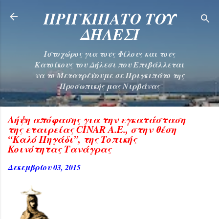
Μετάβαση στο κύριο περιεχόμενο
ΠΡΙΓΚΙΠΑΤΟ ΤΟΥ
ΔΗΛΕΣΙ
Ιστοχώρος για τους Φίλους και τους
Κατοίκους του Δήλεσι που Επιβάλλεται
να το Μετατρέψουμε σε Πριγκιπάτο της
Προσωπικής μας Νιρβάνας
Λήψη απόφασης για την εγκατάσταση
της εταιρείας CINAR A.E., στην θέση
“Καλό Πηγάδι”, της Τοπικής
Κοινότητας Τανάγρας
Δεκεμβρίου 03, 2015