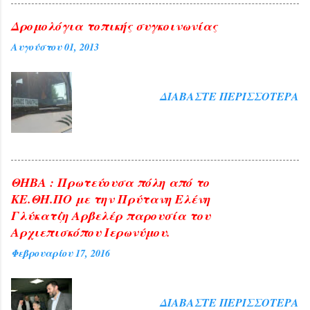
της Κυβέρνησης για την αντιμετώπιση
καίριων ζητημάτων, για τα οποία έφερε
Δρομολόγια τοπικής συγκοινωνίας
την κύρια ευθύνη. Η έλλειψη
Αυγούστου 01, 2013
διαμόρφωσης για μεγάλο χρονικό
διάστημα της αναγκαίας Κυβερνητικής
πολιτικής, αλλά και η άρνησή της να
ΔΙΑΒΆΣΤΕ ΠΕΡΙΣΣΌΤΕΡΑ
γνωστοποιήσει τεκμηριωμένα τις ...
ΘΗΒΑ : Πρωτεύουσα πόλη από το
ΚΕ.ΘΗ.ΠΟ με την Πρύτανη Ελένη
Γλύκατζη Αρβελέρ παρουσία του
Αρχιεπισκόπου Ιερωνύμου.
Φεβρουαρίου 17, 2016
ΔΙΑΒΆΣΤΕ ΠΕΡΙΣΣΌΤΕΡΑ