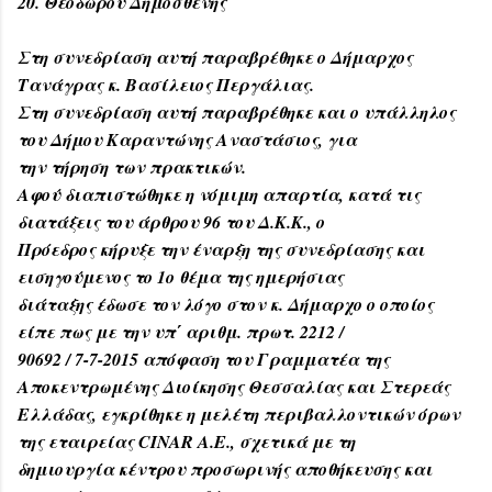
20. Θεοδώρου Δημοσθένης
Στη συνεδρίαση αυτή παραβρέθηκε ο Δήμαρχος
Τανάγρας κ. Βασίλειος Περγάλιας.
Στη συνεδρίαση αυτή παραβρέθηκε και ο υπάλληλος
του Δήμου Καραντώνης Αναστάσιος, για
την τήρηση των πρακτικών.
Αφού διαπιστώθηκε η νόμιμη απαρτία, κατά τις
διατάξεις του άρθρου 96 του Δ.Κ.Κ., ο
Πρόεδρος κήρυξε την έναρξη της συνεδρίασης και
εισηγούμενος το 1ο θέμα της ημερήσιας
διάταξης έδωσε τον λόγο στον κ. Δήμαρχο ο οποίος
είπε πως με την υπ΄ αριθμ. πρωτ. 2212 /
90692 / 7-7-2015 απόφαση του Γραμματέα της
Αποκεντρωμένης Διοίκησης Θεσσαλίας και Στερεάς
Ελλάδας, εγκρίθηκε η μελέτη περιβαλλοντικών όρων
της εταιρείας CINAR A.E., σχετικά με τη
δημιουργία κέντρου προσωρινής αποθήκευσης και