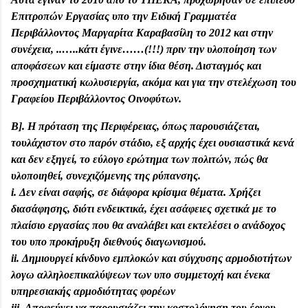
Επιτροπών Εργασίας υπο την Ειδική Γραμματέα
Περιβάλλοντος Μαργαρίτα Καραβασίλη το 2012 και στην
συνέχεια, ..…..κάτι έγινε……(!!!) πριν την υλοποίηση των
αποφάσεων και είμαστε στην ίδια θέση. Δισταγμός και
προσχηματική κωλυσιεργία, ακόμα και για την στελέχωση του
Γραφείου Περιβάλλοντος Οινοφύτων.
Β]. Η πρόταση της Περιφέρειας, όπως παρουσιάζεται,
τουλάχιστον στο παρόν στάδιο, εξ αρχής έχει ουσιαστικά κενά
και δεν εξηγεί, το εύλογο ερώτημα των πολιτών, πώς θα
υλοποιηθεί, συνεχιζόμενης της ρύπανσης.
i. Δεν είναι σαφής, σε διάφορα κρίσιμα θέματα. Χρήζει
διασάφησης, διότι ενδεικτικά, έχει ασάφειες σχετικά με το
πλαίσιο εργασίας που θα αναλάβει και εκτελέσει ο ανάδοχος
του υπο προκήρυξη διεθνούς διαγωνισμού.
ii. Δημιουργεί κίνδυνο εμπλοκών και σύγχυσης αρμοδιοτήτων
λογω αλληλοεπικαλύψεων των υπο συμμετοχή και ένεκα
υπηρεσιακής αρμοδιότητας φορέων
iii. Αποφεύγει να παρουσιάζει την κοστολόγηση του έργου.