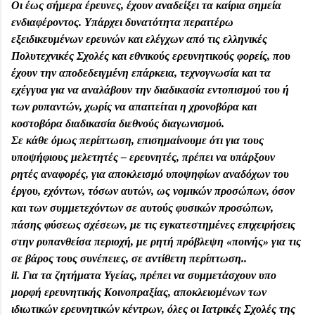
Οι έως σήμερα έρευνες, έχουν αναδείξει τα καίρια σημεία
ενδιαφέροντος. Υπάρχει δυνατότητα περαιτέρω
εξειδικευμένων ερευνών και ελέγχων από τις ελληνικές
Πολυτεχνικές Σχολές και εθνικούς ερευνητικούς φορείς, που
έχουν την αποδεδειγμένη επάρκεια, τεχνογνωσία και τα
εχέγγυα για να αναλάβουν την διαδικασία εντοπισμού του ή
των ρυπαντών, χωρίς να απαιτείται η χρονοβόρα και
κοστοβόρα διαδικασία διεθνούς διαγωνισμού.
Σε κάθε όμως περίπτωση, επισημαίνουμε ότι για τους
υποψήφιους μελετητές – ερευνητές, πρέπει να υπάρξουν
ρητές αναφορές, για αποκλεισμό υποψηφίων αναδόχων του
έργου, εχόντων, τόσων αυτών, ως νομικών προσώπων, όσον
και των συμμετεχόντων σε αυτούς φυσικών προσώπων,
πάσης φύσεως σχέσεων, με τις εγκατεστημένες επιχειρήσεις
στην ρυπανθείσα περιοχή, με ρητή πρόβλεψη «ποινής» για τις
σε βάρος τους συνέπειες, σε αντίθετη περίπτωση..
ii. Για τα ζητήματα Υγείας, πρέπει να συμμετάσχουν υπο
μορφή ερευνητικής Κοινοπραξίας, αποκλειομένων των
ιδιωτικών ερευνητικών κέντρων, όλες οι Ιατρικές Σχολές της