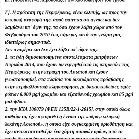
Γ]. Η πρόταση της Περιφέρειας, είναι ελλιπής, ως προς την
ιστορική αναφορά της, αφού φαίνεται ότι αγνοεί και δεν
λαμβάνει υπ΄ όψιν της, τα όσα έχουν λάβει χώρα από τον
Φεβρουάριο του 2010 έως σήμερα, κατά την γνώμη μας
ιδιαιτέρως σημαντικά.
Δεν αναφέρει και δεν έχει λάβει υπ΄ όψιν της:
1. τα ήδη δημοσιοποιημένα αποτελέσματα μετρήσεων
Απριλίου 2014, που έχουν διενεργηθεί από τις υπηρεσίες της
Περιφέρειας, στην περιοχή του Ασωπού και έχουν
γνωστοποιηθεί, στα πλαίσια του δικαιώματος πρόσβασης
στην περιβαλλοντική πληροφόρηση, με διαπιστωθείσες τιμές
ρύπων 8.000 μg/l χρωμίου και εξασθενούς χρωμίου και 85 μg/l
μολύβδου.
2. την ΚΥΑ 100079 [ΦΕΚ 135Β/22-1-2015], στην οποία όλως
αυθαίρετα, έχει αφαιρεθεί η έννοια της «υδρογεωλογική
λεκάνης Ασωπού», η οποία είχε συγκεκριμένη οριοθέτηση και
έχει αντικατασταθεί με ένα χάρτη ασαφών ορίων, από το
οποίο δεν συνάγεται συμπέρασμα για το ποιές βιομηχανίες