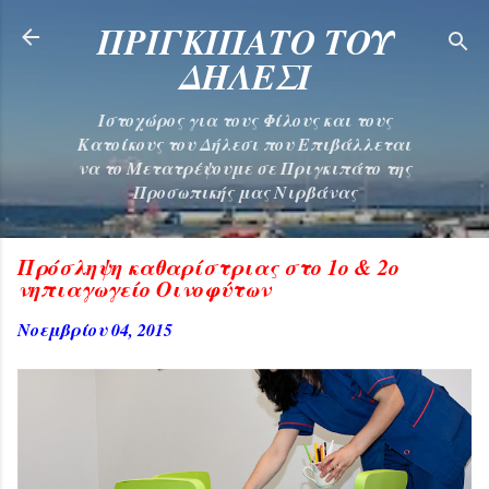
Μετάβαση στο κύριο περιεχόμενο
ΠΡΙΓΚΙΠΑΤΟ ΤΟΥ
ΔΗΛΕΣΙ
Ιστοχώρος για τους Φίλους και τους
Κατοίκους του Δήλεσι που Επιβάλλεται
να το Μετατρέψουμε σε Πριγκιπάτο της
Προσωπικής μας Νιρβάνας
Πρόσληψη καθαρίστριας στο 1ο & 2ο
νηπιαγωγείο Οινοφύτων
Νοεμβρίου 04, 2015