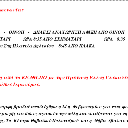
ιαφόρων τύπων ευρισκομένων ή ρεόντων υδάτων όπως ( ΛΙ
κοινωνίας
 ΓΛΥΚΟΒΡΥΣΗ , ΚΡΥΑ ΒΡΥΣΗ ). 5) Εκ των φυομένων δένδρω
αυτών όπως δενδρώνυμα , φυτώνυμα , καρπώνυμα τοπωνύ
, ΑΧΛΑΔΟΚΑΜΠΟΣ , ΘΡΟΥΜΜΠΕΡΗ , ΚΛΗΜΑΤΕΡΗ , ΚΥΔΩΝΙ
ΡΙ - ΟΙΝΟΗ - ΔΗΛΕΣΙ ΑΝΑΧΩΡΗΣΗ ΑΦΙΞΗ Α
) . 6) Εκ των διαφόρων τόπων που συχνάζουν τα ζώα Ζω
ΑΤΑΡΙ ΩΡΑ 8:35 ΑΠΟ ΣΧΗΜΑΤΑΡΙ ΩΡΑ 8:35 Κα
ηδονοράχη , Αετοκούκουλο ) . 7) Εκ του ...
ου Στη Πλατεία Δηλεσίου 8:45 ΑΠΟ ΠΛΑΚΑ ΩΡΑ
το Τέρμα 9:00 Επιστροφη στην Πλακα και αναχωρηση
.
 από το ΚΕ.ΘΗ.ΠΟ με την Πρύτανη Ελένη Γλύκατζ
όπου Ιερωνύμου.
ορφη βραδιά αποδείχθηκε η 14 η Φεβρουαρίου για τους φιλ
εριοχής και όσους αγαπούν την πόλη και νοιάζονται για τη
ης. Το Κέντρο Θηβαϊκού Πολιτισμού και η Θήβα έβαλαν τ
 μια σπουδαία προσωπικότητα της παγκόσμιας πανεπιστημ