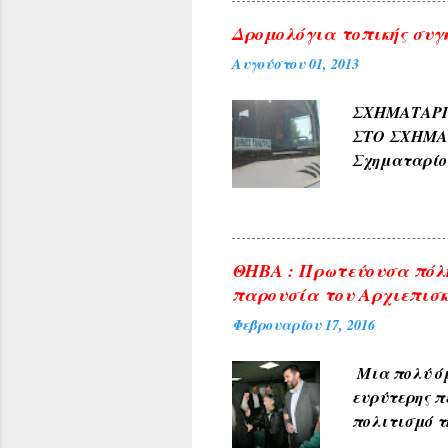
4) Εκ των δ
Δρομολόγια τοπικής συγ
ΓΛΥΚΟΝΕΡΙ ,
Αυγούστου 01, 2013
και καρπών 
ΑΜΠΕΛΑΚΙΑ 
ΣΧΗΜΑΤΑ
ΜΟΝΟΔΕΝΔΡΙ 
ΣΤΟ ΣΧΗΜ
(Αετοράχη , Α
Σχηματαρί
Γεωργίου σ
10:00 ΑΠΟ..
ΘΗΒΑ : Πρωτεύουσα πόλη
παρουσία του Αρχιεπισκ
Φεβρουαρίου 17, 2016
Μια πολύ όμ
ευρύτερης π
πολιτισμό τ
υποδέχθηκαν