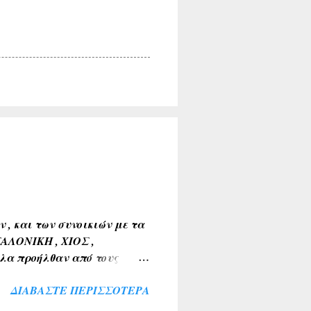
, και των συνοικιών με τα
ΣΑΛΟΝΙΚΗ , ΧΙΟΣ ,
λα προήλθαν από τους
Α , ΤΑΝΑΓΡΑ ). 2) Εκ της
ΔΙΑΒΆΣΤΕ ΠΕΡΙΣΣΌΤΕΡΑ
 ΒΑΘΥΛΑΚΟΣ ) . 3) Από το
Α , ΤΟ ΚΟΚΚΙΝΟ ΛΙΘΑΡΙ ) .