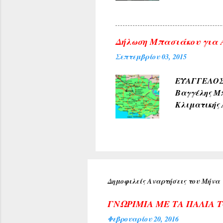
πρύτανη του
ανέπτυξε το
προσδοκία μ
Δήλωση Μπασιάκου για Α
Κέντρου της
Σεπτεμβρίου 03, 2015
αιθούσης ακ
τιμή για τη
ΕΥΑΓΓΕΛΟΣ 
Αρχιεπισκόπ
Βαγγέλης Μπ
Κλιματικής 
180 ερωτήσε
του, οι οπο
Όπως δήλωσ
μέσω της Κο
έλλειψη υπε
αντιμετώπισ
Δημοφιλείς Αναρτήσεις του Μήνα
για μεγάλο 
γνωστοποιήσ
ΓΝΩΡΙΜΙΑ ΜΕ ΤΑ ΠΑΛΙΑ 
Φεβρουαρίου 20, 2016