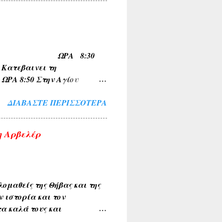
ΜΝΙΑ , ΛΙΜΝΗ , ΠΑΡΑΛΙΜΝΗ ,
ν και των εν γένει φυτών
μια ( ΚΕΡΑΣΟΥΣ ,
Α , ΚΥΠΑΡΙΣΣΙ ,
ΠΟ ΟΙΝΟΗ ΩΡΑ 8:30
ώνυμα τοπωνύμια όπως
τεβαινει τη
 8:50 Στην Αγίου
 για Σχηματαρι στις
ΔΙΑΒΆΣΤΕ ΠΕΡΙΣΣΌΤΕΡΑ
η Αρβελέρ
ομαθείς της Θήβας και της
ν ιστορία και τον
α καλά τους και
ιακής κοινότητας . Την