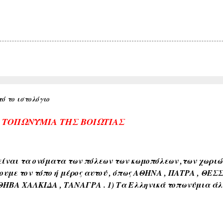
ό το ιστολόγιο
Α ΤΟΠΩΝΥΜΙΑ ΤΗΣ ΒΟΙΩΤΙΑΣ
ίναι τα ονόματα των πόλεων των κωμοπόλεων ,των χωριών 
ουμε τον τόπο ή μέρος αυτού , όπως ΑΘΗΝΑ , ΠΑΤΡΑ , ΘΕΣ
ΘΗΒΑ ΧΑΛΚΙΔΑ , ΤΑΝΑΓΡΑ . 1) Τα Ελληνικά τοπωνύμια άλ
όνους όπως ( ΑΘΗΝΑ , ΣΠΑΡΤΗ , ΘΗΒΑ , ΚΟΡΙΝΘΟΣ , ΧΑΛΚΙΔ
διαπλάσεως του εδάφους όπως ( ΚΑΜΠΟΣ , ΜΑΚΡΥΚΑΜΠΟΣ ,
εδάφους όπως ( ΑΣΠΡΟΒΑΛΤΟΣ , ΑΣΠΡΟΠΟΤΑΜΟΣ , ΚΟΚΚΙΝΙ