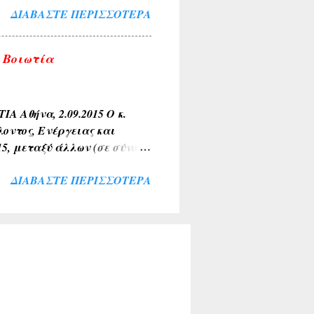
ΔΙΑΒΆΣΤΕ ΠΕΡΙΣΣΌΤΕΡΑ
λύκαντζη-Αρβελέρ η οποία
πολιτών μας ξεπέρασε κάθε
θουσα του Συνεδριακού
 Βοιωτία
σοι παρέμειναν εκτός
ί για το σκοπό αυτό. Ήταν
αι ευλογία η παρουσία του
θήνα, 2.09.2015 Ο κ.
οντος, Ενέργειας και
15, μεταξύ άλλων (σε σύνολο
τία με σχετικές ερωτήσεις
ΔΙΑΒΆΣΤΕ ΠΕΡΙΣΣΌΤΕΡΑ
υς αρμόδιους Υπουργούς.
ρνησης να απαντήσει,
ό μας, αναδεικνύει την
έρνησης για την
νη. Η έλλειψη διαμόρφωσης
αλλά και η άρνησή της να