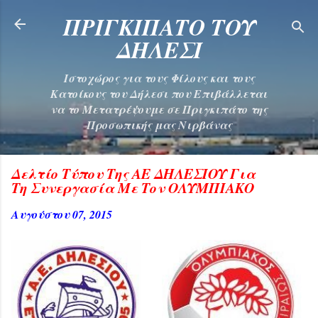
Μετάβαση στο κύριο περιεχόμενο
ΠΡΙΓΚΙΠΑΤΟ ΤΟΥ
ΔΗΛΕΣΙ
Ιστοχώρος για τους Φίλους και τους
Κατοίκους του Δήλεσι που Επιβάλλεται
να το Μετατρέψουμε σε Πριγκιπάτο της
Προσωπικής μας Νιρβάνας
Δελτίο Τύπου Της ΑΕ ΔΗΛΕΣΙΟΥ Για
Τη Συνεργασία Με Τον ΟΛΥΜΠΙΑΚΟ
Αυγούστου 07, 2015