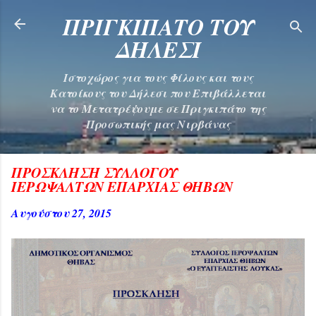
Μετάβαση στο κύριο περιεχόμενο
ΠΡΙΓΚΙΠΑΤΟ ΤΟΥ
ΔΗΛΕΣΙ
Ιστοχώρος για τους Φίλους και τους
Κατοίκους του Δήλεσι που Επιβάλλεται
να το Μετατρέψουμε σε Πριγκιπάτο της
Προσωπικής μας Νιρβάνας
ΠΡΟΣΚΛΗΣΗ ΣΥΛΛΟΓΟΥ
ΙΕΡΩΨΑΛΤΩΝ ΕΠΑΡΧΙΑΣ ΘΗΒΩΝ
Αυγούστου 27, 2015