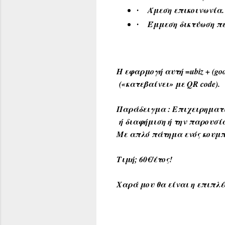
Άμεση επικοινωνία.
·
Έμμεση δικτύωση πε
·
Η εφαρμογή αυτή =
ubiz
+ (
go
(«κατεβαίνει» με
QR
code
).
Παράδειγμα : Επιχειρηματί
ή διαφήμιση ή την παρουσία 
Με απλό πάτημα ενός κουμ
Τιμή; 60€/έτος!
Χαρά μου θα είναι η επιπλέ