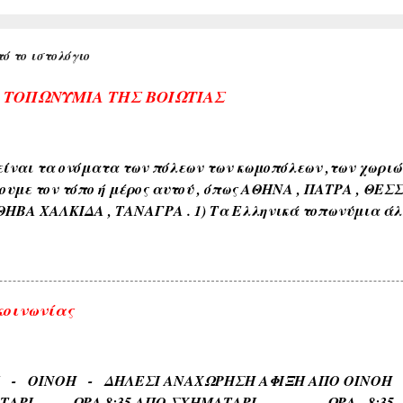
ό το ιστολόγιο
Α ΤΟΠΩΝΥΜΙΑ ΤΗΣ ΒΟΙΩΤΙΑΣ
ίναι τα ονόματα των πόλεων των κωμοπόλεων ,των χωριών 
ουμε τον τόπο ή μέρος αυτού , όπως ΑΘΗΝΑ , ΠΑΤΡΑ , ΘΕΣ
ΘΗΒΑ ΧΑΛΚΙΔΑ , ΤΑΝΑΓΡΑ . 1) Τα Ελληνικά τοπωνύμια άλ
όνους όπως ( ΑΘΗΝΑ , ΣΠΑΡΤΗ , ΘΗΒΑ , ΚΟΡΙΝΘΟΣ , ΧΑΛΚΙΔ
διαπλάσεως του εδάφους όπως ( ΚΑΜΠΟΣ , ΜΑΚΡΥΚΑΜΠΟΣ ,
εδάφους όπως ( ΑΣΠΡΟΒΑΛΤΟΣ , ΑΣΠΡΟΠΟΤΑΜΟΣ , ΚΟΚΚΙΝΙ
ιαφόρων τύπων ευρισκομένων ή ρεόντων υδάτων όπως ( ΛΙ
κοινωνίας
 ΓΛΥΚΟΒΡΥΣΗ , ΚΡΥΑ ΒΡΥΣΗ ). 5) Εκ των φυομένων δένδρω
αυτών όπως δενδρώνυμα , φυτώνυμα , καρπώνυμα τοπωνύ
, ΑΧΛΑΔΟΚΑΜΠΟΣ , ΘΡΟΥΜΜΠΕΡΗ , ΚΛΗΜΑΤΕΡΗ , ΚΥΔΩΝΙ
ΡΙ - ΟΙΝΟΗ - ΔΗΛΕΣΙ ΑΝΑΧΩΡΗΣΗ ΑΦΙΞΗ Α
) . 6) Εκ των διαφόρων τόπων που συχνάζουν τα ζώα Ζω
ΑΤΑΡΙ ΩΡΑ 8:35 ΑΠΟ ΣΧΗΜΑΤΑΡΙ ΩΡΑ 8:35 Κα