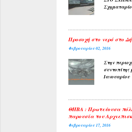
(Αετοράχη , Α
Σχηματαρί
Γεωργίου σ
10:00 ΑΠΟ..
Προσοχή στο νερό στο Δήλ
Φεβρουαρίου 02, 2016
Στην περιοχ
συντοπίτης 
Ιανουαρίου 
υπηρεσίες τ
ανακοινώνετ
του θέματος 
φωτογραφίες
ΘΗΒΑ : Πρωτεύουσα πόλη
δικαιώματα 
παρουσία του Αρχιεπισκ
από άλλες π
Φεβρουαρίου 17, 2016
που δημοσιε