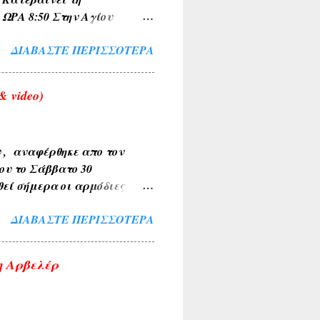
 8:50 Στην Αγίου
 για Σχηματαρι στις
ΔΙΑΒΆΣΤΕ ΠΕΡΙΣΣΌΤΕΡΑ
 video)
υ , αναφέρθηκε απο τον
ου το Σάββατο 30
θεί σήμερα οι αρμόδιες
Το περιστατικό
ΔΙΑΒΆΣΤΕ ΠΕΡΙΣΣΌΤΕΡΑ
έχρι την τελική διερεύνηση
ο τα κείμενα και οι
σια. Αν υπάρχουν
η Αρβελέρ
εις η αναδημοσιεύσεις,
ου τα υπογραφούν. Σχόλια