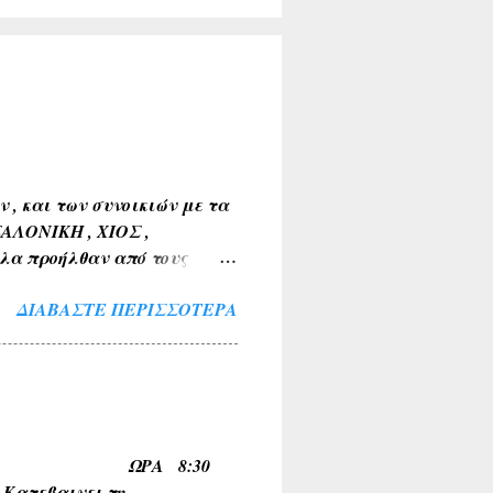
, και των συνοικιών με τα
ΣΑΛΟΝΙΚΗ , ΧΙΟΣ ,
λα προήλθαν από τους
Α , ΤΑΝΑΓΡΑ ). 2) Εκ της
ΔΙΑΒΆΣΤΕ ΠΕΡΙΣΣΌΤΕΡΑ
 ΒΑΘΥΛΑΚΟΣ ) . 3) Από το
Α , ΤΟ ΚΟΚΚΙΝΟ ΛΙΘΑΡΙ ) .
ΜΝΙΑ , ΛΙΜΝΗ , ΠΑΡΑΛΙΜΝΗ ,
ν και των εν γένει φυτών
μια ( ΚΕΡΑΣΟΥΣ ,
Α , ΚΥΠΑΡΙΣΣΙ ,
ΠΟ ΟΙΝΟΗ ΩΡΑ 8:30
ώνυμα τοπωνύμια όπως
τεβαινει τη