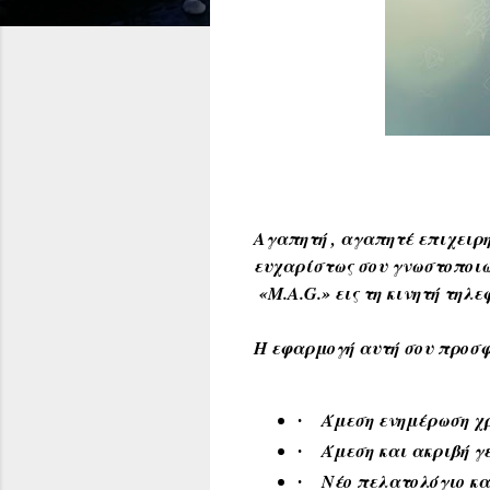
Αγαπητή , αγαπητέ επιχειρ
ευχαρίστως σου γνωστοποιώ
«M.A.G.» εις τη κινητή τηλε
Η εφαρμογή αυτή σου προσφ
Άμεση ενημέρωση χρ
·
Άμεση και ακριβή γ
·
Νέο πελατολόγιο κ
·