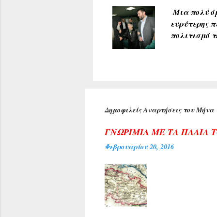
Μια πολύ όμ
ευρύτερης π
πολιτισμό τ
υποδέχθηκαν
πρύτανη του
ανέπτυξε το
προσδοκία μ
Κέντρου της
αιθούσης ακ
Δημοφιλείς Αναρτήσεις του Μήνα
τιμή για τη
Αρχιεπισκόπ
ΓΝΩΡΙΜΙΑ ΜΕ ΤΑ ΠΑΛΙΑ 
Φεβρουαρίου 20, 2016