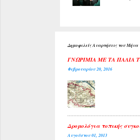
υποδέχθηκαν
πρύτανη του
ανέπτυξε το
προσδοκία μ
Κέντρου της
αιθούσης ακ
Δημοφιλείς Αναρτήσεις του Μήνα
τιμή για τη
Αρχιεπισκόπ
ΓΝΩΡΙΜΙΑ ΜΕ ΤΑ ΠΑΛΙΑ 
Φεβρουαρίου 20, 2016
Δρομολόγια τοπικής συγκο
Αυγούστου 01, 2013