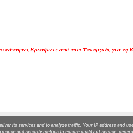
απάντητες Ερωτήσεις από τους Υπουργούς για τη 
Από το Blogger
liver its services and to analyze traffic. Your IP address and us
rmance and security metrics to ensure quality of service, gener
http://prigipato-dilesi.blogspot.gr/ e-mail : gmark1000@gmail.com