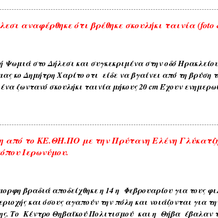
εσι αναφέρθηκε ότι βρέθηκε σκουλήκι ταινία (foto &
ή Ψωμιά στο Δήλεσι και συγκεκριμένα στην οδό Ηρακλείο
μας κο Δημήτρη Χαρίτο οτι είδε να βγαίνει από τη βρύση τ
ένα ζωντανό σκουλήκι ταινία μήκους 20 cm Έχουν ενημερω
ου δήμου και αναμένεται η έρευνα και ανακοίνωση τους . 
αι με κάθε επιφύλαξη ώστε να είμαστε προσεκτικότεροι μ
. ---------------- Οι αναρτήσεις που γίνονται από το διαδίκτυ
 πάντα με την αναφορά της πηγής , θεωρώ ότι είναι δημό
 από το ΚΕ.ΘΗ.ΠΟ με την Πρύτανη Ελένη Γλύκατζ
παρακαλώ ενημερώστε με για την αφαίρεση τους. Αναρτήσ
όπου Ιερωνύμου.
ηγές που αναρτώνται σε αυτό το blog εκφράζουν αυτούς π
ύονται σε αυτό το blog εκφράζουν αυτούς που τα γράφουν.
ορφη βραδιά αποδείχθηκε η 14 η Φεβρουαρίου για τους φιλ
εριοχής και όσους αγαπούν την πόλη και νοιάζονται για τη
ης. Το Κέντρο Θηβαϊκού Πολιτισμού και η Θήβα έβαλαν τ