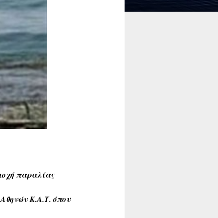
ιοχή παραλίας
θηνών Κ.Α.Τ. όπου