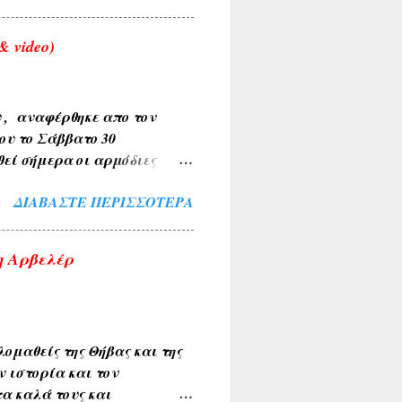
 video)
υ , αναφέρθηκε απο τον
ου το Σάββατο 30
θεί σήμερα οι αρμόδιες
Το περιστατικό
ΔΙΑΒΆΣΤΕ ΠΕΡΙΣΣΌΤΕΡΑ
έχρι την τελική διερεύνηση
ο τα κείμενα και οι
σια. Αν υπάρχουν
η Αρβελέρ
εις η αναδημοσιεύσεις,
ου τα υπογραφούν. Σχόλια
ομαθείς της Θήβας και της
ν ιστορία και τον
α καλά τους και