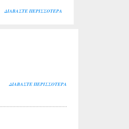
ιακής κοινότητας . Την
ΔΙΑΒΆΣΤΕ ΠΕΡΙΣΣΌΤΕΡΑ
λύκαντζη-Αρβελέρ η οποία
πολιτών μας ξεπέρασε κάθε
θουσα του Συνεδριακού
σοι παρέμειναν εκτός
ί για το σκοπό αυτό. Ήταν
αι ευλογία η παρουσία του
ΔΙΑΒΆΣΤΕ ΠΕΡΙΣΣΌΤΕΡΑ