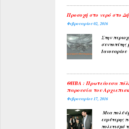
Προσοχή στο νερό στο Δήλ
Φεβρουαρίου 02, 2016
Στην περιοχ
συντοπίτης 
Ιανουαρίου 
υπηρεσίες τ
ανακοινώνετ
του θέματος 
φωτογραφίες
ΘΗΒΑ : Πρωτεύουσα πόλη
δικαιώματα 
παρουσία του Αρχιεπισκ
από άλλες π
Φεβρουαρίου 17, 2016
που δημοσιε
Μια πολύ όμ
ευρύτερης π
πολιτισμό τ