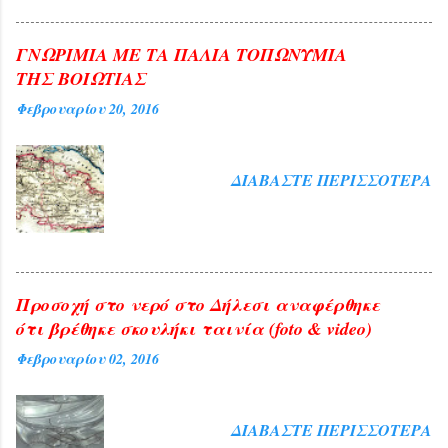
εκτός των ορθίων που
γέμισαν ασφυκτικά την αίθουσα του
Συνεδριακού Κέντρου της Δημοτικής
ΓΝΩΡΙΜΙΑ ΜΕ ΤΑ ΠΑΛΙΑ ΤΟΠΩΝΥΜΙΑ
Κοινωφελούς Επιχείρησης πλέον των 200
ΤΗΣ ΒΟΙΩΤΙΑΣ
ήταν όσοι παρέμειναν εκτός αιθούσης
Φεβρουαρίου 20, 2016
ακούγοντας την ομιλήτρια από τα ηχεία
που είχαν προβλεφθεί για το σκοπό
αυτό. Ήταν τιμή για τη Θήβα η παρουσία
ΔΙΑΒΆΣΤΕ ΠΕΡΙΣΣΌΤΕΡΑ
της διαπρεπούς πανεπιστημιακού αλλά
και ευλογία η παρουσία του
Αρχιεπισκόπου Αθηνών και πάσης ...
Προσοχή στο νερό στο Δήλεσι αναφέρθηκε
ότι βρέθηκε σκουλήκι ταινία (foto & video)
Φεβρουαρίου 02, 2016
ΔΙΑΒΆΣΤΕ ΠΕΡΙΣΣΌΤΕΡΑ