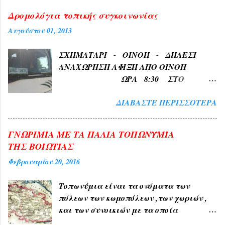
Δρομολόγια τοπικής συγκοινωνίας
Αυγούστου 01, 2013
ΣΧΗΜΑΤΑΡΙ - ΟΙΝΟΗ - ΔΗΛΕΣΙ
ΑΝΑΧΩΡΗΣΗ ΑΦΙΞΗ ΑΠΟ ΟΙΝΟΗ
ΩΡΑ 8:30 ΣΤΟ
ΣΧΗΜΑΤΑΡΙ ΩΡΑ 8:35 ΑΠΟ
ΔΙΑΒΆΣΤΕ ΠΕΡΙΣΣΌΤΕΡΑ
ΣΧΗΜΑΤΑΡΙ ΩΡΑ 8:35
Κατεβαινει τη Σχηματαρίου Στη
Πλατεία Δηλεσίου 8:45 ΑΠΟ ΠΛΑΚΑ
ΓΝΩΡΙΜΙΑ ΜΕ ΤΑ ΠΑΛΙΑ ΤΟΠΩΝΥΜΙΑ
ΩΡΑ 8:50 Στην Αγίου
ΤΗΣ ΒΟΙΩΤΙΑΣ
Γεωργίου στο Τέρμα 9:00 Επιστροφη
Φεβρουαρίου 20, 2016
στην Πλακα και αναχωρηση για
Σχηματαρι στις 10:00 ΑΠΟ...
Τοπωνύμια είναι τα ονόματα των
πόλεων των κωμοπόλεων ,των χωριών ,
και των συνοικιών με τα οποία
δηλώνουμε τον τόπο ή μέρος αυτού , όπως