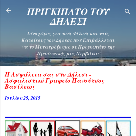
Μετάβαση στο κύριο περιεχόμενο
ΠΡΙΓΚΙΠΑΤΟ ΤΟΥ
ΔΗΛΕΣΙ
Ιστοχώρος για τους Φίλους και τους
Κατοίκους του Δήλεσι που Επιβάλλεται
να το Μετατρέψουμε σε Πριγκιπάτο της
Προσωπικής μας Νιρβάνας
Η Ασφάλεια σας στο Δήλεσι -
Ασφαλιστικό Γραφείο Πανούτσος
Βασίλειος
Ιουλίου 25, 2015