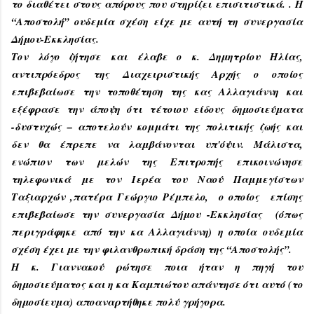
το διαθέτει στους απόρους που στηρίζει επισιτιστικά. . Η
“Αποστολή” ουδεμία σχέση είχε με αυτή τη συνεργασία
Δήμου-Εκκλησίας.
Τον λόγο ζήτησε και έλαβε ο κ. Δημητρίου Ηλίας,
αντιπρόεδρος της Διαχειριστικής Αρχής ο οποίος
επιβεβαίωσε την τοποθέτηση της κας Αλλαγιάννη και
εξέφρασε την άποψη ότι τέτοιου είδους δημοσιεύματα
-δυστυχώς – αποτελούν κομμάτι της πολιτικής ζωής και
δεν θα έπρεπε να λαμβάνονται υπ'όψιν. Μάλιστα,
ενώπιον των μελών της Επιτροπής επικοινώνησε
τηλεφωνικά με τον Ιερέα του Ναού Παμμεγίστων
Ταξιαρχών ,πατέρα Γεώργιο Ρέμπελο, ο οποίος επίσης
επιβεβαίωσε την συνεργασία Δήμου -Εκκλησίας (όπως
περιγράφηκε από την κα Αλλαγιάννη) η οποία ουδεμία
σχέση έχει με την φιλανθρωπική δράση της “Αποστολής”.
Η κ. Γιαννακού ρώτησε ποια ήταν η πηγή του
δημοσιεύματος και η κα Καμπιώτου απάντησε ότι αυτό (το
δημοσίευμα) αποαναρτήθηκε πολύ γρήγορα.