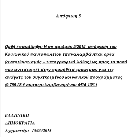
Απόφαση 5
Ορθή επανάληψη: Η υπ αριθμόν 5/2015 απόφαση του
Κοινωνικού παντοπωλείου επαναλαμβάνεται ορθά
(αναριθμητισμός – τυπογραφικό λάθος) ως προς το ποσό
που αντιστοιχεί στην προμήθεια τροφίμων για τις
ανάγκες του συγκεκριμένου κοινωνικού προγράμματος
(9.756,28 € συμπεριλαμβανομένου ΦΠΑ 13%)
ΕΛΛΗΝΙΚΗ
ΔΗΜΟΚΡΑΤΙΑ
Σχηματάρι
15/
0
6
/2015