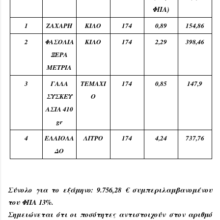
ΦΠΑ)
1
ΖΑΧΑΡΗ
ΚΙΛΟ
174
0,89
154,86
2
ΦΑΣΟΛΙΑ
ΚΙΛΟ
174
2,29
398,46
ΞΕΡΑ
ΜΕΤΡΙΑ
3
ΓΑΛΑ
ΤΕΜΑΧΙ
174
0,85
147,9
ΣΥΣΚΕΥ
Ο
ΑΣΙΑ 410
gr
4
ΕΛΑΙΟΛΑ
ΛΙΤΡΟ
174
4,24
737,76
ΔΟ
Σύνολο για το εξάμηνο: 9.
756,28
€ συμπεριλαμβανομένου
του ΦΠΑ 13%.
Σημειώνεται ότι οι ποσότητες αντιστοιχούν στον αριθμό