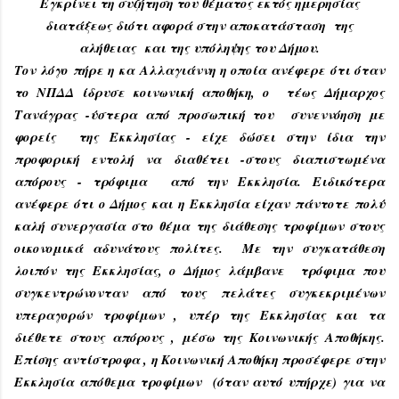
Εγκρίνει τη συζήτηση του θέματος εκτός ημερησίας
διατάξεως διότι αφορά στην αποκατάσταση της
αλήθειας και της υπόληψης του Δήμου.
Τον λόγο πήρε η κα Αλλαγιάννη η οποία ανέφερε ότι όταν
το ΝΠΔΔ ίδρυσε κοινωνική αποθήκη,
o
τέως Δήμαρχος
Τανάγρας -ύστερα από προσωπική του συνεννόηση με
φορείς της Εκκλησίας - είχε δώσει στην ίδια την
προφορική εντολή να διαθέτει -στους διαπιστωμένα
απόρους - τρόφιμα από την Εκκλησία. Ειδικότερα
ανέφερε ότι ο Δήμος και η Εκκλησία είχαν πάντοτε πολύ
καλή συνεργασία στο θέμα της διάθεσης τροφίμων στους
οικονομικά αδυνάτους πολίτες. Με την συγκατάθεση
λοιπόν της Εκκλησίας, ο Δήμος λάμβανε τρόφιμα που
συγκεντρώνονταν από τους πελάτες συγκεκριμένων
υπεραγορών τροφίμων , υπέρ της Εκκλησίας και τα
διέθετε στους απόρους , μέσω της Κοινωνικής Αποθήκης.
Επίσης αντίστροφα , η Κοινωνική Αποθήκη προσέφερε στην
Εκκλησία απόθεμα τροφίμων (όταν αυτό υπήρχε) για να