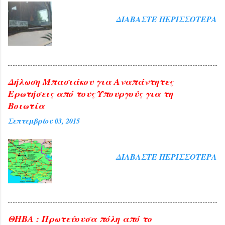
που είχαν προβλεφθεί για το σκοπό
αυτό. Ήταν τιμή για τη Θήβα η παρουσία
ΔΙΑΒΆΣΤΕ ΠΕΡΙΣΣΌΤΕΡΑ
της διαπρεπούς πανεπιστημιακού αλλά
και ευλογία η παρουσία του
Αρχιεπισκόπου Αθηνών και πάσης ...
Δήλωση Μπασιάκου για Αναπάντητες
Ερωτήσεις από τους Υπουργούς για τη
Βοιωτία
Σεπτεμβρίου 03, 2015
ΔΙΑΒΆΣΤΕ ΠΕΡΙΣΣΌΤΕΡΑ
ΘΗΒΑ : Πρωτεύουσα πόλη από το