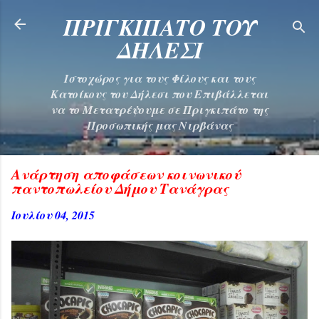
Μετάβαση στο κύριο περιεχόμενο
ΠΡΙΓΚΙΠΑΤΟ ΤΟΥ
ΔΗΛΕΣΙ
Ιστοχώρος για τους Φίλους και τους
Κατοίκους του Δήλεσι που Επιβάλλεται
να το Μετατρέψουμε σε Πριγκιπάτο της
Προσωπικής μας Νιρβάνας
Ανάρτηση αποφάσεων κοινωνικού
παντοπωλείου Δήμου Τανάγρας
Ιουλίου 04, 2015