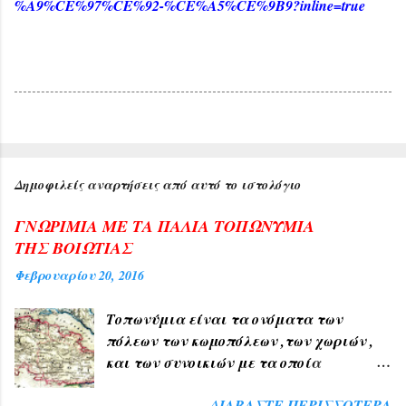
%A9%CE%97%CE%92-%CE%A5%CE%9B9?inline=true
Δημοφιλείς αναρτήσεις από αυτό το ιστολόγιο
ΓΝΩΡΙΜΙΑ ΜΕ ΤΑ ΠΑΛΙΑ ΤΟΠΩΝΥΜΙΑ
ΤΗΣ ΒΟΙΩΤΙΑΣ
Φεβρουαρίου 20, 2016
Τοπωνύμια είναι τα ονόματα των
πόλεων των κωμοπόλεων ,των χωριών ,
και των συνοικιών με τα οποία
δηλώνουμε τον τόπο ή μέρος αυτού , όπως
ΔΙΑΒΆΣΤΕ ΠΕΡΙΣΣΌΤΕΡΑ