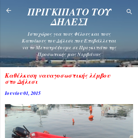
Μετάβαση στο κύριο περιεχόμενο
ΠΡΙΓΚΙΠΑΤΟ ΤΟΥ
ΔΗΛΕΣΙ
Ιστοχώρος για τους Φίλους και τους
Κατοίκους του Δήλεσι που Επιβάλλεται
να το Μετατρέψουμε σε Πριγκιπάτο της
Προσωπικής μας Νιρβάνας
Καθέλκυση ναυαγοσωστικής λέμβου
στο Δήλεσι
Ιουνίου 01, 2015