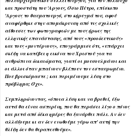
πολυαρχιερατικού συλλείτουργου, για τον πολιούχο
και προστάτη του 'Αργους, Όσιο Πέτρο, επίσκοπο
'Αργους το θαυματουργό, στο κήρυγμά του, αφού
αναφέρθηκε στην απομάκρυνση από τις σχολικές
αίθουσες των φωτογραφιών με τους ήρωες της
ελληνικής επανάστασης, από τους «προοδευτικούς»
και τους «μοντέρνους», υπογράμμισε ότι, «υπάρχει
σκέψη να κατέβει η εικόνα του Χριστού για τα
ανθρώπινα δικαιώματα, γιατί οι μουσουλμάνοι και
οι άλλοι όταν μπαίνουν βλέπουν τον εσταυρωμένο.
Που βρισκόμαστε ; και περιμένουμε λύση στο
πρόβλημα; Όχι».
Συμπληρώνοντας, «όποια λύση και να βρεθεί, έξω
αυτά θα είναι ασπιρίνη, που θα περάσει λίγο ο πόνος
και μετά από δέκα ημέρες θα ξανάρθει πάλι. Αν δεν
αλλάξουμε κι αν δεν ενωθούμε γύρω απ' αυτή την
θλίψη δεν θα θεραπευθούμε».