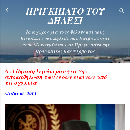
Μετάβαση στο κύριο περιεχόμενο
ΠΡΙΓΚΙΠΑΤΟ ΤΟΥ
ΔΗΛΕΣΙ
Ιστοχώρος για τους Φίλους και τους
Κατοίκους του Δήλεσι που Επιβάλλεται
να το Μετατρέψουμε σε Πριγκιπάτο της
Προσωπικής μας Νιρβάνας
Αντίδραση Ιερώνυμου για την
αποκαθήλωση των ιερών εικόνων από
τα σχολεία
Μαΐου 06, 2015