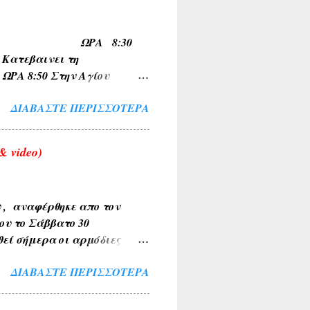
μια ( ΚΕΡΑΣΟΥΣ ,
Α , ΚΥΠΑΡΙΣΣΙ ,
ΠΟ ΟΙΝΟΗ ΩΡΑ 8:30
ώνυμα τοπωνύμια όπως
τεβαινει τη
 8:50 Στην Αγίου
 για Σχηματαρι στις
ΔΙΑΒΆΣΤΕ ΠΕΡΙΣΣΌΤΕΡΑ
 video)
υ , αναφέρθηκε απο τον
ου το Σάββατο 30
θεί σήμερα οι αρμόδιες
Το περιστατικό
ΔΙΑΒΆΣΤΕ ΠΕΡΙΣΣΌΤΕΡΑ
έχρι την τελική διερεύνηση
ο τα κείμενα και οι
σια. Αν υπάρχουν