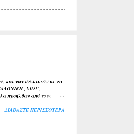
, και των συνοικιών με τα
ΣΑΛΟΝΙΚΗ , ΧΙΟΣ ,
λα προήλθαν από τους
Α , ΤΑΝΑΓΡΑ ). 2) Εκ της
ΔΙΑΒΆΣΤΕ ΠΕΡΙΣΣΌΤΕΡΑ
 ΒΑΘΥΛΑΚΟΣ ) . 3) Από το
Α , ΤΟ ΚΟΚΚΙΝΟ ΛΙΘΑΡΙ ) .
ΜΝΙΑ , ΛΙΜΝΗ , ΠΑΡΑΛΙΜΝΗ ,
ν και των εν γένει φυτών