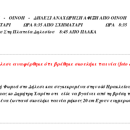
αυτών όπως δενδρώνυμα , φυτώνυμα , καρπώνυμα τοπωνύ
, ΑΧΛΑΔΟΚΑΜΠΟΣ , ΘΡΟΥΜΜΠΕΡΗ , ΚΛΗΜΑΤΕΡΗ , ΚΥΔΩΝΙ
ΡΙ - ΟΙΝΟΗ - ΔΗΛΕΣΙ ΑΝΑΧΩΡΗΣΗ ΑΦΙΞΗ Α
) . 6) Εκ των διαφόρων τόπων που συχνάζουν τα ζώα Ζω
ΑΤΑΡΙ ΩΡΑ 8:35 ΑΠΟ ΣΧΗΜΑΤΑΡΙ ΩΡΑ 8:35 Κα
ηδονοράχη , Αετοκούκουλο ) . 7) Εκ του ...
ου Στη Πλατεία Δηλεσίου 8:45 ΑΠΟ ΠΛΑΚΑ ΩΡΑ
το Τέρμα 9:00 Επιστροφη στην Πλακα και αναχωρηση
.
εσι αναφέρθηκε ότι βρέθηκε σκουλήκι ταινία (foto &
ή Ψωμιά στο Δήλεσι και συγκεκριμένα στην οδό Ηρακλείο
μας κο Δημήτρη Χαρίτο οτι είδε να βγαίνει από τη βρύση τ
ένα ζωντανό σκουλήκι ταινία μήκους 20 cm Έχουν ενημερω
ου δήμου και αναμένεται η έρευνα και ανακοίνωση τους . 
αι με κάθε επιφύλαξη ώστε να είμαστε προσεκτικότεροι μ
. ---------------- Οι αναρτήσεις που γίνονται από το διαδίκτυ
 πάντα με την αναφορά της πηγής , θεωρώ ότι είναι δημό