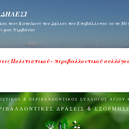
Μετάβαση στο κύριο περιεχόμενο
 ΔΗΛΕΣΙ
 και τους Κατοίκους του Δήλεσι που Επιβάλλεται να το Μ
ς μας Νιρβάνας
εις Πολιτιστικού - περιβαλλοντικού συλλόγο