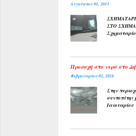
Αυγούστου 01, 2013
και καρπών 
ΑΜΠΕΛΑΚΙΑ 
ΣΧΗΜΑΤΑ
ΜΟΝΟΔΕΝΔΡΙ 
ΣΤΟ ΣΧΗΜ
(Αετοράχη , Α
Σχηματαρί
Γεωργίου σ
10:00 ΑΠΟ..
Προσοχή στο νερό στο Δήλ
Φεβρουαρίου 02, 2016
Στην περιοχ
συντοπίτης 
Ιανουαρίου 
υπηρεσίες τ
ανακοινώνετ
του θέματος 
φωτογραφίες