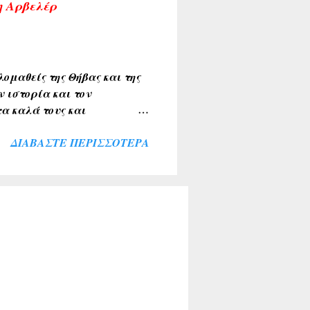
η Αρβελέρ
εις η αναδημοσιεύσεις,
ου τα υπογραφούν. Σχόλια
ομαθείς της Θήβας και της
ν ιστορία και τον
α καλά τους και
ιακής κοινότητας . Την
ΔΙΑΒΆΣΤΕ ΠΕΡΙΣΣΌΤΕΡΑ
λύκαντζη-Αρβελέρ η οποία
πολιτών μας ξεπέρασε κάθε
θουσα του Συνεδριακού
σοι παρέμειναν εκτός
ί για το σκοπό αυτό. Ήταν
αι ευλογία η παρουσία του