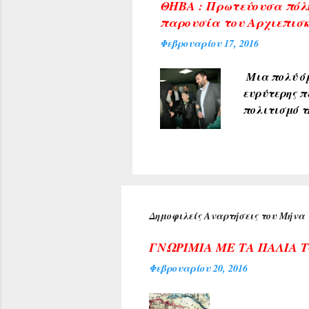
ΘΗΒΑ : Πρωτεύουσα πόλη
δικαιώματα 
παρουσία του Αρχιεπισκ
από άλλες π
Φεβρουαρίου 17, 2016
που δημοσιε
Μια πολύ όμ
ευρύτερης π
πολιτισμό τ
υποδέχθηκαν
πρύτανη του
ανέπτυξε το
προσδοκία μ
Κέντρου της
αιθούσης ακ
Δημοφιλείς Αναρτήσεις του Μήνα
τιμή για τη
Αρχιεπισκόπ
ΓΝΩΡΙΜΙΑ ΜΕ ΤΑ ΠΑΛΙΑ 
Φεβρουαρίου 20, 2016