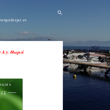
ετατρέψουμε σε
υ Αγ. Θωμά