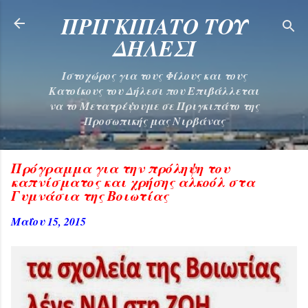
Μετάβαση στο κύριο περιεχόμενο
ΠΡΙΓΚΙΠΑΤΟ ΤΟΥ
ΔΗΛΕΣΙ
Ιστοχώρος για τους Φίλους και τους
Κατοίκους του Δήλεσι που Επιβάλλεται
να το Μετατρέψουμε σε Πριγκιπάτο της
Προσωπικής μας Νιρβάνας
Πρόγραμμα για την πρόληψη του
καπνίσματος και χρήσης αλκοόλ στα
Γυμνάσια της Βοιωτίας
Μαΐου 15, 2015