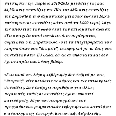
υπέστησαν την περίοδο 2010-2013 μειώσεις έως και
44,2% στις συντάξεις του ΙΚΑ και 48% στις συντάξεις
του Δημοσίου, ενώ σημαντικές μειώσεις έως και 16,9%
υπέστησαν οι συντάξεις κάτω από τα 1.000 ευρώ, λόγω
της απώλειας των δώρων και των επιδομάτων αδείας.
«Τα στοιχεία αυτά αποδεικνύουν περίτρανα»,
σημειώνει ο κ. Στρατούλης, «ότι τα επιχειρήματα των
εκπροσώπων των ”θεσμών”, αναφορικά με το ύψος των
συντάξεων στην Ελλάδα, είναι ανυπόστατα και δεν
έχουν καμία απολύτως βάση».
«Για αυτό τον λόγο η κυβέρνηση δεν συζητά με τους
”θεσμούς” νέες μειώσεις σε κύριες και τις επικουρικές
συντάξεις. Δεν υπάρχει περιθώριο για άλλες
περικοπές, καθώς οι συντάξεις έχουν υποστεί
κατεδάφιση, λόγω των πεπραγμένων των
προηγούμενων μνημονιακών κυβερνήσεων» καταλήγει
ο αναπληρωτής υπουργός Κοινωνικής Ασφάλισης.