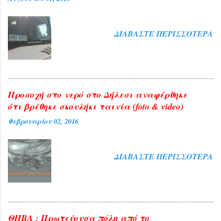
ακούγοντας την ομιλήτρια από τα ηχεία
που είχαν προβλεφθεί για το σκοπό
αυτό. Ήταν τιμή για τη Θήβα η παρουσία
ΔΙΑΒΆΣΤΕ ΠΕΡΙΣΣΌΤΕΡΑ
της διαπρεπούς πανεπιστημιακού αλλά
και ευλογία η παρουσία του
Αρχιεπισκόπου Αθηνών και πάσης ...
Προσοχή στο νερό στο Δήλεσι αναφέρθηκε
ότι βρέθηκε σκουλήκι ταινία (foto & video)
Φεβρουαρίου 02, 2016
ΔΙΑΒΆΣΤΕ ΠΕΡΙΣΣΌΤΕΡΑ
ΘΗΒΑ : Πρωτεύουσα πόλη από το