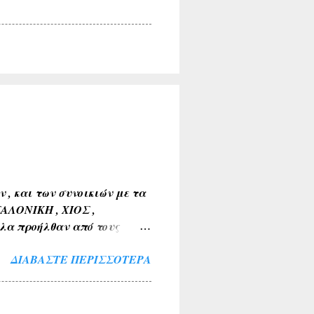
, και των συνοικιών με τα
ΣΑΛΟΝΙΚΗ , ΧΙΟΣ ,
λα προήλθαν από τους
Α , ΤΑΝΑΓΡΑ ). 2) Εκ της
ΔΙΑΒΆΣΤΕ ΠΕΡΙΣΣΌΤΕΡΑ
 ΒΑΘΥΛΑΚΟΣ ) . 3) Από το
Α , ΤΟ ΚΟΚΚΙΝΟ ΛΙΘΑΡΙ ) .
ΜΝΙΑ , ΛΙΜΝΗ , ΠΑΡΑΛΙΜΝΗ ,
ν και των εν γένει φυτών