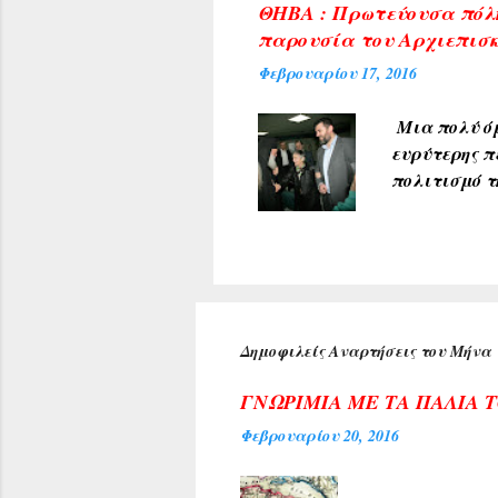
ΘΗΒΑ : Πρωτεύουσα πόλη
δικαιώματα 
παρουσία του Αρχιεπισκ
από άλλες π
Φεβρουαρίου 17, 2016
που δημοσιε
Μια πολύ όμ
ευρύτερης π
πολιτισμό τ
υποδέχθηκαν
πρύτανη του
ανέπτυξε το
προσδοκία μ
Κέντρου της
αιθούσης ακ
Δημοφιλείς Αναρτήσεις του Μήνα
τιμή για τη
Αρχιεπισκόπ
ΓΝΩΡΙΜΙΑ ΜΕ ΤΑ ΠΑΛΙΑ 
Φεβρουαρίου 20, 2016