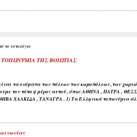
ό το ιστολόγιο
Α ΤΟΠΩΝΥΜΙΑ ΤΗΣ ΒΟΙΩΤΙΑΣ
ίναι τα ονόματα των πόλεων των κωμοπόλεων ,των χωριών 
ουμε τον τόπο ή μέρος αυτού , όπως ΑΘΗΝΑ , ΠΑΤΡΑ , ΘΕΣ
ΘΗΒΑ ΧΑΛΚΙΔΑ , ΤΑΝΑΓΡΑ . 1) Τα Ελληνικά τοπωνύμια άλ
όνους όπως ( ΑΘΗΝΑ , ΣΠΑΡΤΗ , ΘΗΒΑ , ΚΟΡΙΝΘΟΣ , ΧΑΛΚΙΔ
διαπλάσεως του εδάφους όπως ( ΚΑΜΠΟΣ , ΜΑΚΡΥΚΑΜΠΟΣ ,
εδάφους όπως ( ΑΣΠΡΟΒΑΛΤΟΣ , ΑΣΠΡΟΠΟΤΑΜΟΣ , ΚΟΚΚΙΝΙ
ιαφόρων τύπων ευρισκομένων ή ρεόντων υδάτων όπως ( ΛΙ
κοινωνίας
 ΓΛΥΚΟΒΡΥΣΗ , ΚΡΥΑ ΒΡΥΣΗ ). 5) Εκ των φυομένων δένδρω