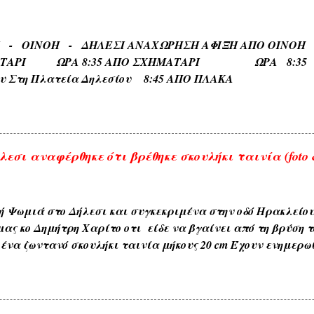
αυτών όπως δενδρώνυμα , φυτώνυμα , καρπώνυμα τοπωνύ
, ΑΧΛΑΔΟΚΑΜΠΟΣ , ΘΡΟΥΜΜΠΕΡΗ , ΚΛΗΜΑΤΕΡΗ , ΚΥΔΩΝΙ
ΡΙ - ΟΙΝΟΗ - ΔΗΛΕΣΙ ΑΝΑΧΩΡΗΣΗ ΑΦΙΞΗ Α
) . 6) Εκ των διαφόρων τόπων που συχνάζουν τα ζώα Ζω
ΑΤΑΡΙ ΩΡΑ 8:35 ΑΠΟ ΣΧΗΜΑΤΑΡΙ ΩΡΑ 8:35 Κα
ηδονοράχη , Αετοκούκουλο ) . 7) Εκ του ...
ου Στη Πλατεία Δηλεσίου 8:45 ΑΠΟ ΠΛΑΚΑ ΩΡΑ
το Τέρμα 9:00 Επιστροφη στην Πλακα και αναχωρηση
.
εσι αναφέρθηκε ότι βρέθηκε σκουλήκι ταινία (foto &
ή Ψωμιά στο Δήλεσι και συγκεκριμένα στην οδό Ηρακλείο
μας κο Δημήτρη Χαρίτο οτι είδε να βγαίνει από τη βρύση τ
ένα ζωντανό σκουλήκι ταινία μήκους 20 cm Έχουν ενημερω
ου δήμου και αναμένεται η έρευνα και ανακοίνωση τους . 
αι με κάθε επιφύλαξη ώστε να είμαστε προσεκτικότεροι μ
. ---------------- Οι αναρτήσεις που γίνονται από το διαδίκτυ
 πάντα με την αναφορά της πηγής , θεωρώ ότι είναι δημό