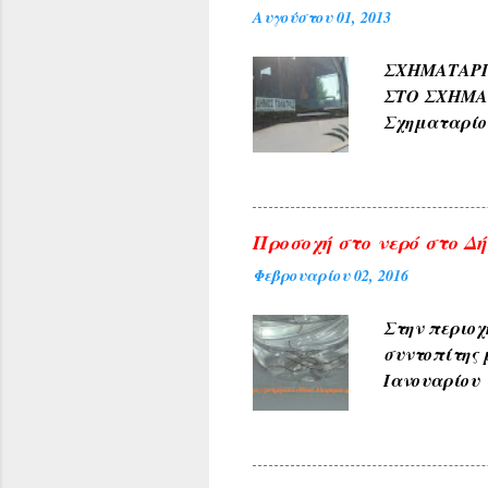
Αυγούστου 01, 2013
και καρπών 
ΑΜΠΕΛΑΚΙΑ 
ΣΧΗΜΑΤΑ
ΜΟΝΟΔΕΝΔΡΙ 
ΣΤΟ ΣΧΗΜ
(Αετοράχη , Α
Σχηματαρί
Γεωργίου σ
10:00 ΑΠΟ..
Προσοχή στο νερό στο Δήλ
Φεβρουαρίου 02, 2016
Στην περιοχ
συντοπίτης 
Ιανουαρίου 
υπηρεσίες τ
ανακοινώνετ
του θέματος 
φωτογραφίες