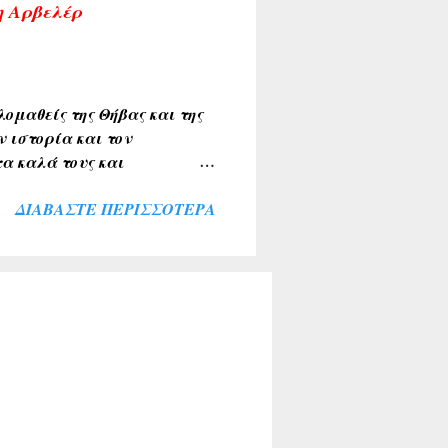
η Αρβελέρ
εις η αναδημοσιεύσεις,
ου τα υπογραφούν. Σχόλια
ομαθείς της Θήβας και της
ν ιστορία και τον
α καλά τους και
ιακής κοινότητας . Την
ΔΙΑΒΆΣΤΕ ΠΕΡΙΣΣΌΤΕΡΑ
λύκαντζη-Αρβελέρ η οποία
πολιτών μας ξεπέρασε κάθε
θουσα του Συνεδριακού
σοι παρέμειναν εκτός
ί για το σκοπό αυτό. Ήταν
αι ευλογία η παρουσία του