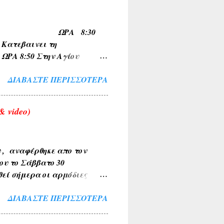
μια ( ΚΕΡΑΣΟΥΣ ,
Α , ΚΥΠΑΡΙΣΣΙ ,
ΠΟ ΟΙΝΟΗ ΩΡΑ 8:30
ώνυμα τοπωνύμια όπως
τεβαινει τη
 8:50 Στην Αγίου
 για Σχηματαρι στις
ΔΙΑΒΆΣΤΕ ΠΕΡΙΣΣΌΤΕΡΑ
 video)
υ , αναφέρθηκε απο τον
ου το Σάββατο 30
θεί σήμερα οι αρμόδιες
Το περιστατικό
ΔΙΑΒΆΣΤΕ ΠΕΡΙΣΣΌΤΕΡΑ
έχρι την τελική διερεύνηση
ο τα κείμενα και οι
σια. Αν υπάρχουν