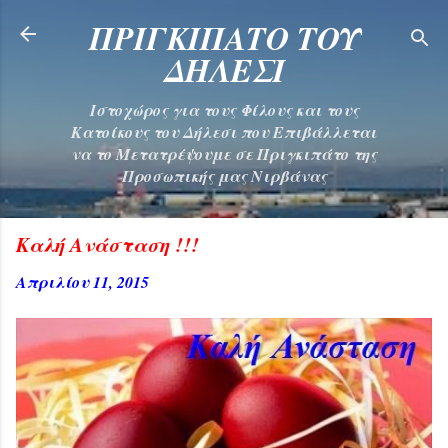
Μετάβαση στο κύριο περιεχόμενο
ΠΡΙΓΚΙΠΑΤΟ ΤΟΥ
ΔΗΛΕΣΙ
Ιστοχώρος για τους Φίλους και τους
Κατοίκους του Δήλεσι που Επιβάλλεται
να το Μετατρέψουμε σε Πριγκιπάτο της
Προσωπικής μας Νιρβάνας
Καλή Ανάσταση !!!
Απριλίου 11, 2015