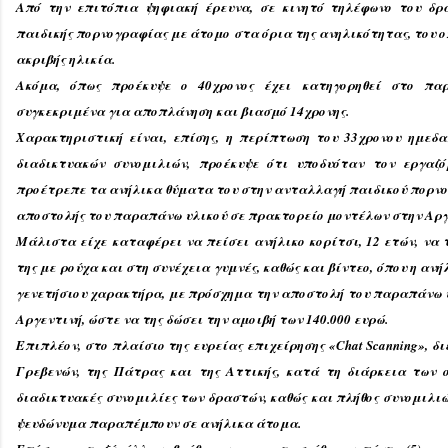
Από την επιτόπια ψηφιακή έρευνα, σε κινητό τηλέφωνο του δρ
παιδικής πορνογραφίας με άτομο στα όρια της ανηλικότητας, του ο
ακριβής ηλικία.
Ακόμα, όπως προέκυψε ο 40χρονος έχει κατηγορηθεί στο πα
συγκεκριμένα για αποπλάνηση και βιασμό 14χρονης.
Χαρακτηριστική είναι, επίσης, η περίπτωση του 33χρονου ημεδα
διαδικτυακών συνομιλιών, προέκυψε ότι υποδυόταν τον εργαζ
προέτρεπε τα ανήλικα θύματα του στην ανταλλαγή παιδικού πορνογ
αποστολής του παραπάνω υλικού σε πρακτορείο μοντέλων στην Αργε
Μάλιστα είχε καταφέρει να πείσει ανήλικο κορίτσι, 12 ετών, να
της με ρούχα και στη συνέχεια γυμνές, καθώς και βίντεο, όπου η α
γενετήσιου χαρακτήρα, με πρόσχημα την αποστολή του παραπάνω 
Αργεντινή, ώστε να της δώσει την αμοιβή των 140.000 ευρώ.
Επιπλέον, στο πλαίσιο της ευρείας επιχείρησης «Chat Scanning», δ
Γρεβενών, της Πάτρας και της Αττικής, κατά τη διάρκεια των 
διαδικτυακές συνομιλίες των δραστών, καθώς και πλήθος συνομιλιώ
ψευδώνυμα παραπέμπουν σε ανήλικα άτομα.