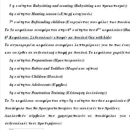
5 η ενότητα: Babysitting and scouting (Babysitting και προκοπισμός)
6η ενότητα: Hunting season («Εποχή κυνηγιού»)
η
7
ενότητα: Befriending children (Ενεργώντας σαν φίλος των παιδιώ
η
ου
Το 5ο κεφάλαιο αναφέρεται στην 6
ενότητα του 4
κεφαλαίου (Hunt
ο
6
Κεφάλαιο: Σεξουαλικές επαφές με παιδιά (Sex with kids)
Το συγκεκριμένο κεφάλαιο αναφέρει λεπτομέρειες για το πως ένα
και να έρθει σε σεξουαλική επαφή με παιδιά. Το κεφάλαιο χωρίζετα
1η ενότητα: Preparations (Προετοιμασίες)
2η ενότητα: Babies and Toddlers (Μωρά και νήπια)
3η ενότητα: Children (Παιδιά)
4η ενότητα: Adolescents (Έφηβοι)
5η ενότητα: Penetration Training (Εξάσκηση διείσδυσης)
Το 7ο κεφάλαιο αναφέρεται στην 5η ενότητα του 6ου κεφαλαίου (Pen
παιδόφιλο πως θα πραγματοποιήσει τις ασελγείς του πράξεις.
Ακολουθούν σύμβολα που χρησιμοποιούν οι παιδόφιλοι για ν
σεξουαλικές τους προτιμήσεις: