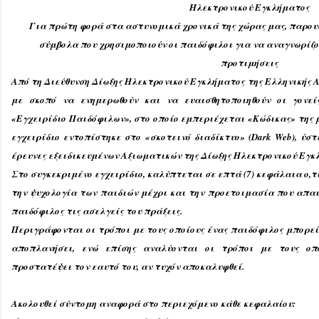
Ηλεκτρονικού Εγκλήματος
Για πρώτη φορά στα αστυνομικά χρονικά της χώρας μας, παρουσ
σύμβολα που χρησιμοποιούν οι παιδόφιλοι για να αναγνωρίζο
προτιμήσεις
Από τη Διεύθυνση Δίωξης Ηλεκτρονικού Εγκλήματος της Ελληνικής 
με σκοπό να ενημερωθούν και να ευαισθητοποιηθούν οι γονεί
«Εγχειρίδιο Παιδόφιλων», στο οποίο εμπεριέχεται «Κώδικας» της μ
εγχειρίδιο εντοπίστηκε στο «σκοτεινό διαδίκτυο» (Dark Web), ύσ
έρευνες εξειδικευμένων Αξιωματικών της Δίωξης Ηλεκτρονικού Εγκ
Στο συγκεκριμένο εγχειρίδιο, καλύπτεται σε επτά (7) κεφάλαια ο,
την ψυχολογία των παιδιών μέχρι και την προετοιμασία που απα
παιδόφιλος τις ασελγείς του πράξεις.
Περιγράφονται οι τρόποι με τους οποίους ένας παιδόφιλος μπορεί
αποπλανήσει, ενώ επίσης αναλύονται οι τρόποι με τους οπ
προστατέψει τον εαυτό του, αν τυχόν αποκαλυφθεί.
Ακολουθεί σύντομη αναφορά στο περιεχόμενο κάθε κεφαλαίου: