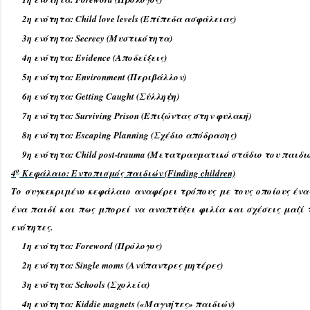
2η ενότητα: Child love levels (Επίπεδα ασφάλειας)
3η ενότητα: Secrecy (Μυστικότητα)
4η ενότητα: Evidence (Αποδείξεις)
5η ενότητα: Environment (Περιβάλλον)
6η ενότητα: Getting Caught (Σύλληψη)
7η ενότητα: Surviving Prison (Επιζώντας στην φυλακή)
8η ενότητα: Escaping Planning (Σχέδιο απόδρασης)
9η ενότητα: Child post-trauma (Μετατραυματικό στάδιο του παιδι
ο
4
Κεφάλαιο: Εντοπισμός παιδιών (Finding children)
Το συγκεκριμένο κεφάλαιο αναφέρει τρόπους με τους οποίους έν
ένα παιδί και πως μπορεί να αναπτύξει φιλία και σχέσεις μαζί 
ενότητες.
1η ενότητα: Foreword (Πρόλογος)
2η ενότητα: Single moms (Ανύπαντρες μητέρες)
3η ενότητα: Schools (Σχολεία)
4η ενότητα: Kiddie magnets («Μαγνήτες» παιδιών)