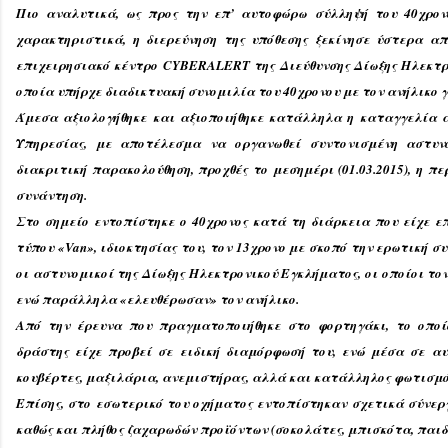
Πιο αναλυτικά, ως προς την επ’ αυτοφώρω σύλληψή του 40χρον
χαρακτηριστικά, η διερεύνηση της υπόθεσης ξεκίνησε ύστερα α
επιχειρησιακό κέντρο CYBERALERT της Διεύθυνσης Δίωξης Ηλεκτρ
οποία υπήρχε διαδικτυακή συνομιλία του 40χρονου με τον ανήλικο 
Άμεσα αξιολογήθηκε και αξιοποιήθηκε κατάλληλα η καταγγελία α
Υπηρεσίας, με αποτέλεσμα να οργανωθεί συντονισμένη αστυν
διακριτική παρακολούθηση, προχθές το μεσημέρι (01.03.2015), η πε
συνάντηση.
Στο σημείο εντοπίστηκε ο 40χρονος κατά τη διάρκεια που είχε ε
τύπου «Van», ιδιοκτησίας του, τον 13χρονο με σκοπό την ερωτική σ
οι αστυνομικοί της Δίωξης Ηλεκτρονικού Εγκλήματος, οι οποίοι το
ενώ παράλληλα «ελευθέρωσαν» τον ανήλικο.
Από την έρευνα που πραγματοποιήθηκε στο φορτηγάκι, το οποί
δράστης είχε προβεί σε ειδική διαμόρφωσή του, ενώ μέσα σε α
κουβέρτες, μαξιλάρια, ανεμιστήρας, αλλά και κατάλληλος φωτισμό
Επίσης, στο εσωτερικό του οχήματος εντοπίστηκαν σχετικά σύνερ
καθώς και πλήθος ζαχαρωδών προϊόντων (σοκολάτες, μπισκότα, παιδ