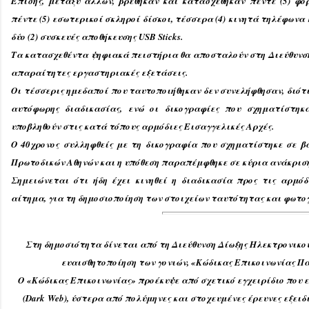
Επίσης, μεταξύ άλλων, βρέθηκαν και κατασχέθηκαν πέντε (5) φο
πέντε (5) εσωτερικοί σκληροί δίσκοι, τέσσερα (4) κινητά τηλέφωνα 
δύο (2) συσκευές αποθήκευσης USB Sticks.
Τα κατασχεθέντα ψηφιακά πειστήρια θα αποσταλούν στη Διεύθυνσ
απαραίτητες εργαστηριακές εξετάσεις.
Οι τέσσερις ημεδαποί που ταυτοποιήθηκαν δεν συνελήφθησαν, διότι
αυτόφωρης διαδικασίας, ενώ οι δικογραφίες που σχηματίστη
υποβληθούν στις κατά τόπους αρμόδιες Εισαγγελικές Αρχές.
Ο 40χρονος συλληφθείς με τη δικογραφία που σχηματίστηκε σε β
Πρωτοδικών Αθηνών και η υπόθεση παραπέμφθηκε σε κύρια ανάκρισ
Σημειώνεται ότι ήδη έχει κινηθεί η διαδικασία προς τις αρμόδ
αίτημα, για τη δημοσιοποίηση των στοιχείων ταυτότητας και φωτο
Στη δημοσιότητα δίνεται από τη Διεύθυνση Δίωξης Ηλεκτρονικο
ευαισθητοποίηση των γονιών, «Κώδικας Επικοινωνίας Πα
O
«Κώδικας Επικοινωνίας» προέκυψε από σχετικό εγχειρίδιο που 
(
Dark
Web
), ύστερα από πολύμηνες και στοχευμένες έρευνες εξει