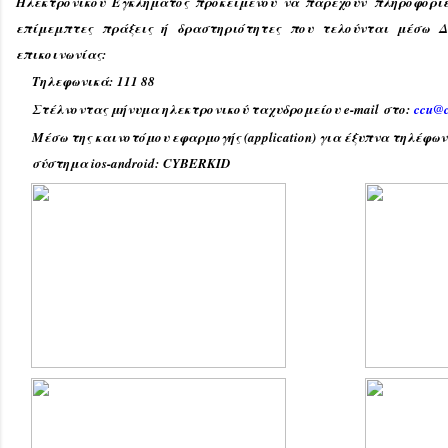
Ηλεκτρονικού Εγκλήματος προκειμένου να παρέχουν πληροφορί
επίμεμπτες πράξεις ή δραστηριότητες που τελούνται μέσω Δ
επικοινωνίας:
Τηλεφωνικά: 111 88
Στέλνοντας μήνυμα ηλεκτρονικού ταχυδρομείου e-mail στο:
ccu@c
Μέσω της καινοτόμου εφαρμογής (application) για έξυπνα τηλέφωνα
σύστημα ios-android: CYBERKID