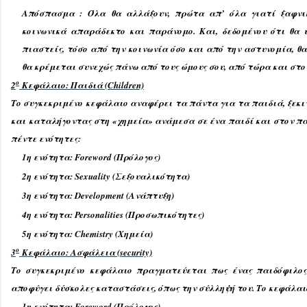
Απόσπασμα : Όλα θα αλλάξουν, πρώτα απ’ όλα γιατί ξαφνι
κοινωνικά απαράδεκτο και παράνομο. Και, δεδομένου ότι θα υ
πιαστείς, τόσο από την κοινωνία όσο και από την αστυνομία, θα
θα κρέμεται συνεχώς πάνω από τους ώμους σου, από τώρα και στο
ο
2
Κεφάλαιο: Παιδιά (Children)
Το συγκεκριμένο κεφάλαιο αναφέρει τα πάντα για τα παιδιά, ξεκι
και καταλήγοντας στη «χημεία» ανάμεσα σε ένα παιδί και στον πα
πέντε ενότητες:
1η ενότητα: Foreword (Πρόλογος)
2η ενότητα: Sexuality (Σεξουαλικότητα)
3η ενότητα: Development (Ανάπτυξη)
4η ενότητα: Personalities (Προσωπικότητες)
5η ενότητα: Chemistry (Χημεία)
ο
3
Κεφάλαιο: Ασφάλεια (security)
Το συγκεκριμένο κεφάλαιο πραγματεύεται πως ένας παιδόφιλος
αποφύγει δύσκολες καταστάσεις, όπως την σύλληψή του. Το κεφάλαιο
1η ενότητα: Foreword (Πρόλογος)