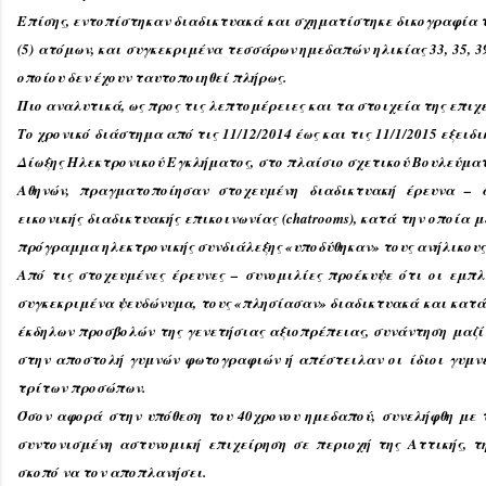
Επίσης, εντοπίστηκαν διαδικτυακά και σχηματίστηκε δικογραφία τ
(5) ατόμων, και συγκεκριμένα τεσσάρων ημεδαπών ηλικίας 33, 35, 39
οποίου δεν έχουν ταυτοποιηθεί πλήρως.
Πιο αναλυτικά, ως προς τις λεπτομέρειες και τα στοιχεία της επιχε
Το χρονικό διάστημα από τις 11/12/2014 έως και τις 11/1/2015 εξει
Δίωξης Ηλεκτρονικού Εγκλήματος, στο πλαίσιο σχετικού Βουλεύμα
Αθηνών, πραγματοποίησαν στοχευμένη διαδικτυακή έρευνα – 
εικονικής διαδικτυακής επικοινωνίας (chatrooms), κατά την οποία 
πρόγραμμα ηλεκτρονικής συνδιάλεξης «υποδύθηκαν» τους ανήλικους 
Από τις στοχευμένες έρευνες – συνομιλίες προέκυψε ότι οι εμπ
συγκεκριμένα ψευδώνυμα, τους «πλησίασαν» διαδικτυακά και κατά
έκδηλων προσβολών της γενετήσιας αξιοπρέπειας, συνάντηση μαζί 
στην αποστολή γυμνών φωτογραφιών ή απέστειλαν οι ίδιοι γυμνέ
τρίτων προσώπων.
Όσον αφορά στην υπόθεση του 40χρονου ημεδαπού, συνελήφθη με
συντονισμένη αστυνομική επιχείρηση σε περιοχή της Αττικής, τ
σκοπό να τον αποπλανήσει.