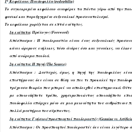
ο
1
Κεφάλαιο: Παιδοφιλία (pedophilia)
Το συγκεκριμένο κεφάλαιο αναφέρει τα πάντα γύρω από την παιδ
φυσικό και παρεξηγημένο σεξουαλικό προσανατολισμό.
Το κεφάλαιο χωρίζεται σε επτά ενότητες.
1η ενότητα
: Πρόλογος (Foreword)
Απόσπασμα : Η παιδεραστία είναι ένας σεξουαλικός προσανα
κάνει ώριμους ενήλικες, τόσο άνδρες όσο και γυναίκες, να έλκ
από ανώριμα παιδιά.
2η ενότητα: Η πηγή (The Source)
Απόσπασμα : Δυστυχώς, όμως, η πηγή της παιδοφιλίας είνα
επιστήμονας δεν είναι σε θέση να πει τι προκαλεί την παιδοφ
τρέχουσα θεωρία που μπορεί να αποδειχθεί επιστημονικά. Ούτε
με οποιονδήποτε τρόπο, χρησιμοποιώντας οποιαδήποτε επι
παιδοφιλία υπάρχει μόνο σε μια μειονότητα του ανθρώπινου πλ
πολλά μυστήρια του σύμπαντος.
3η ενότητα: Γνήσιοι/προσποιητοί παιδεραστές (Genuine vs. Artificia
Απόσπασμα : Οι προσποιητοί παιδεραστές δεν είναι λιγότερο ά