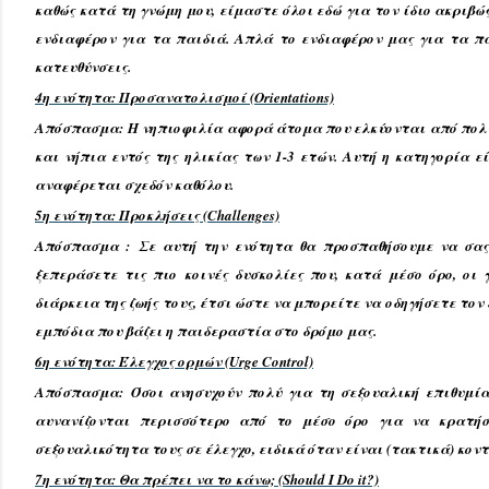
καθώς κατά τη γνώμη μου, είμαστε όλοι εδώ για τον ίδιο ακριβώς
ενδιαφέρον για τα παιδιά. Απλά το ενδιαφέρον μας για τα π
κατευθύνσεις.
4η ενότητα: Προσανατολισμοί (Orientations)
Απόσπασμα: Η νηπιοφιλία αφορά άτομα που ελκύονται από πολύ 
και νήπια εντός της ηλικίας των 1-3 ετών. Αυτή η κατηγορία ε
αναφέρεται σχεδόν καθόλου.
5η ενότητα: Προκλήσεις (Challenges)
Απόσπασμα : Σε αυτή την ενότητα θα προσπαθήσουμε να σας 
ξεπεράσετε τις πιο κοινές δυσκολίες που, κατά μέσο όρο, οι
διάρκεια της ζωής τους, έτσι ώστε να μπορείτε να οδηγήσετε τον
εμπόδια που βάζει η παιδεραστία στο δρόμο μας.
6η ενότητα: Έλεγχος ορμών (Urge Control)
Απόσπασμα: Όσοι ανησυχούν πολύ για τη σεξουαλική επιθυμία 
αυνανίζονται περισσότερο από το μέσο όρο για να κρατήσ
σεξουαλικότητα τους σε έλεγχο, ειδικά όταν είναι (τακτικά) κοντ
7η ενότητα: Θα πρέπει να το κάνω; (Should I Do it?)