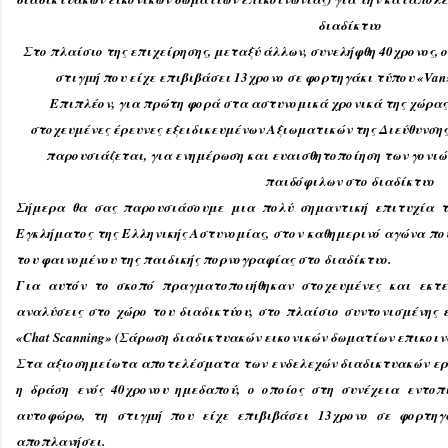
διαδίκτυο
Στο πλαίσιο της επιχείρησης, μεταξύ άλλων, συνελήφθη 40χρονος, 
στιγμή που είχε επιβιβάσει 13χρονο σε φορτηγάκι τύπου «
Van
Επιπλέον, για πρώτη φορά στα αστυνομικά χρονικά της χώρας
στοχευμένες έρευνες εξειδικευμένων Αξιωματικών της Διεύθυνση
παρουσιάζεται, για ενημέρωση και ευαισθητοποίηση των γονιώ
παιδόφιλων στο διαδίκτυο
Σήμερα θα σας παρουσιάσουμε μια πολύ σημαντική επιτυχία τη
Εγκλήματος της Ελληνικής Αστυνομίας, στον καθημερινό αγώνα π
του φαινομένου της παιδικής πορνογραφίας στο διαδίκτυο.
Για αυτόν το σκοπό πραγματοποιήθηκαν στοχευμένες και εκτε
αναλύσεις στο χώρο του διαδικτύου, στο πλαίσιο συντονισμένης 
«Chat Scanning» (Σάρωση διαδικτυακών εικονικών δωματίων επικοιν
Στα αξιοσημείωτα αποτελέσματα των ενδελεχών διαδικτυακών ερε
η δράση ενός 40χρονου ημεδαπού, ο οποίος στη συνέχεια εντοπ
αυτοφώρω, τη στιγμή που είχε επιβιβάσει 13χρονο σε φορτη
αποπλανήσει.