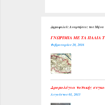
του, οι οπο
Όπως δήλωσ
μέσω της Κο
έλλειψη υπε
αντιμετώπισ
Δημοφιλείς Αναρτήσεις του Μήνα
για μεγάλο 
γνωστοποιήσ
ΓΝΩΡΙΜΙΑ ΜΕ ΤΑ ΠΑΛΙΑ 
Φεβρουαρίου 20, 2016
Δρομολόγια τοπικής συγκο
Αυγούστου 01, 2013