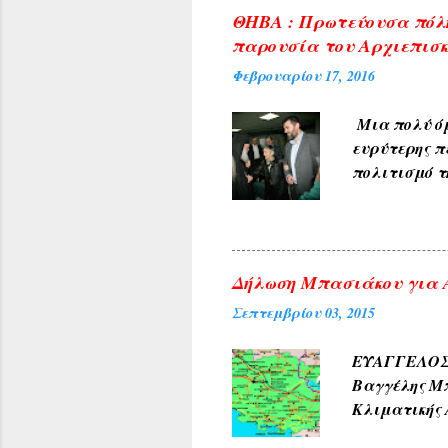
ΘΗΒΑ : Πρωτεύουσα πόλη
παρουσία του Αρχιεπισκ
Φεβρουαρίου 17, 2016
Μια πολύ όμ
ευρύτερης π
πολιτισμό τ
υποδέχθηκαν
πρύτανη του
ανέπτυξε το
προσδοκία μ
Δήλωση Μπασιάκου για Α
Κέντρου της
Σεπτεμβρίου 03, 2015
αιθούσης ακ
τιμή για τη
ΕΥΑΓΓΕΛΟΣ 
Αρχιεπισκόπ
Βαγγέλης Μπ
Κλιματικής 
180 ερωτήσε