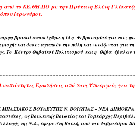
 από το ΚΕ.ΘΗ.ΠΟ με την Πρύτανη Ελένη Γλύκατζ
όπου Ιερωνύμου.
ορφη βραδιά αποδείχθηκε η 14 η Φεβρουαρίου για τους φιλ
εριοχής και όσους αγαπούν την πόλη και νοιάζονται για τη
ης. Το Κέντρο Θηβαϊκού Πολιτισμού και η Θήβα έβαλαν τ
 μια σπουδαία προσωπικότητα της παγκόσμιας πανεπιστημ
 Πανεπιστημίου της Ευρώπης, Βυζαντινολόγο κα Ελένη Γ
 θέμα: ΘΗΒΑ–Πρωτεύουσα πόλη . Η ανταπόκριση των συμ
ιας και εκτός των ορθίων που γέμισαν ασφυκτικά την αί
ναπάντητες Ερωτήσεις από τους Υπουργούς για τη
 Δημοτικής Κοινωφελούς Επιχείρησης πλέον των 200 ήταν ό
ούγοντας την ομιλήτρια από τα ηχεία που είχαν προβλεφθε
 Θήβα η παρουσία της διαπρεπούς πανεπιστημιακού αλλά κ
ΜΠΑΣΙΑΚΟΣ ΒΟΥΛΕΥΤΗΣ Ν. ΒΟΙΩΤΙΑΣ – ΝΕΑ ΔΗΜΟΚΡΑΤΙΑ Α
ου Αθηνών και πάσης ...
ασιάκος , ως Bουλευτής Βοιωτίας και Τομεάρχης Περιβάλλ
Αλλαγής της Ν.Δ., έφερε στη Βουλή, από τον Φεβρουάριο 20
ών του), επίκαιρα σημαντικά θέματα που αφορούν τη Βοιω