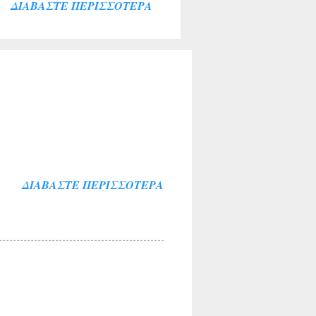
ΔΙΑΒΆΣΤΕ ΠΕΡΙΣΣΌΤΕΡΑ
υς αρμόδιους Υπουργούς.
ρνησης να απαντήσει,
ό μας, αναδεικνύει την
έρνησης για την
νη. Η έλλειψη διαμόρφωσης
αλλά και η άρνησή της να
ΔΙΑΒΆΣΤΕ ΠΕΡΙΣΣΌΤΕΡΑ