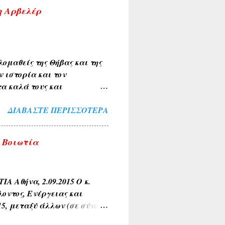
η Αρβελέρ
ομαθείς της Θήβας και της
ν ιστορία και τον
α καλά τους και
ιακής κοινότητας . Την
ΔΙΑΒΆΣΤΕ ΠΕΡΙΣΣΌΤΕΡΑ
λύκαντζη-Αρβελέρ η οποία
πολιτών μας ξεπέρασε κάθε
θουσα του Συνεδριακού
 Βοιωτία
σοι παρέμειναν εκτός
ί για το σκοπό αυτό. Ήταν
αι ευλογία η παρουσία του
θήνα, 2.09.2015 Ο κ.
οντος, Ενέργειας και
15, μεταξύ άλλων (σε σύνολο
τία με σχετικές ερωτήσεις