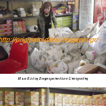
Η κα Ελένη Ζαφειροπούλου-
Στουραίτη