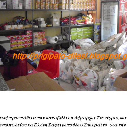
ική προσπάθεια που καταβάλει ο Δήμαρχος Τανάγρας κος
αντοπωλείου κα Ελένη Ζαφειροπούλου-
Στουραίτη
για την