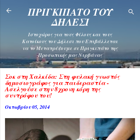
Μετάβαση στο κύριο περιεχόμενο
ΠΡΙΓΚΙΠΑΤΟ ΤΟΥ
ΔΗΛΕΣΙ
Ιστοχώρος για τους Φίλους και τους
Κατοίκους του Δήλεσι που Επιβάλλεται
να το Μετατρέψουμε σε Πριγκιπάτο της
Προσωπικής μας Νιρβάνας
Σοκ στη Χαλκίδα: Στη φυλακή γνωστός
δημοσιογράφος για παιδεραστία -
Ασελγούσε στην 8χρονη κόρη της
συντρόφου του!
Οκτωβρίου 05, 2014