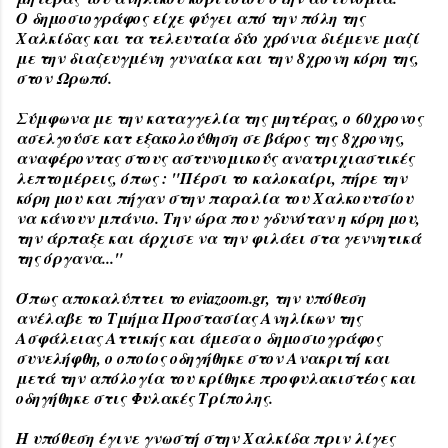
Ο δημοσιογράφος είχε φύγει από την πόλη της
Χαλκίδας και τα τελευταία δύο χρόνια διέμενε μαζί
με την διαζευγμένη γυναίκα και την 8χρονη κόρη της,
στον Ωρωπό.
Σύμφωνα με την καταγγελία της μητέρας, ο 60χρονος
ασελγούσε κατ εξακολούθηση σε βάρος της 8χρονης,
αναφέροντας στους αστυνομικούς ανατριχιαστικές
λεπτομέρεις, όπως : "Πέρσι το καλοκαίρι, πήρε την
κόρη μου και πήγαν στην παραλία του Χαλκουτσίου
να κάνουν μπάνιο. Την ώρα που γδυνόταν η κόρη μου,
την άρπαξε και άρχισε να την φιλάει στα γεννητικά
της όργανα..."
Όπως αποκαλύπτει το eviazoom.gr, την υπόθεση
ανέλαβε το Τμήμα Προστασίας Ανηλίκων της
Ασφάλειας Αττικής και άμεσα ο δημοσιογράφος
συνελήφθη, ο οποίος οδηγήθηκε στον Ανακριτή και
μετά την απόλογία του κρίθηκε προφυλακιστέος και
οδηγήθηκε στις Φυλακές Τρίπολης.
Η υπόθεση έγινε γνωστή στην Χαλκίδα πριν λίγες