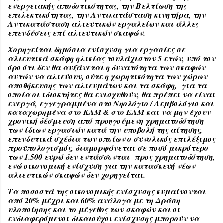
ενεργειακής αποδοτικότητας, την Βελτίωση της
επιλεκτικότητας, την Αντικατάσταση κινητήρα, την
Αντικατάσταση αλιευτικών εργαλείων και άλλες
επενδύσεις επί αλιευτικών σκαφών.
Χορηγείται δημόσια ενίσχυση για εργασίες σε
αλιευτικά σκάφη ηλικίας τουλάχιστον 5 ετών, υπό τον
όρο ότι δεν θα αυξάνεται η δυνατότητα των σκαφών
αυτών να αλιεύουν, ούτε η χωρητικότητα των χώρων
αποθήκευσης των αλιευμάτων και τα σκάφη, για τα
οποία οι ιδιοκτήτες θα ενισχυθούν, θα πρέπει να είναι
ενεργά, εγγεγραμμένα στο Νηολόγιο / Λεμβολόγιο και
καταχωρημένα στο ΚΑΜ & στο ΕΑΜ και να μην έχουν
χρονική δέσμευση από προηγούμενη χρηματοδότηση
των ίδιων εργασιών κατά την υποβολή της αίτησης,
επενδυτικά σχέδια των οποίων ο συνολικός επιλέξιμος
προϋπολογισμός, διαμορφώνεται σε ποσό μικρότερο
των 1.500 ευρώ δεν εντάσσονται προς χρηματοδότηση,
ενώ οικονομική ενίσχυση για την κατασκευή νέων
αλιευτικών σκαφών δεν χορηγείται.
Τα ποσοστά της οικονομικής ενίσχυσης κυμαίνονται
από 20% μέχρι και 60% ανάλογα με τη Δράση
υλοποίησης και το μέγεθος των σκαφών και οι
ενδιαφερόμενοι δικαιούχοι ενίσχυσης μπορούν να