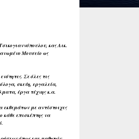
Τσικογιαννόπουλου, κας Αικ.
γανωμένο Μουσείο ως
νότητες. Σε όλες τις
όλογα, σκεύη, εργαλεία,
ματα, έργα τέχνης κ.α.
έα εκθεμάτων με αντίστοιχες
ο κάθε επισκέπτης να
ό.
ιρήσεων όπως και μαθητών