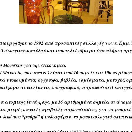
μιουργήθηκε το 1992 από προσωπικές συλλογές των κ. Εμμ. 
 Τσικογιαννοπούλου και αποτελεί σήμερα ένα πλήρως ορ
ό Μουσείο για την Οικονομία.
Μουσείο, που αποτελείται από 16 τομείς και 100 περίπου ε
κά ντοκουμέντα, έγγραφα, βιβλία, νομίσματα, μετοχές, ομ
 διάφορα αντικείμενα, λαογραφικά, παραδοσιακά επαγγέλ
α ατομικής ξενάγησης, με 16 αριθμημένα σημεία ανά τομ
αι μικρές οπτικές προβολές-παρουσιάσεις, για να μπορεί 
 δικό του “ρυθμό” ή ενδιαφέρον, το μουσειολογικό σκεπτικ
έχεται οργανωμένες επισκέψεις συλλόγων, στελεχών επιχε