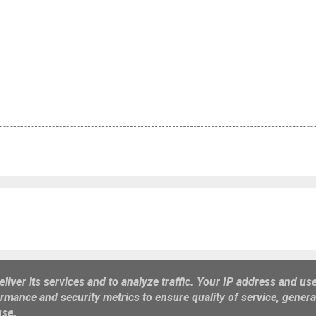
Από το Blogger
liver its services and to analyze traffic. Your IP address and us
rmance and security metrics to ensure quality of service, gener
http://prigipato-dilesi.blogspot.gr/ e-mail : gmark1000@gmail.com
use.