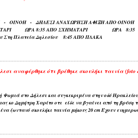
 ΓΛΥΚΟΒΡΥΣΗ , ΚΡΥΑ ΒΡΥΣΗ ). 5) Εκ των φυομένων δένδρω
αυτών όπως δενδρώνυμα , φυτώνυμα , καρπώνυμα τοπωνύ
, ΑΧΛΑΔΟΚΑΜΠΟΣ , ΘΡΟΥΜΜΠΕΡΗ , ΚΛΗΜΑΤΕΡΗ , ΚΥΔΩΝΙ
ΡΙ - ΟΙΝΟΗ - ΔΗΛΕΣΙ ΑΝΑΧΩΡΗΣΗ ΑΦΙΞΗ Α
) . 6) Εκ των διαφόρων τόπων που συχνάζουν τα ζώα Ζω
ΑΤΑΡΙ ΩΡΑ 8:35 ΑΠΟ ΣΧΗΜΑΤΑΡΙ ΩΡΑ 8:35 Κα
ηδονοράχη , Αετοκούκουλο ) . 7) Εκ του ...
ου Στη Πλατεία Δηλεσίου 8:45 ΑΠΟ ΠΛΑΚΑ ΩΡΑ
το Τέρμα 9:00 Επιστροφη στην Πλακα και αναχωρηση
.
εσι αναφέρθηκε ότι βρέθηκε σκουλήκι ταινία (foto &
ή Ψωμιά στο Δήλεσι και συγκεκριμένα στην οδό Ηρακλείο
μας κο Δημήτρη Χαρίτο οτι είδε να βγαίνει από τη βρύση τ
ένα ζωντανό σκουλήκι ταινία μήκους 20 cm Έχουν ενημερω
ου δήμου και αναμένεται η έρευνα και ανακοίνωση τους . 
αι με κάθε επιφύλαξη ώστε να είμαστε προσεκτικότεροι μ
. ---------------- Οι αναρτήσεις που γίνονται από το διαδίκτυ