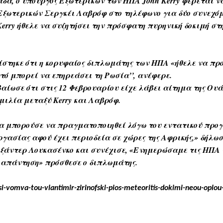
δα, ο υπουργός Εξωτερικών των ΗΠΑ John Kerry φέρεται 
Εξωτερικών Σεργκέι Λαβρόφ στο τηλέφωνο για δύο συνεχόμ
erry ήθελε να συζητήσει την πρόσφατη πυρηνική δοκιμή στη
ίστηκε ότι η κορυφαίος διπλωμάτης των ΗΠΑ «ήθελε να πρ
υτό μπορεί να επηρεάσει τη Ρωσία’’, ανέφερε.
αίωσε ότι στις 12 Φεβρουαρίου είχε λάβει αίτημα της Ου
μιλία μεταξύ Kerry και Λαβρόφ.
 θα μπορούσε να πραγματοποιηθεί λόγω του εντατικού πρ
γασίας αφού έχει περιοδεία σε χώρες της Αφρικής,» δήλω
ξάντερ Λουκασένκο και συνέχισε, «Ενημερώσαμε τις ΗΠΑ 
 απάντηση» πρόσθεσε ο διπλωμάτης.
i-vomva-tou-vlantimir-zirinofski-pios-meteoritis-dokimi-neou-oplou-