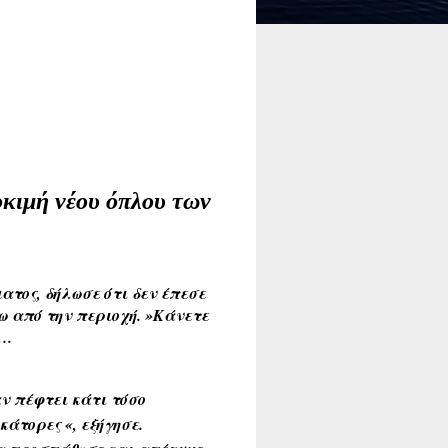
οκιμή νέου όπλου των
τος, δήλωσε ότι δεν έπεσε
 από την περιοχή. »Κάνετε
….
ν πέφτει κάτι τόσο
άτορες «, εξήγησε.