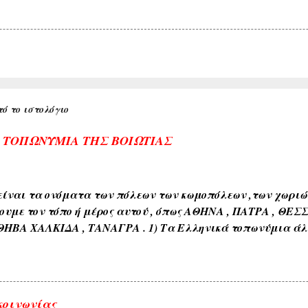
ό το ιστολόγιο
Α ΤΟΠΩΝΥΜΙΑ ΤΗΣ ΒΟΙΩΤΙΑΣ
ίναι τα ονόματα των πόλεων των κωμοπόλεων ,των χωριών 
ουμε τον τόπο ή μέρος αυτού , όπως ΑΘΗΝΑ , ΠΑΤΡΑ , ΘΕΣ
ΘΗΒΑ ΧΑΛΚΙΔΑ , ΤΑΝΑΓΡΑ . 1) Τα Ελληνικά τοπωνύμια άλ
όνους όπως ( ΑΘΗΝΑ , ΣΠΑΡΤΗ , ΘΗΒΑ , ΚΟΡΙΝΘΟΣ , ΧΑΛΚΙΔ
διαπλάσεως του εδάφους όπως ( ΚΑΜΠΟΣ , ΜΑΚΡΥΚΑΜΠΟΣ ,
εδάφους όπως ( ΑΣΠΡΟΒΑΛΤΟΣ , ΑΣΠΡΟΠΟΤΑΜΟΣ , ΚΟΚΚΙΝΙ
ιαφόρων τύπων ευρισκομένων ή ρεόντων υδάτων όπως ( ΛΙ
κοινωνίας