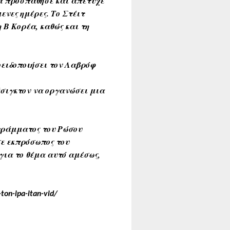
να προσπάθησε και απέτυχε
ενες ημέρες. Το Στέιτ
 Β Κορέα, καθώς και τη
οειδοποιήσει τον Λαβρόφ
άσιγκτον να οργανώσει μια
ογράμματος του Ρώσου
σε εκπρόσωπος του
για το θέμα αυτό αμέσως,
ton-ipa-itan-vid/