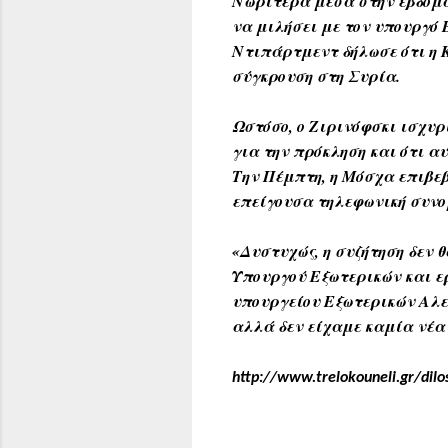
Νωρίτερα μέσα στην εβδομά
να μιλήσει με τον υπουργό 
Ντιπάρτμεντ δήλωσε ότι η K
σύγκρουση στη Συρία.
Ωστόσο, ο Ζιρινόφσκι ισχυρ
για την πρόκληση και ότι α
Την Πέμπτη, η Μόσχα επιβεβ
επείγουσα τηλεφωνική συνο
«Δυστυχώς, η συζήτηση δεν
Υπουργού Εξωτερικών και ερ
υπουργείου Εξωτερικών Αλε
αλλά δεν είχαμε καμία νέα
http://www.trelokouneli.gr/dilos