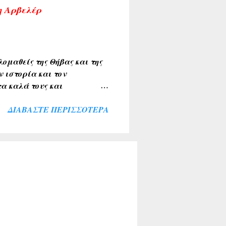
σια. Αν υπάρχουν
η Αρβελέρ
εις η αναδημοσιεύσεις,
ου τα υπογραφούν. Σχόλια
ομαθείς της Θήβας και της
ν ιστορία και τον
α καλά τους και
ιακής κοινότητας . Την
ΔΙΑΒΆΣΤΕ ΠΕΡΙΣΣΌΤΕΡΑ
λύκαντζη-Αρβελέρ η οποία
πολιτών μας ξεπέρασε κάθε
θουσα του Συνεδριακού
σοι παρέμειναν εκτός
ί για το σκοπό αυτό. Ήταν
αι ευλογία η παρουσία του