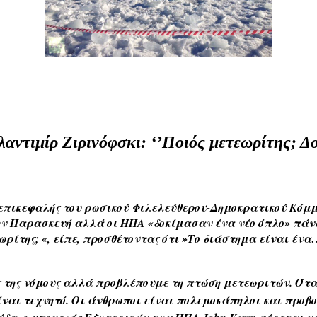
αντιμίρ Ζιρινόφσκι: ‘’Ποιός μετεωρίτης; Δ
επικεφαλής του ρωσικού Φιλελεύθερου-Δημοκρατικού Κόμμα
ν Παρασκευή αλλά οι ΗΠΑ «δοκίμασαν ένα νέο όπλο» πάνω
ωρίτης; «, είπε, προσθέτοντας ότι »Το διάστημα είναι ένα
ς της νόμους αλλά προβλέπουμε τη πτώση μετεωριτών. Ότα
ναι τεχνητό. Οι άνθρωποι είναι πολεμοκάπηλοι και προβοκ