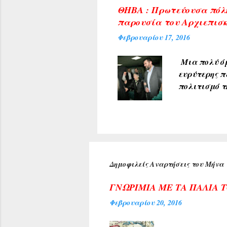
φωτογραφίες
ΘΗΒΑ : Πρωτεύουσα πόλη
δικαιώματα 
παρουσία του Αρχιεπισκ
από άλλες π
Φεβρουαρίου 17, 2016
που δημοσιε
Μια πολύ όμ
ευρύτερης π
πολιτισμό τ
υποδέχθηκαν
πρύτανη του
ανέπτυξε το
προσδοκία μ
Κέντρου της
αιθούσης ακ
Δημοφιλείς Αναρτήσεις του Μήνα
τιμή για τη
Αρχιεπισκόπ
ΓΝΩΡΙΜΙΑ ΜΕ ΤΑ ΠΑΛΙΑ 
Φεβρουαρίου 20, 2016