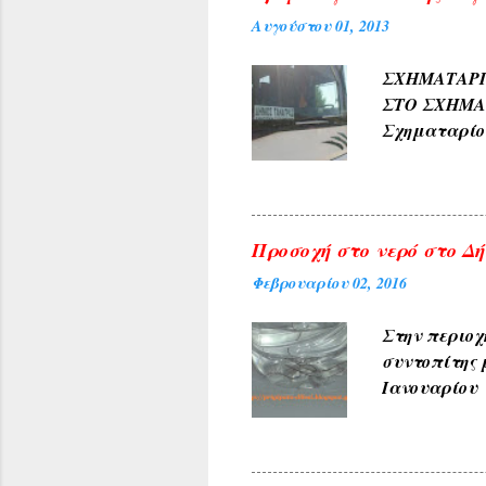
ΓΛΥΚΟΝΕΡΙ ,
Αυγούστου 01, 2013
και καρπών 
ΑΜΠΕΛΑΚΙΑ 
ΣΧΗΜΑΤΑ
ΜΟΝΟΔΕΝΔΡΙ 
ΣΤΟ ΣΧΗΜ
(Αετοράχη , Α
Σχηματαρί
Γεωργίου σ
10:00 ΑΠΟ..
Προσοχή στο νερό στο Δήλ
Φεβρουαρίου 02, 2016
Στην περιοχ
συντοπίτης 
Ιανουαρίου 
υπηρεσίες τ
ανακοινώνετ
του θέματος 