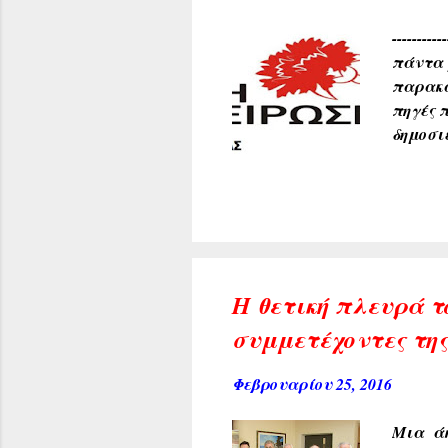
-------
πάντα 
παρακα
πηγές 
δημοσι
Η θετική πλευρά τ
συμμετέχοντες της
Φεβρουαρίου 25, 2016
Μια άκ