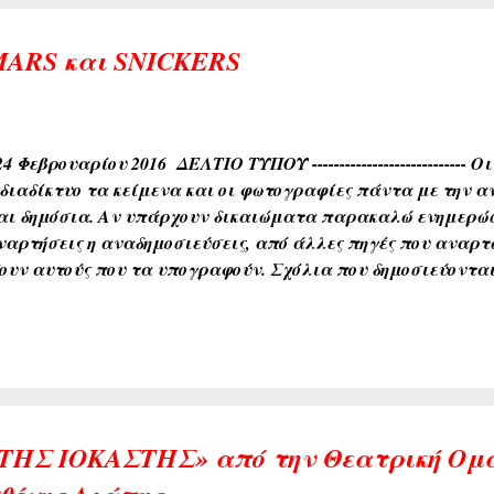
υνση χωρίς να μένουν στάσιμα για δέκα λεπτά. Επιστήμ
ατικά το συγκεκριμένο φαινόμενο για πολλά χρόνια και εί
MARS και SNICKERS
 παρουσιάζει μια κανονικότητα αλλ...
4 Φεβρουαρίου 2016 ΔΕΛΤΙΟ ΤΥΠΟΥ ----------------------------
 διαδίκτυο τα κείμενα και οι φωτογραφίες πάντα με την α
ναι δημόσια. Αν υπάρχουν δικαιώματα παρακαλώ ενημερώσ
Αναρτήσεις η αναδημοσιεύσεις, από άλλες πηγές που αναρτώ
ουν αυτούς που τα υπογραφούν. Σχόλια που δημοσιεύονται 
 που τα γράφουν.
ΗΣ ΙΟΚΑΣΤΗΣ» από την Θεατρική Ομ