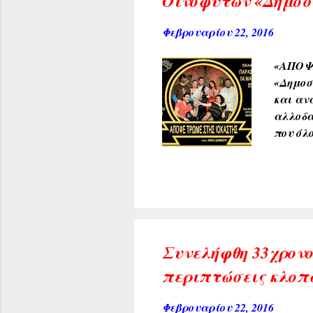
Οινοφύτων «Δημοσ
Φεβρουαρίου 22, 2016
«ΑΠΟΨΕ
«Δημοσθ
και ανά
αλλοδα
που όλ
Παρασκ
Φούκης
Κρέσπη
Φωτογρ
052 ---
πάντα 
Συνελήφθη 33χρονο
παρακα
περιπτώσεις κλοπ
Φεβρουαρίου 22, 2016