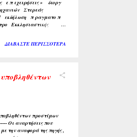
ς ε π ιχειρήσεις » διοργ
μηχανιών Στερεάς
Η εκδήλωση π ραγματο π
τρο Εκκλησιαστικής
ης ανασφάλειας και της
 ημερίδα « γίνεται για ...
ΔΙΑΒΆΣΤΕ ΠΕΡΙΣΣΌΤΕΡΑ
 υποβληθέντων
 υποβληθέντων προστίμων
------- Οι αναρτήσεις που
με την αναφορά της πηγής ,