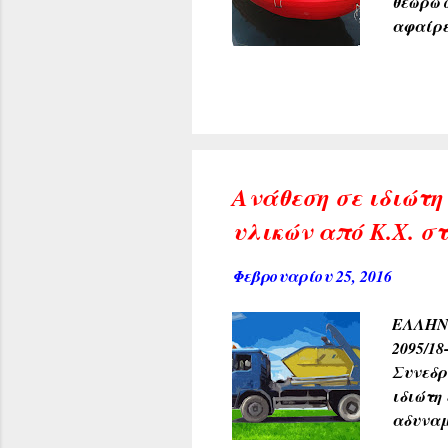
θεωρώ 
αφαίρε
blog ε
εκφράζ
Ανάθεση σε ιδιώτη
υλικών από Κ.Χ. σ
Φεβρουαρίου 25, 2016
ΕΛΛΗΝ
2095/1
Συνεδρ
ιδιώτη
αδυναμ
σε ιδι