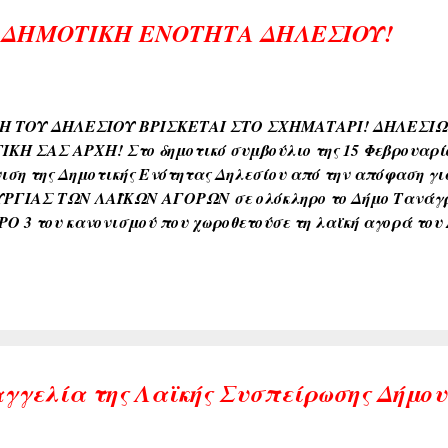
 ΔΗΜΟΤΙΚΗ ΕΝΟΤΗΤΑ ΔΗΛΕΣΙΟΥ!
ΚΗ ΤΟΥ ΔΗΛΕΣΙΟΥ ΒΡΙΣΚΕΤΑΙ ΣΤΟ ΣΧΗΜΑΤΑΡΙ! ΔΗΛΕΣΙ
ΚΗ ΣΑΣ ΑΡΧΗ! Στο δημοτικό συμβούλιο της 15 Φεβρουαρί
ιση της Δημοτικής Ενότητας Δηλεσίου από την απόφαση 
ΡΓΙΑΣ ΤΩΝ ΛΑΪΚΩΝ ΑΓΟΡΩΝ σε ολόκληρο το Δήμο Τανάγρα
ΡΟ 3 του κανονισμού που χωροθετούσε τη λαϊκή αγορά του
α Σχηματαρίου και με αυτή την προϋπόθεση ψηφίσαμε τον 
εσμα; Καμιά αλλαγή στον Κανονισμό. Εξαφάνισαν τη Δημ
οφάσισαν ότι η λαϊκή του Δηλεσίου βρίσκεται στο Σχηματ
ους του Δηλεσίου αλλά και ολόκληρου του Δήμου Τανάγρας
εσίες της Δημοτικής Αρχής. Καλούμε τη Δημοτική Αρχή μαζί
τάκια που προσφέρει στους Δηλεσιώτες να αντιληφθεί πως
αγγελία της Λαϊκής Συσπείρωσης Δήμο
οφάσεις του Κοινοβουλίου και να τις εφαρμόζει σύμφωνα με