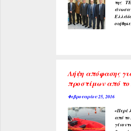
της ΤΕ
άνωσα
Ελλάδα
οιήθηκ
Διακο
νευρικ
Λήψη απόφασης γι
προστίμων από το
Φεβρουαρίου 25, 2016
«Περί 
από το 
γίνοντ