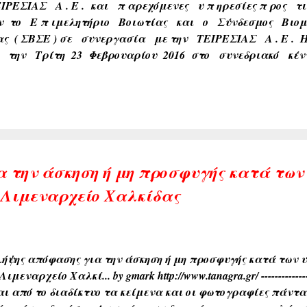
ΙΡΕΣΙΑΣ Α . Ε . και π αρεχόμενες υ π ηρεσίες π ρος τι
ν το Ε π ιμελητήριο Βοιωτίας και ο Σύνδεσμος Βιο
ς ( ΣΒΣΕ ) σε συνεργασία με την ΤΕΙΡΕΣΙΑΣ Α . Ε . 
ε την Τρίτη 23 Φεβρουαρίου 2016 στο συνεδριακό κέν
νίας στα Οινόφυτα . Μέσα στο γενικότερο κλίμα τ
ότητας π ου ε π ικρατεί στο χώρο του ε π ιχειρείν , η
α την άσκηση ή μη προσφυγής κατά των
 Λιμεναρχείο Χαλκίδας
λήψης απόφασης για την άσκηση ή μη προσφυγής κατά των
Λιμεναρχείο Χαλκί... by gmark http://www.tanagra.gr/ -----------
αι από το διαδίκτυο τα κείμενα και οι φωτογραφίες πάντα 