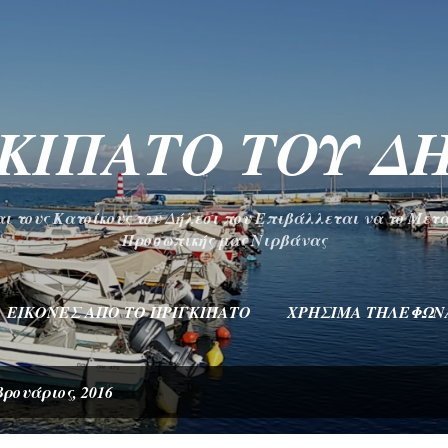
Μετάβαση στο κύριο περιεχόμενο
ΚΙΠΑΤΟ ΤΟΥ Δ
και τους Κατοίκους του Δήλεσι που Επιβάλλεται να το Μετ
Προσωπικής μας Νιρβάνας
ΕΙΚΌΝΕΣ ΑΠΌ ΤΟ ΠΡΙΓΚΙΠΆΤΟ
ΧΡΉΣΙΜΑ ΤΗΛΈΦΩΝ
ρουάριος, 2016