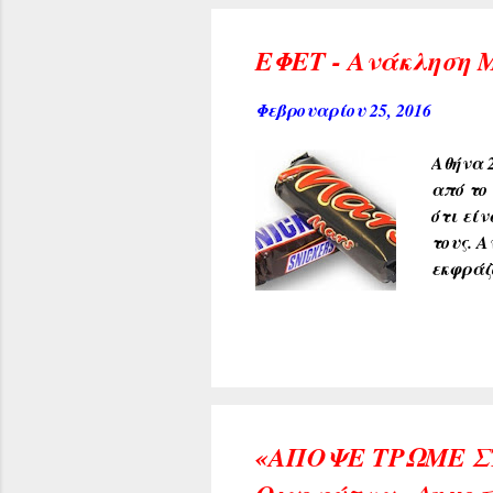
κατεύθ
συστημ
ΕΦΕΤ - Ανάκληση 
ημέρες
Φεβρουαρίου 25, 2016
Αθήνα 2
από το
ότι εί
τους. 
εκφράζ
αυτούς
«ΑΠΟΨΕ ΤΡΩΜΕ ΣΤ