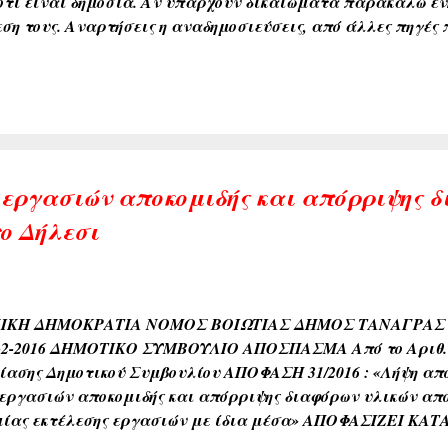
ότι είναι δημόσια. Αν υπάρχουν δικαιώματα παρακαλώ εν
ση τους. Αναρτήσεις η αναδημοσιεύσεις, από άλλες πηγές
κφράζουν αυτούς που τα υπογραφούν. Σχόλια που δημοσιεύον
ουν αυτούς που τα γράφουν.
 εργασιών αποκομιδής και απόρριψης 
το Δήλεσι
ΙΚΗ ΔΗΜΟΚΡΑΤΙΑ ΝΟΜΟΣ ΒΟΙΩΤΙΑΣ ΔΗΜΟΣ ΤΑΝΑΓΡΑΣ Αρ
8-2-2016 ΔΗΜΟΤΙΚΟ ΣΥΜΒΟΥΛΙΟ ΑΠΟΣΠΑΣΜΑ Από το Αριθ. 2
ίασης Δημοτικού Συμβουλίου ΑΠΟΦΑΣΗ 31/2016 : «Λήψη απ
 εργασιών αποκομιδής και απόρριψης διαφόρων υλικών από 
ίας εκτέλεσης εργασιών με ίδια μέσα» ΑΠΟΦΑΣΙΖΕΙ ΚΑΤ
ώτη των εργασιών αποκομιδής και απόρριψης διαφόρων υλικ