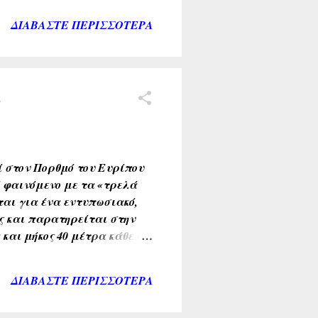
σύμβασης, λόγω του
ΔΙΑΒΆΣΤΕ ΠΕΡΙΣΣΌΤΕΡΑ
 την εκτέλεση της παραπάνω
ους και επανατοποθέτηση
σίες : α) τοποθέτηση κάδων
 οικισμού Δηλεσίου όπου
η
εί στον Πορθμό του Ευρίπου
ό φαινόμενο με τα «τρελά
ται για ένα εντυπωσιακό,
ις και παρατηρείται στην
και μήκος 40 μέτρα κάθε έξι
ρος το Νότο. Ενδιάμεσα από
ία τα νερά παραμένουν
ΔΙΑΒΆΣΤΕ ΠΕΡΙΣΣΌΤΕΡΑ
οσμίως, ότι κάθε 21
τα νερά αλλάζουν αμέσως