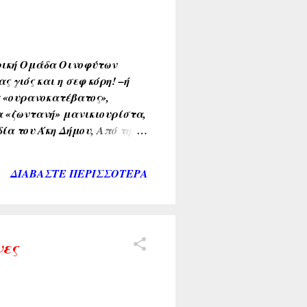
ική Ομάδα Οινοφύτων
 γιός και η σεφ κόρη! –ή
ας «ουρανοκατέβατος»,
α «ζωντανή» μανικιουρίστα,
δία του Άκη Δήμου, Από την
ειρά εμφάνισης) Ιωάννης
Δημητρίου – Γιώργος
ΔΙΑΒΆΣΤΕ ΠΕΡΙΣΣΌΤΕΡΑ
ισμοί: Γιώργος Γανώσης -
ίες – Κρατήσεις : 6986 782
κείμενα και οι φωτογραφίες
 υπάρχουν δικαιώματα
νες