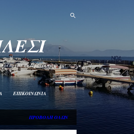
ΗΛΕΣΙ
ατρέψουμε σε Πριγκιπάτο της
Α
ΕΠΙΚΟΙΝΩΝΊΑ
ΠΡΟΒΟΛΉ ΌΛΩΝ