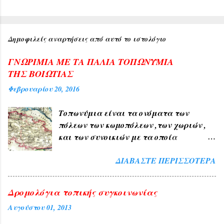
Δημοφιλείς αναρτήσεις από αυτό το ιστολόγιο
ΓΝΩΡΙΜΙΑ ΜΕ ΤΑ ΠΑΛΙΑ ΤΟΠΩΝΥΜΙΑ
ΤΗΣ ΒΟΙΩΤΙΑΣ
Φεβρουαρίου 20, 2016
Τοπωνύμια είναι τα ονόματα των
πόλεων των κωμοπόλεων ,των χωριών ,
και των συνοικιών με τα οποία
δηλώνουμε τον τόπο ή μέρος αυτού , όπως
ΔΙΑΒΆΣΤΕ ΠΕΡΙΣΣΌΤΕΡΑ
ΑΘΗΝΑ , ΠΑΤΡΑ , ΘΕΣΣΑΛΟΝΙΚΗ , ΧΙΟΣ
, ΛΙΒΑΔΕΙΑ , ΘΗΒΑ ΧΑΛΚΙΔΑ , ΤΑΝΑΓΡΑ
. 1) Τα Ελληνικά τοπωνύμια άλλα
Δρομολόγια τοπικής συγκοινωνίας
προήλθαν από τους αρχαίους χρόνους
Αυγούστου 01, 2013
όπως ( ΑΘΗΝΑ , ΣΠΑΡΤΗ , ΘΗΒΑ ,
ΚΟΡΙΝΘΟΣ , ΧΑΛΚΙΔΑ , ΤΑΝΑΓΡΑ ). 2) Εκ