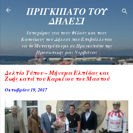
Μετάβαση στο κύριο περιεχόμενο
ΠΡΙΓΚΙΠΑΤΟ ΤΟΥ
ΔΗΛΕΣΙ
Ιστοχώρος για τους Φίλους και τους
Κατοίκους του Δήλεσι που Επιβάλλεται
να το Μετατρέψουμε σε Πριγκιπάτο της
Προσωπικής μας Νιρβάνας
Δελτίο Τύπου – Μήνυμα Ελπίδας και
Ζωής κατά του Καρκίνου του Μαστού
Οκτωβρίου 19, 2017