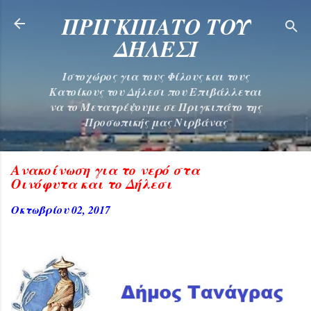
Μετάβαση στο κύριο περιεχόμενο
ΠΡΙΓΚΙΠΑΤΟ ΤΟΥ
ΔΗΛΕΣΙ
Ιστοχώρος για τους Φίλους και τους
Κατοίκους του Δήλεσι που Επιβάλλεται
να το Μετατρέψουμε σε Πριγκιπάτο της
Προσωπικής μας Νιρβάνας
Ανακοίνωση για το νερό στα
Οινόφυτα και το Δήλεσι
Οκτωβρίου 02, 2017